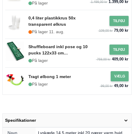
1.399,00 kr
1.499,00 kr
På lager
0,4 liter plastikkrus 50x
TILFØJ
transparent ølkrus
79,00 kr
109,00 kr
På lager 11. aug.
Shuffleboard inkl pose og 10
TILFØJ
pucks 122x33 cm
409,00 kr
PartyVikings
759,00 kr
På lager
Tragt ølbong 1 meter
VÆLG
På lager
49,00 kr
99,00 kr
Specifikationer
Navn
Lyskæde 14,5 meter inkl 20 pærer varm hvid