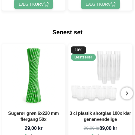
LÆG I KURV
LÆG I KURV
Senest set
10%
Bestseller
Sugerør grøn 6x220 mm
3 cl plastik shotglas 100x klar
flergang 50x
genanvendelige
29,00 kr
89,00 kr
99,00 kr