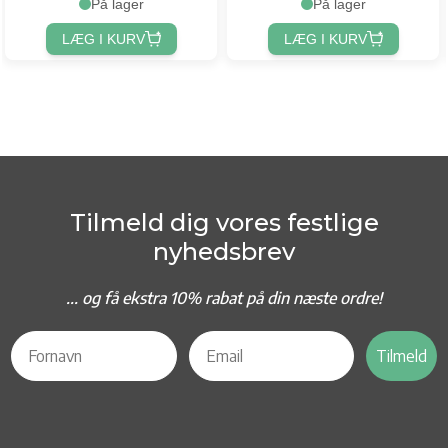
På lager
På lager
LÆG I KURV
LÆG I KURV
Tilmeld dig vores festlige
nyhedsbrev
... og f
å ekstra 10% rabat på din næste ordre!
Tilmeld