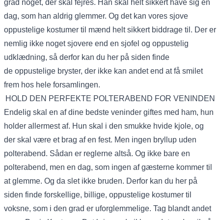
grad noget, der skal fejres. Han skal helt sikkert have sig en
dag, som han aldrig glemmer. Og det kan vores sjove
oppustelige kostumer til mænd helt sikkert biddrage til. Der er
nemlig ikke noget sjovere end en sjofel og oppustelig
udklædning, så derfor kan du her på siden finde
de
oppustelige bryster
, der ikke kan andet end at få smilet
frem hos hele forsamlingen.
HOLD DEN PERFEKTE POLTERABEND FOR VENINDEN
Endelig skal en af dine bedste veninder giftes med ham, hun
holder allermest af. Hun skal i den smukke hvide kjole, og
der skal være et brag af en fest. Men ingen bryllup uden
polterabend. Sådan er reglerne altså. Og ikke bare en
polterabend, men en dag, som ingen af gæsterne kommer til
at glemme. Og da slet ikke bruden. Derfor kan du her på
siden finde forskellige, billige, oppustelige kostumer til
voksne, som i den grad er uforglemmelige. Tag blandt andet