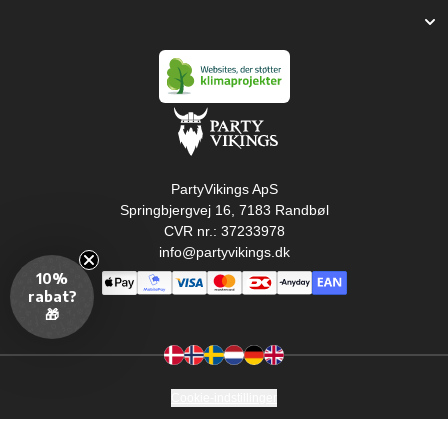
PartyVikings ApS
Springbjergvej 16, 7183 Randbøl
CVR nr.: 37233978
info@partyvikings.dk
10%
rabat?
🎁
Cookie-indstillinger
Copyright © PartyVikings ApS