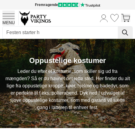
Fremragende
MENU
Skip to Content
Oppustelige kostumer
Leder du efter et kostume, som skiller sig ud fra
mængden? Så er du havnet det rette sted. Her finder du alt
lige fra oppustelige kroppe, køer, hjelme og badedyr, som
er perfekte til f.eks. polterabend. Dyk ned i udvalget af
sjove oppustelige kostumer, som med garanti vil sætte
gang i latteren til enhver fest.