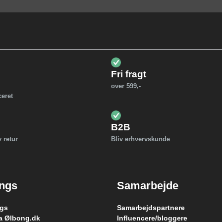
Fri fragt
over 599,-
ceret
B2B
v retur
Bliv erhvervskunde
ings
Samarbejde
ngs
Samarbejdspartnere
a Ølbong.dk
Influencere/bloggere