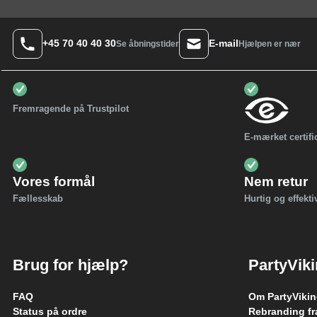
+45 70 40 40 30
E-mail
Hjælpen er nær
Se åbningstider
Fremragende på Trustpilot
E-mærket certifi
Vores formål
Nem retur
Fællesskab
Hurtig og effekti
Brug for hjælp?
PartyVik
FAQ
Om PartyViki
Status på ordre
Rebranding fr