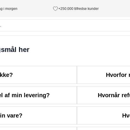
tag i morgen
+250.000 tilfredse kunder
gsmål her
akke?
Hvorfor 
l af min levering?
Hvornår ref
in vare?
Hv