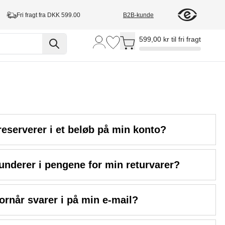
Fri fragt fra DKK 599.00
B2B-kunde
Toggle minicart, Cart is empty
599,00 kr til fri fragt
reserverer i et beløb på min konto?
underer i pengene for min returvarer?
ornår svarer i på min e-mail?