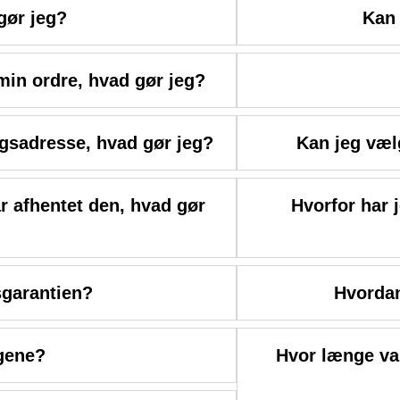
gør jeg?
Kan 
 min ordre, hvad gør jeg?
ngsadresse, hvad gør jeg?
Kan jeg væl
har afhentet den, hvad gør
Hvorfor har 
sgarantien?
Hvordan
gene?
Hvor længe va