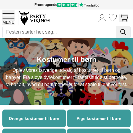
Fremragende
MENU
Skip to Content
Kostumer til børn
Oplev vores farverige udvalg af kostumer til børn og
babyer! Fra sjove dyrekostumer til fantasifulde superhelte,
vi har alt, hvad dit barn behøver for at stråle til enhver fest.
Drenge kostumer til børn
Pige kostumer til børn