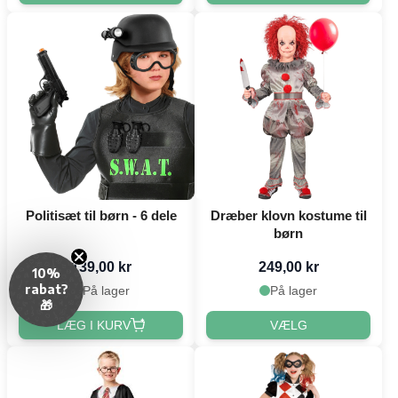
Politisæt til børn - 6 dele
Dræber klovn kostume til
børn
139,00 kr
249,00 kr
10%
rabat?
På lager
På lager
🎁
LÆG I KURV
VÆLG