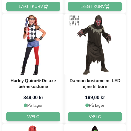
LÆG I KURV
LÆG I KURV
Harley Quinn® Deluxe
Dæmon kostume m. LED
børnekostume
øjne til børn
349,00 kr
199,00 kr
På lager
På lager
VÆLG
VÆLG