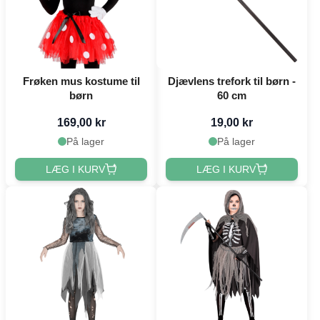
Frøken mus kostume til
Djævlens trefork til børn -
børn
60 cm
169,00 kr
19,00 kr
På lager
På lager
LÆG I KURV
LÆG I KURV