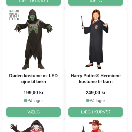
LÆG I KURV
VÆLG
Døden kostume m. LED
Harry Potter® Hermione
øjne til børn
kostume til børn
199,00 kr
249,00 kr
På lager
På lager
VÆLG
LÆG I KURV