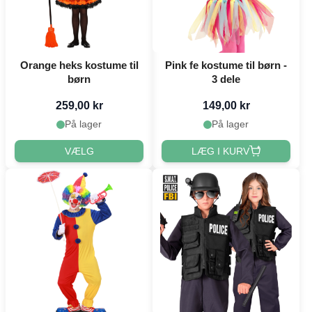
Orange heks kostume til
Pink fe kostume til børn -
børn
3 dele
259,00 kr
149,00 kr
På lager
På lager
VÆLG
LÆG I KURV