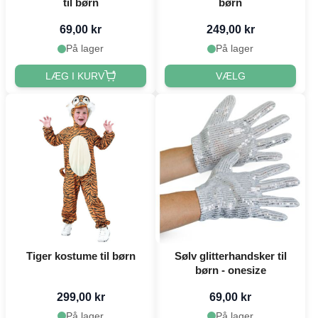
til børn
børn
69,00 kr
249,00 kr
På lager
På lager
LÆG I KURV
VÆLG
Tiger kostume til børn
Sølv glitterhandsker til
børn - onesize
299,00 kr
69,00 kr
På lager
På lager