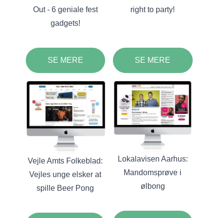
Out - 6 geniale fest
right to party!
gadgets!
SE MERE
SE MERE
Lokalavisen Aarhus:
Vejle Amts Folkeblad:
Mandomsprøve i
Vejles unge elsker at
ølbong
spille Beer Pong