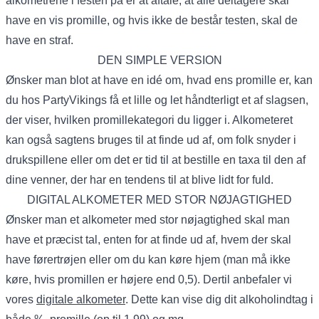
alkometrene i festen på er at aftale, at alle deltagere skal
have en vis promille, og hvis ikke de består testen, skal de
have en straf.
DEN SIMPLE VERSION
Ønsker man blot at have en idé om, hvad ens promille er, kan
du hos PartyVikings få et lille og let håndterligt et af slagsen,
der viser, hvilken promillekategori du ligger i. Alkometeret
kan også sagtens bruges til at finde ud af, om folk snyder i
drukspillene eller om det er tid til at bestille en taxa til den af
dine venner, der har en tendens til at blive lidt for fuld.
DIGITAL ALKOMETER MED STOR NØJAGTIGHED
Ønsker man et alkometer med stor nøjagtighed skal man
have et præcist tal, enten for at finde ud af, hvem der skal
have førertrøjen eller om du kan køre hjem (man må ikke
køre, hvis promillen er højere end 0,5). Dertil anbefaler vi
vores
digitale alkometer
. Dette kan vise dig dit alkoholindtag i