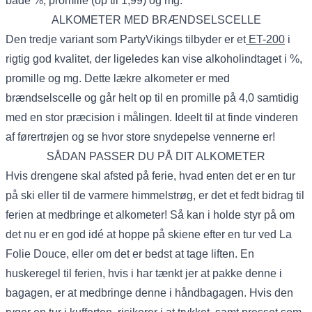
både %, promille (op til 1,99) og mg.
ALKOMETER MED BRÆNDSELSCELLE
Den tredje variant som PartyVikings tilbyder er et
ET-200
i
rigtig god kvalitet, der ligeledes kan vise alkoholindtaget i %,
promille og mg. Dette lækre alkometer er med
brændselscelle og går helt op til en promille på 4,0 samtidig
med en stor præcision i målingen. Ideelt til at finde vinderen
af førertrøjen og se hvor store snydepelse vennerne er!
SÅDAN PASSER DU PÅ DIT ALKOMETER
Hvis drengene skal afsted på ferie, hvad enten det er en tur
på ski eller til de varmere himmelstrøg, er det et fedt bidrag til
ferien at medbringe et alkometer! Så kan i holde styr på om
det nu er en god idé at hoppe på skiene efter en tur ved La
Folie Douce, eller om det er bedst at tage liften. En
huskeregel til ferien, hvis i har tænkt jer at pakke denne i
bagagen, er at medbringe denne i håndbagagen. Hvis den