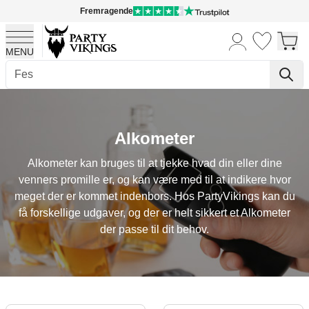
Fremragende
MENU
Skip to Content
Alkometer
Alkometer kan bruges til at tjekke hvad din eller dine
venners promille er, og kan være med til at indikere hvor
meget der er kommet indenbors. Hos PartyVikings kan du
få forskellige udgaver, og der er helt sikkert et Alkometer
der passe til dit behov.