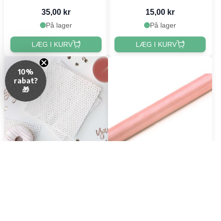
35,00 kr
15,00 kr
På lager
På lager
LÆG I KURV
LÆG I KURV
10%
rabat?
🎁
Servietter m. rose gold
Organza Bordløber Pale
prikker 16x - 33 x 33 cm
Pink - 9 Meter
39,00 kr
39,00 kr
På lager
På lager 8 - 12 dage