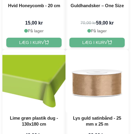
Hvid Honeycomb - 20 cm
Guldhandsker – One Size
15,00 kr
59,00 kr
70,00 kr
På lager
På lager
LÆG I KURV
LÆG I KURV
Lime grøn plastik dug -
Lys guld satinbånd - 25
130x180 cm
mm x 25 m