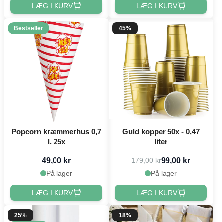
LÆG I KURV
LÆG I KURV
Bestseller
45%
Popcorn kræmmerhus 0,7
Guld kopper 50x - 0,47
l. 25x
liter
49,00 kr
99,00 kr
179,00 kr
På lager
På lager
LÆG I KURV
LÆG I KURV
25%
18%