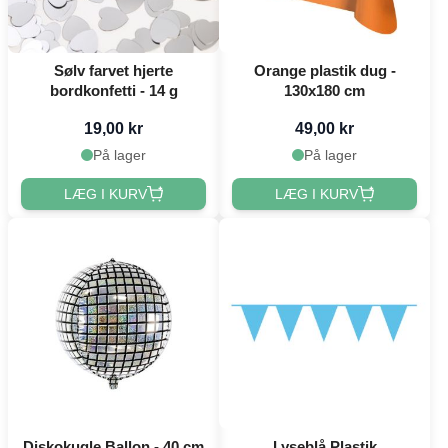
Sølv farvet hjerte
Orange plastik dug -
bordkonfetti - 14 g
130x180 cm
19,00 kr
49,00 kr
På lager
På lager
LÆG I KURV
LÆG I KURV
Diskokugle Ballon - 40 cm
Lyseblå Plastik