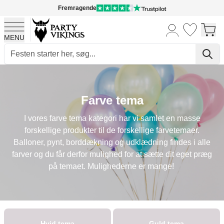
Fremragende
MENU
Skip to Content
Farve tema
I vores farve tema kategori har vi samlet en masse
forskellige produkter til de forskellige farvetemaer.
Balloner, pynt, borddækning og udklædning findes i alle
farver og du får derfor mulighed for at sætte dit eget præg
på temaet. Mulighederne er mange!
Hvid tema
Guld tema