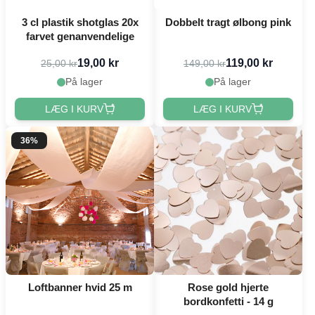
3 cl plastik shotglas 20x
Dobbelt tragt ølbong pink
farvet genanvendelige
19,00 kr
119,00 kr
25,00 kr
149,00 kr
På lager
På lager
LÆG I KURV
LÆG I KURV
36%
Loftbanner hvid 25 m
Rose gold hjerte
bordkonfetti - 14 g