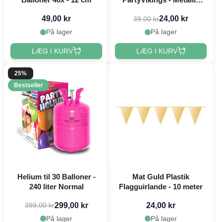
Rektangulær - Vandfast
49,00 kr
24,00 kr
39,00 kr
På lager
På lager
LÆG I KURV
LÆG I KURV
25%
Bestseller
Helium til 30 Balloner -
Mat Guld Plastik
240 liter Normal
Flagguirlande - 10 meter
299,00 kr
24,00 kr
399,00 kr
På lager
På lager