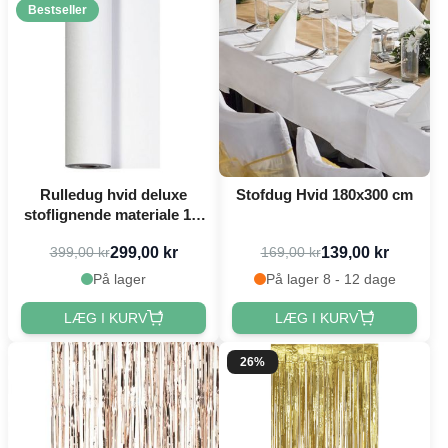
Bestseller
Rulledug hvid deluxe
Stofdug Hvid 180x300 cm
stoflignende materiale 1,2
x 25 meter
299,00 kr
139,00 kr
399,00 kr
169,00 kr
På lager
På lager 8 - 12 dage
LÆG I KURV
LÆG I KURV
26%