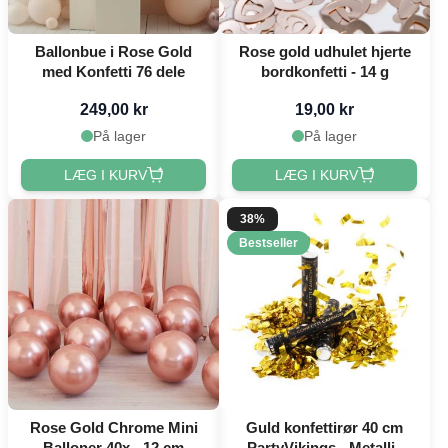
Ballonbue i Rose Gold
Rose gold udhulet hjerte
med Konfetti 76 dele
bordkonfetti - 14 g
249,00 kr
19,00 kr
På lager
På lager
LÆG I KURV
LÆG I KURV
38%
Bestseller
Rose Gold Chrome Mini
Guld konfettirør 40 cm
Balloner 40x - 12 cm
PartyVikings - Metallic