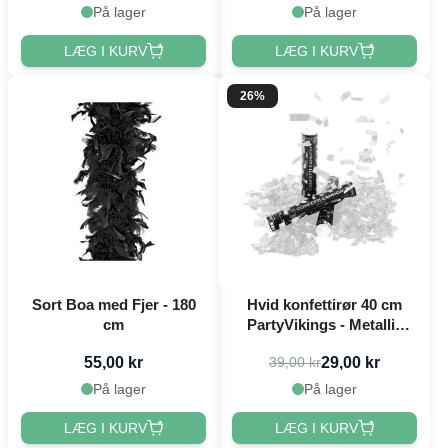
På lager
På lager
LÆG I KURV
LÆG I KURV
26%
Sort Boa med Fjer - 180
Hvid konfettirør 40 cm
cm
PartyVikings - Metallic
Rektangulær
55,00 kr
29,00 kr
39,00 kr
På lager
På lager
LÆG I KURV
LÆG I KURV