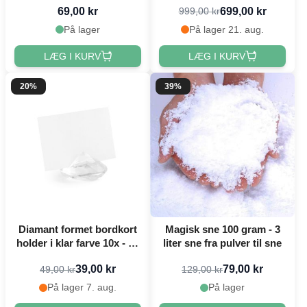
69,00 kr
699,00 kr
999,00 kr
På lager
På lager 21. aug.
LÆG I KURV
LÆG I KURV
20%
39%
Diamant formet bordkort
Magisk sne 100 gram - 3
holder i klar farve 10x - 40
liter sne fra pulver til sne
mm
39,00 kr
79,00 kr
49,00 kr
129,00 kr
På lager 7. aug.
På lager