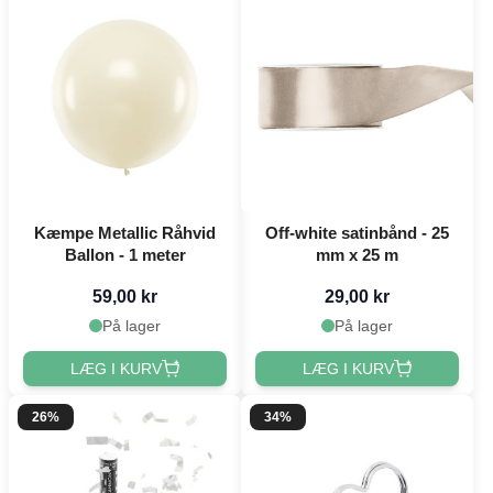
Kæmpe Metallic Råhvid
Off-white satinbånd - 25
Ballon - 1 meter
mm x 25 m
59,00 kr
29,00 kr
På lager
På lager
LÆG I KURV
LÆG I KURV
26%
34%