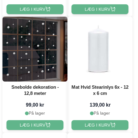
LÆG I KURV
LÆG I KURV
Snebolde dekoration -
Mat Hvid Stearinlys 6x - 12
12,8 meter
x 6 cm
99,00 kr
139,00 kr
På lager
På lager
LÆG I KURV
LÆG I KURV