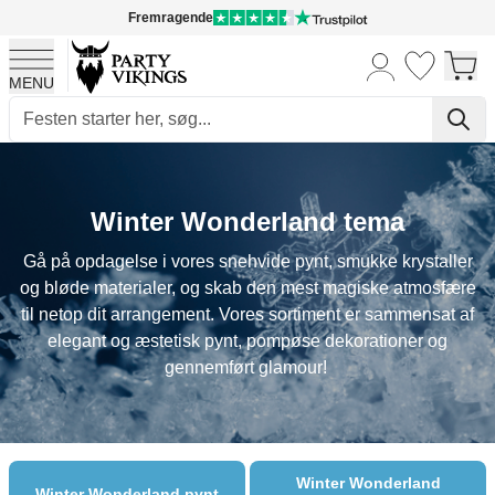
Fremragende
MENU
Skip to Content
Winter Wonderland tema
Gå på opdagelse i vores snehvide pynt, smukke krystaller
og bløde materialer, og skab den mest magiske atmosfære
til netop dit arrangement. Vores sortiment er sammensat af
elegant og æstetisk pynt, pompøse dekorationer og
gennemført glamour!
Winter Wonderland
Winter Wonderland pynt