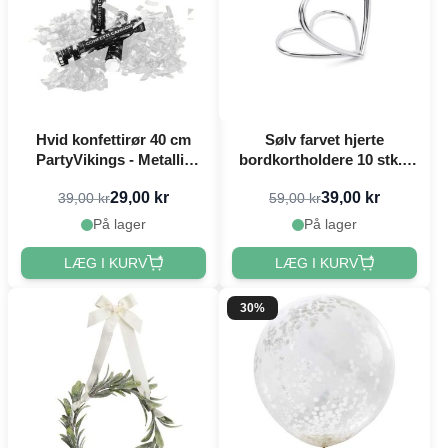
Hvid konfettirør 40 cm
Sølv farvet hjerte
PartyVikings - Metallic
bordkortholdere 10 stk. -
Rektangulær
2,5 cm
29,00 kr
39,00 kr
39,00 kr
59,00 kr
På lager
På lager
LÆG I KURV
LÆG I KURV
30%