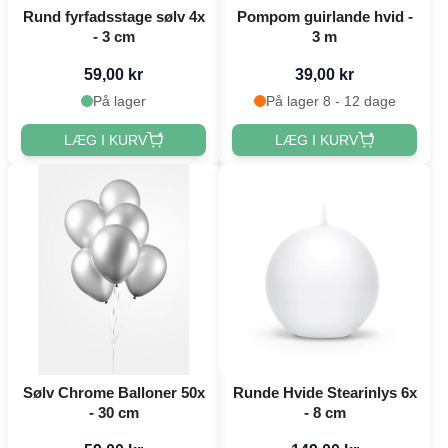
Rund fyrfadsstage sølv 4x
Pompom guirlande hvid -
- 3 cm
3 m
59,00 kr
39,00 kr
På lager
På lager 8 - 12 dage
LÆG I KURV
LÆG I KURV
Sølv Chrome Balloner 50x
Runde Hvide Stearinlys 6x
- 30 cm
- 8 cm