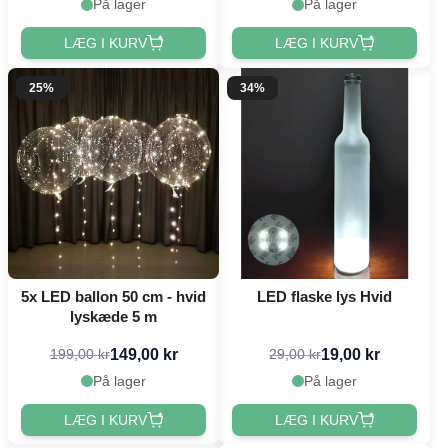
På lager
På lager
LÆG I KURV
LÆG I KURV
25%
34%
5x LED ballon 50 cm - hvid
LED flaske lys Hvid
lyskæde 5 m
149,00 kr
19,00 kr
199,00 kr
29,00 kr
På lager
På lager
LÆG I KURV
LÆG I KURV