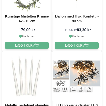
Kunstige Mistelten Kranse
Ballon med Hvid Konfetti -
4x - 10 cm
90 cm
179,00 kr
83,30 kr
119,00 kr
På lager
På lager
LÆG I KURV
LÆG I KURV
Metallic perlehvid stagelys
LED lyskæde cluster 1152