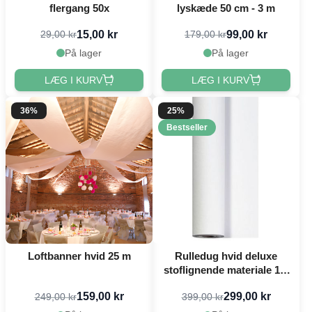
flergang 50x
lyskæde 50 cm - 3 m
15,00 kr
99,00 kr
29,00 kr
179,00 kr
På lager
På lager
LÆG I KURV
LÆG I KURV
36%
25%
Bestseller
Loftbanner hvid 25 m
Rulledug hvid deluxe
stoflignende materiale 1,2
x 25 meter
159,00 kr
299,00 kr
249,00 kr
399,00 kr