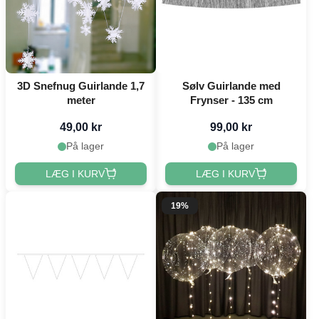
3D Snefnug Guirlande 1,7
Sølv Guirlande med
meter
Frynser - 135 cm
49,00 kr
99,00 kr
På lager
På lager
LÆG I KURV
LÆG I KURV
19%