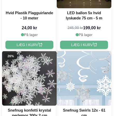
Hvid Plastik Flagguirlande
LED ballon 5x hvid
- 10 meter
lyskæde 75 cm - 5 m
24,00 kr
199,00 kr
245,00 kr
På lager
På lager
LÆG I KURV
LÆG I KURV
26%
Snefnug konfetti krystal
Snefnug Swirls 12x - 61
perlemor 300x 2 cm
cm