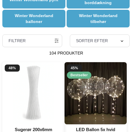
borddækning
Winter Wonderland
Winter Wonderland
balloner
tilbehør
FILTRER
SORTER EFTER
104 PRODUKTER
48%
45%
Bestseller
Sugerør 200x6mm
LED Ballon 5x hvid