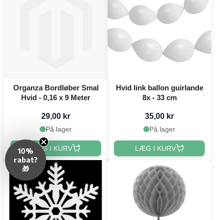
Organza Bordløber Smal
Hvid link ballon guirlande
Hvid - 0,16 x 9 Meter
8x - 33 cm
29,00 kr
35,00 kr
På lager
På lager
LÆG I KURV
LÆG I KURV
10%
rabat?
🎁