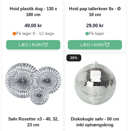
Hvid plastik dug - 130 x
Hvid pap tallerkner 8x - Ø
180 cm
18 cm
49,00 kr
29,00 kr
På lager 8 - 12 dage
På lager
LÆG I KURV
LÆG I KURV
30%
Sølv Rosetter x3 - 40, 32,
Diskokugle sølv - 50 cm
23 cm
inkl ophængskrog