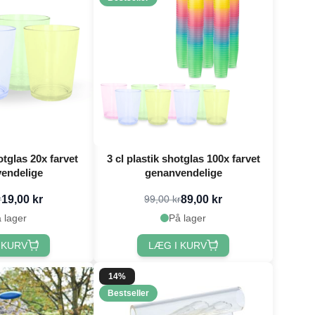
otglas 20x farvet
3 cl plastik shotglas 100x farvet
endelige
genanvendelige
19,00 kr
89,00 kr
r
99,00 kr
 lager
På lager
 KURV
LÆG I KURV
14%
Bestseller