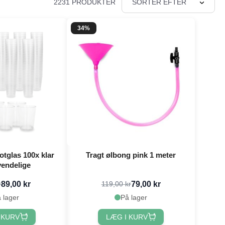
2231 PRODUKTER
SORTER EFTER
34%
hotglas 100x klar
Tragt ølbong pink 1 meter
endelige
89,00 kr
79,00 kr
r
119,00 kr
 lager
På lager
 KURV
LÆG I KURV