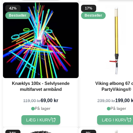
42%
17%
Bestseller
Bestseller
Knæklys 100x - Selvlysende
Viking ølbong 67
multifarvet armbånd
PartyVikings®
69,00 kr
199,00 
119,00 kr
239,00 kr
På lager
På lager
LÆG I KURV
LÆG I KURV