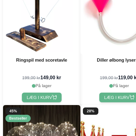
Ringspil med scoretavle
Diller ølbong lyse
149,00 kr
119,00 
199,00 kr
199,00 kr
På lager
På lager
LÆG I KURV
LÆG I KURV
45%
28%
Bestseller