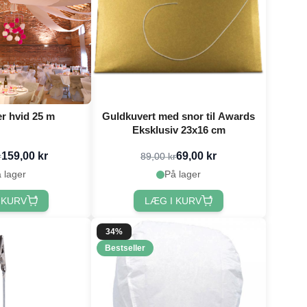
r hvid 25 m
Guldkuvert med snor til Awards
Eksklusiv 23x16 cm
159,00 kr
69,00 kr
r
89,00 kr
 lager
På lager
 KURV
LÆG I KURV
34%
Bestseller