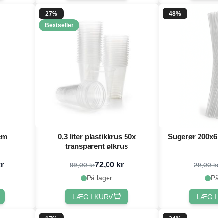
27%
48%
Bestseller
 cm
0,3 liter plastikkrus 50x
Sugerør 200x6
transparent ølkrus
kr
72,00 kr
99,00 kr
29,00 k
På lager
På
LÆG I KURV
LÆG I