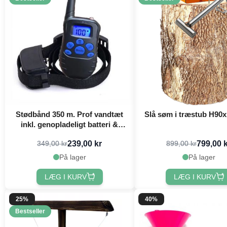
Stødbånd 350 m. Prof vandtæt
Slå søm i træstub H90
inkl. genopladeligt batteri &
oplader
239,00 kr
799,00 
349,00 kr
899,00 kr
På lager
På lager
LÆG I KURV
LÆG I KURV
25%
40%
Bestseller