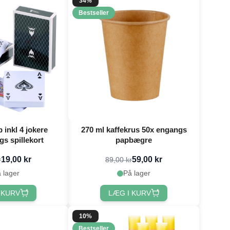
34%
Bestseller
 inkl 4 jokere
270 ml kaffekrus 50x engangs
gs spillekort
papbægre
19,00 kr
59,00 kr
r
89,00 kr
 lager
På lager
 KURV
LÆG I KURV
10%
Bestseller