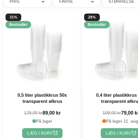
PRIS
FARVE
STØRRELSE
31%
28%
Bestseller
Bestseller
0,5 liter plastikkrus 50x
0,4 liter plastikkrus
transparent ølkrus
transparent ølkr
89,00 kr
79,00 k
129,00 kr
109,00 kr
På lager
På lager 11. aug
LÆG I KURV
LÆG I KURV