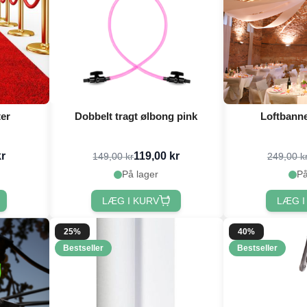
er
Dobbelt tragt ølbong pink
Loftbanne
kr
119,00 kr
149,00 kr
249,00 k
På lager
På
LÆG I KURV
LÆG I
25%
40%
Bestseller
Bestseller