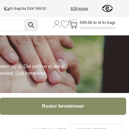
Fri fragt fra DKK 599.00
B2B-kunde
Toggle minicart, Cart is empty
599,00 kr til fri fragt
 hører sig til. Det samme er det at
diestart. God fornøjelse.
Rustur farvetemaer