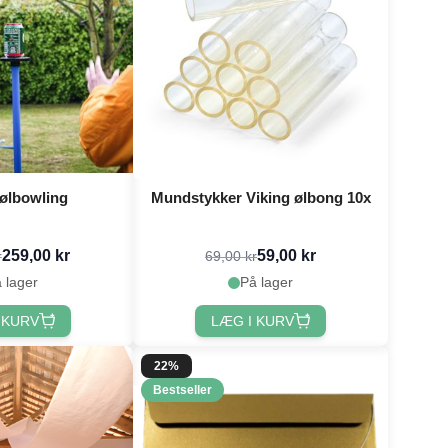
 ølbowling
Mundstykker Viking ølbong 10x
259,00 kr
59,00 kr
r
69,00 kr
 lager
På lager
 KURV
LÆG I KURV
22%
Bestseller