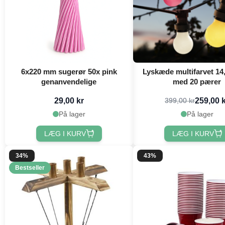
6x220 mm sugerør 50x pink
Lyskæde multifarvet 14
genanvendelige
med 20 pærer
29,00 kr
259,00 
399,00 kr
På lager
På lager
LÆG I KURV
LÆG I KURV
34%
43%
Bestseller