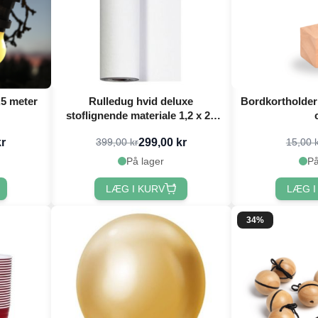
,5 meter
Rulledug hvid deluxe
Bordkortholder 
stoflignende materiale 1,2 x 25
meter
kr
299,00 kr
399,00 kr
15,00 
På lager
På
LÆG I KURV
LÆG I
34%