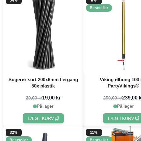
34%
8%
Bestseller
Sugerør sort 200x6mm flergang
Viking ølbong 100
50x plastik
PartyVikings®
19,00 kr
239,00 
29,00 kr
259,00 kr
På lager
På lager
LÆG I KURV
LÆG I KURV
32%
11%
Bestseller
Bestseller