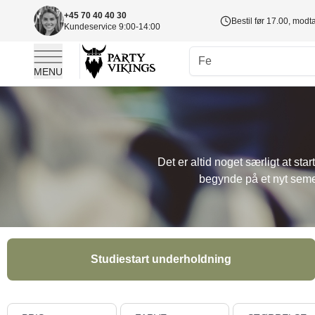
+45 70 40 40 30
Bestil før 17.00, mod
Kundeservice 9:00-14:00
MENU
Skip to Content
Det er altid noget særligt at star
begynde på et nyt semest
Studiestart underholdning