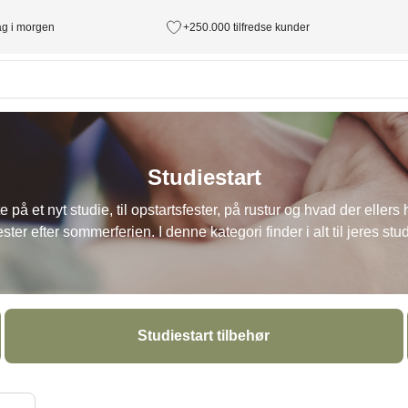
tag i morgen
+250.000 tilfredse kunder
Studiestart
te på et nyt studie, til opstartsfester, på rustur og hvad der ellers
er efter sommerferien. I denne kategori finder i alt til jeres stu
Studiestart tilbehør