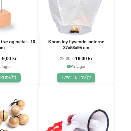
træ og metal - 10
Khom loy flyvende lanterne
cm
37x53x95 cm
9,00 kr
19,00 kr
kr
29,00 kr
 lager
På lager
 KURV
LÆG I KURV