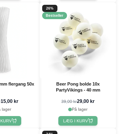
26%
Bestseller
mm flergang 50x
Beer Pong bolde 10x
PartyVikings - 40 mm
15,00 kr
29,00 kr
r
39,00 kr
 lager
På lager
 KURV
LÆG I KURV