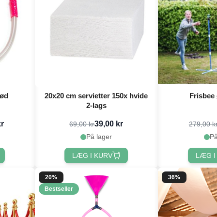
rød
20x20 cm servietter 150x hvide
Frisbee
2-lags
kr
39,00 kr
69,00 kr
279,00 k
På lager
På
LÆG I KURV
LÆG I
20%
36%
Bestseller