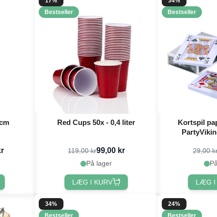
17%
34%
Bestseller
Bestseller
 cm
Red Cups 50x - 0,4 liter
Kortspil pap
PartyVikin
kr
99,00 kr
119,00 kr
29,00 k
På lager
På
LÆG I KURV
LÆG I
34%
24%
Bestseller
Bestseller