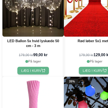
LED Ballon 5x hvid lyskæde 50
Rød løber 5x1 met
cm - 3 m
99,00 kr
129,00 
179,00 kr
179,00 kr
På lager
På lager
LÆG I KURV
LÆG I KURV
35%