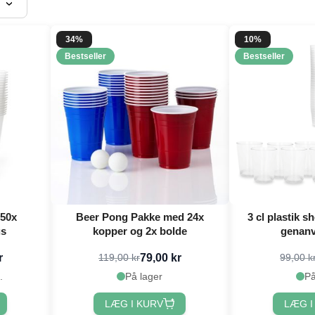
34%
10%
Bestseller
Bestseller
 50x
Beer Pong Pakke med 24x
3 cl plastik s
us
kopper og 2x bolde
genanv
r
79,00 kr
119,00 kr
99,00 k
.
På lager
På
LÆG I KURV
LÆG I