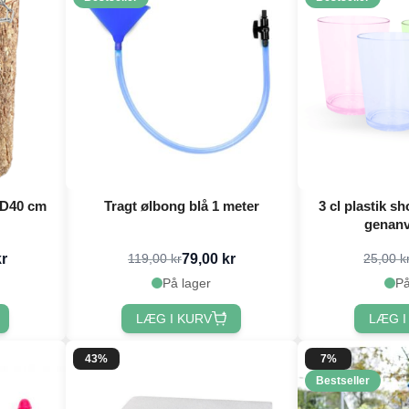
xD40 cm
Tragt ølbong blå 1 meter
3 cl plastik sh
genanv
kr
79,00 kr
119,00 kr
25,00 k
På lager
På
LÆG I KURV
LÆG I
43%
7%
Bestseller