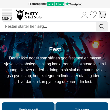
Fremragende
MENU
Skip to Content
Fest
Der er ikke noget som slår en god fest med en masse
sjove selskabslege, spil og konkurrence til at sætte festen i
gang. Udover underholdningen så skal der naturligvis
også pyntes op, her i kategorien findes der utalling ideer til
hvordan du kan pynte og dekorere din fest.
Forfest spil
Ølbongs