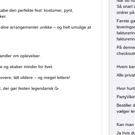
Når du ha
Så snart 
skabe den perfekte fest: kostumer, pynt,
ordrer på
ker.
Første ga
leverings
r dine arrangementer unikke – og helt umulige at
faktureri
faktureri
På denne
checkout
andler om oplevelser.
 og skaber minder for livet.
Hvem kan 
Alle priv
overe, lidt vildere – og meget lettere!
t, der gør festen legendarisk 🥳
Hvor hurt
PartyViki
Bestiller
vælger le
Kan man o
Ja hvis du