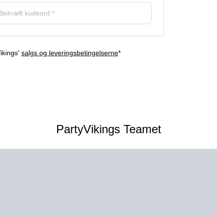
Vikings'
salgs og leveringsbetingelserne
*
PartyVikings Teamet