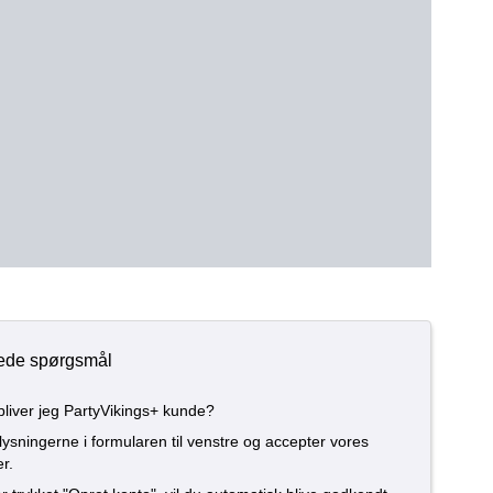
llede spørgsmål
liver jeg PartyVikings+ kunde?
lysningerne i formularen til venstre og accepter vores
r.