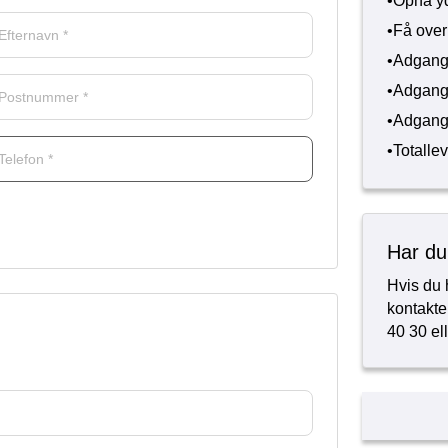
•
Opnå yd
•
Få over
•
Adgang 
•
Adgang t
•
Adgang 
•
Totallev
Har du
Hvis du 
kontakte
40 30
el