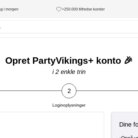
tag i morgen
+250.000 tilfredse kunder
Opret PartyVikings+ konto 🎉
i 2 enkle trin
2
Loginoplysninger
Dine f