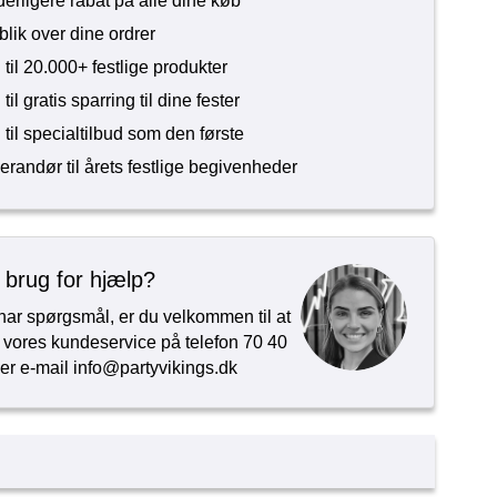
erligere rabat på alle dine køb
blik over dine ordrer
til 20.000+ festlige produkter
il gratis sparring til dine fester
til specialtilbud som den første
erandør til årets festlige begivenheder
 brug for hjælp?
har spørgsmål, er du velkommen til at
 vores kundeservice på telefon
70 40
ler e-mail
info@partyvikings.dk