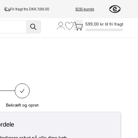
Fri fragt fra DKK 599.00
B2B-kunde
Toggle minicart, Cart is empty
599,00 kr til fri fragt
Bekræft og opret
ordele