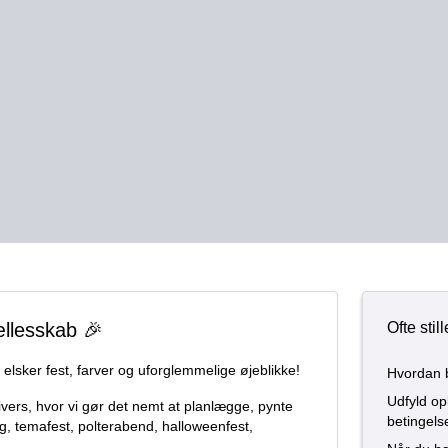
ællesskab 🎉
Ofte sti
 elsker fest, farver og uforglemmelige øjeblikke!
Hvordan b
Udfyld op
vers, hvor vi gør det nemt at planlægge, pynte
betingelse
g, temafest, polterabend, halloweenfest,