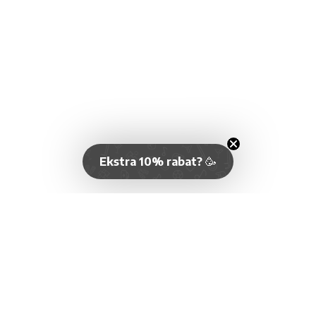
Ekstra 10% rabat?
🥳