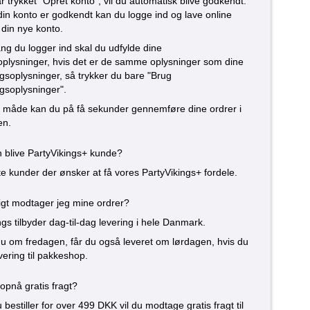
r trykket "Opret konto", vil du automatisk blive godkendt.
din konto er godkendt kan du logge ind og lave online
 din nye konto.
ng du logger ind skal du udfylde dine
oplysninger, hvis det er de samme oplysninger som dine
ngsoplysninger, så trykker du bare "Brug
ngsoplysninger".
 måde kan du på få sekunder gennemføre dine ordrer i
en.
blive PartyVikings+ kunde?
ate kunder der ønsker at få vores PartyVikings+ fordele.
igt modtager jeg mine ordrer?
ngs tilbyder dag-til-dag levering i hele Danmark.
 du om fredagen, får du også leveret om lørdagen, hvis du
vering til pakkeshop.
pnå gratis fragt?
 bestiller for over 499 DKK vil du modtage gratis fragt til