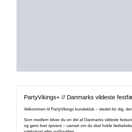
PartyVikings+ // Danmarks vildeste festf
Velkommen til PartyVikings kundeklub – stedet for dig, der
Som medlem bliver du en del af Danmarks vildeste festuni
og gøre livet sjovere – uanset om du skal holde fødselsda
julefrokost eller nytårsaften.