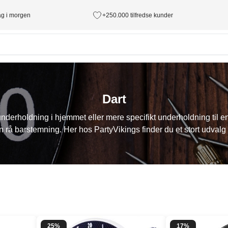
tag i morgen
+250.000 tilfredse kunder
Dart
underholdning i hjemmet eller mere specifikt underholdning til 
 rå barstemning. Her hos PartyVikings finder du et stort udvalg af
25%
17%