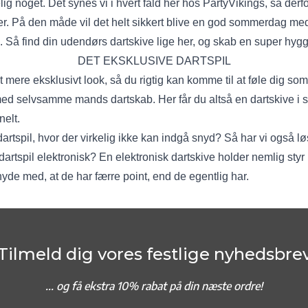
lig noget. Det synes vi i hvert fald her hos PartyVikings, så derfo
ver. På den måde vil det helt sikkert blive en god sommerdag m
. Så find din udendørs dartskive lige her, og skab en super hyg
DET EKSKLUSIVE DARTSPIL
 mere eksklusivt look, så du rigtig kan komme til at føle dig s
med selvsamme mands dartskab. Her får du altså en
dartskive i 
nelt.
dartspil, hvor der virkelig ikke kan indgå snyd? Så har vi også l
dartspil elektronisk? En
elektronisk dartskive
holder nemlig styr
nyde med, at de har færre point, end de egentlig har.
Tilmeld dig vores festlige nyhedsbre
... og f
å ekstra 10% rabat på din næste ordre!