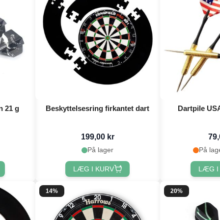
n 21 g
Beskyttelsesring firkantet dart
Dartpile USA
199,00 kr
79,
På lager
På lag
LÆG I KURV
LÆG I
14%
20%