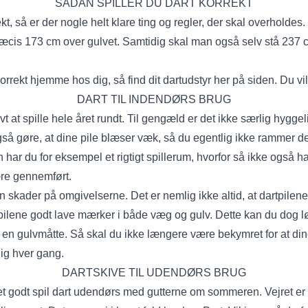
SÅDAN SPILLER DU DART KORREKT
ekt, så er der nogle helt klare ting og regler, der skal overholdes
ræcis 173 cm over gulvet. Samtidig skal man også selv stå 237 
orrekt hjemme hos dig, så find dit dartudstyr her på siden. Du vil 
DART TIL INDENDØRS BRUG
ovt at spille hele året rundt. Til gengæld er det ikke særlig hyggeli
gså gøre, at dine pile blæser væk, så du egentlig ikke rammer der,
 har du for eksempel et rigtigt spillerum, hvorfor så ikke også 
 være gennemført.
en skader på omgivelserne. Det er nemlig ikke altid, at dartpilene 
rtpilene godt lave mærker i både væg og gulv. Dette kan du dog 
d
en gulvmåtte
. Så skal du ikke længere være bekymret for at d
lig hver gang.
DARTSKIVE TIL UDENDØRS BRUG
et godt spil dart udendørs med gutterne om sommeren. Vejret er 