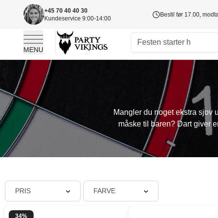
+45 70 40 40 30
Bestil før 17.00, mod
Kundeservice 9:00-14:00
MENU
Skip to Content
Mangler du noget ekstra sjov 
måske til baren? Dart giver en
PRIS
FARVE
34%