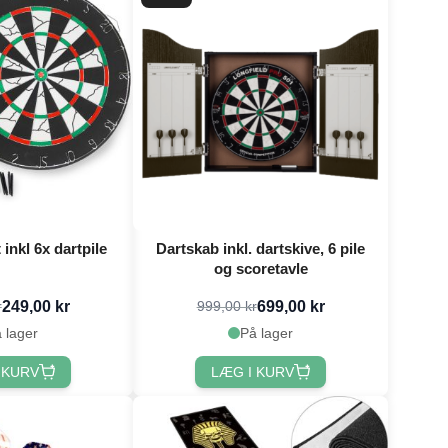
inkl 6x dartpile
Dartskab inkl. dartskive, 6 pile
og scoretavle
249,00 kr
699,00 kr
r
999,00 kr
 lager
På lager
 KURV
LÆG I KURV