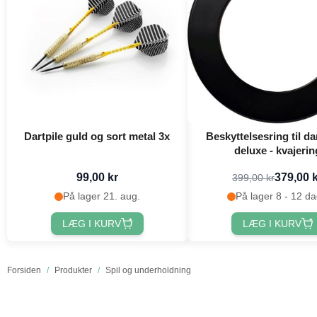
Dartpile guld og sort metal 3x
Beskyttelsesring til da
deluxe - kvajerin
99,00 kr
379,00 
399,00 kr
På lager 21. aug.
På lager 8 - 12 d
LÆG I KURV
LÆG I KURV
Forsiden
/
Produkter
/
Spil og underholdning