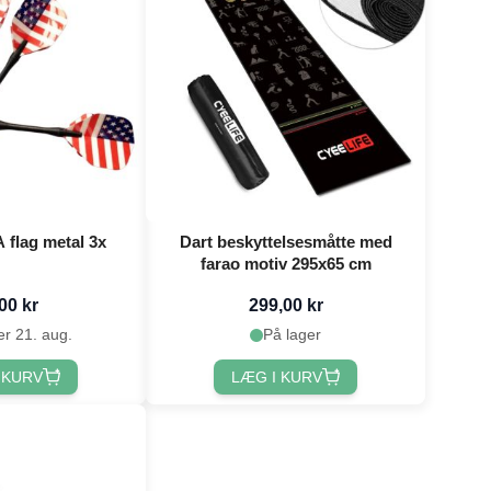
 flag metal 3x
Dart beskyttelsesmåtte med
farao motiv 295x65 cm
00 kr
299,00 kr
er 21. aug.
På lager
 KURV
LÆG I KURV