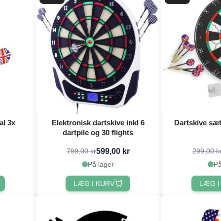
al 3x
Elektronisk dartskive inkl 6
Dartskive sæt 
dartpile og 30 flights
599,00 kr
799,00 kr
299,00 k
På lager
På
LÆG I KURV
LÆG I