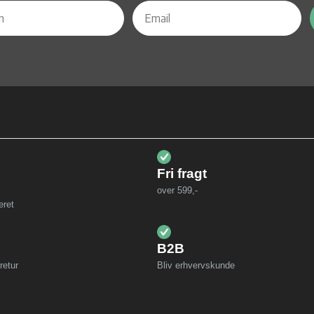
Fri fragt
over 599,-
eret
B2B
retur
Bliv erhvervskunde