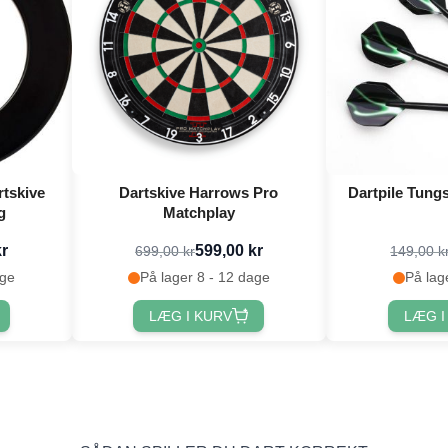
rtskive
Dartskive Harrows Pro
Dartpile Tung
g
Matchplay
kr
599,00 kr
699,00 kr
149,00 k
age
På lager 8 - 12 dage
På lag
LÆG I KURV
LÆG I