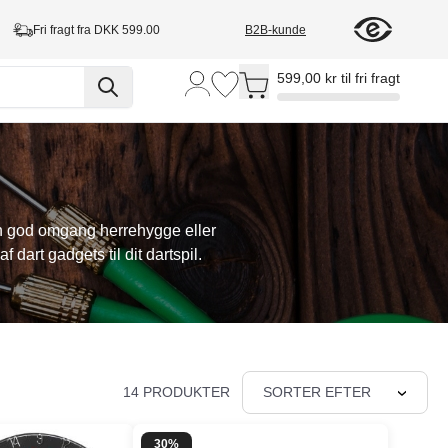
Fri fragt fra DKK 599.00
B2B-kunde
Toggle minicart, Cart is empty
599,00 kr til fri fragt
en god omgang herrehygge eller
 dart gadgets til dit dartspil.
14 PRODUKTER
SORTER EFTER
30%