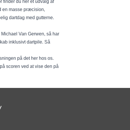
r finder du her et udvalg af
ed en masse præcision,
gelig dartdag med gutterne.
om Michael Van Gerwen, så har
skab
inklusivt dartpile. Så
øsningen på det her hos os.
 på scoren ved at vise den på
v