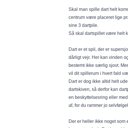
Skal man spille dart helt korr
centrum være placeret lige p
sine 3 dartpile.
Så skal dartspillet være helt k
Dart er et spil, der er supersj
dårligt vejr. Her kan vinden o
bestemt ikke særlig sjovt. Men
vil dit spillerum i hvert fald
Dart er dog ikke altid helt ud
dartskiven, så derfor kan da
en
beskyttelsesring
eller me
af, for du rammer jo selvfølge
Der er heller ikke noget som 