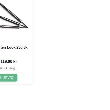
sten Look 23g 3x
119,00 kr
r
er 21. aug.
 KURV