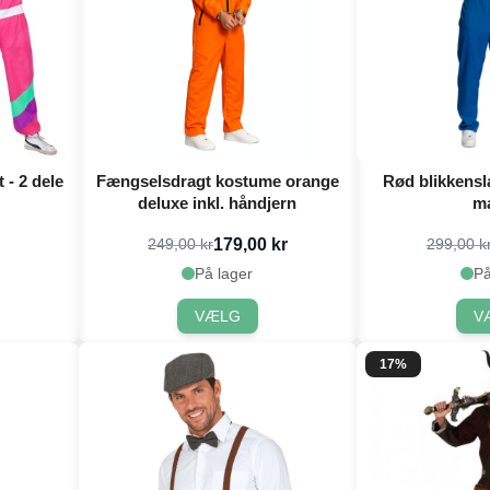
 - 2 dele
Fængselsdragt kostume orange
Rød blikkensl
deluxe inkl. håndjern
m
179,00 kr
249,00 kr
299,00 k
På lager
På
VÆLG
V
17%