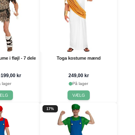
e i fløjl - 7 dele
Toga kostume mænd
199,00 kr
249,00 kr
r
 lager
På lager
ÆLG
VÆLG
17%