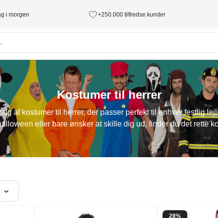
tag i morgen
+250.000 tilfredse kunder
Kostumer til herrer
af kostumer til herrer, der passer perfekt til enhver festlig lej
halloween eller bare ønsker at skille dig ud, finder du det rette k
28%