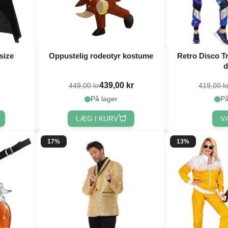
size
Oppustelig rodeotyr kostume
Retro Disco T
d
439,00 kr
449,00 kr
419,00 k
På lager
På
LÆG I KURV
V
17%
13%