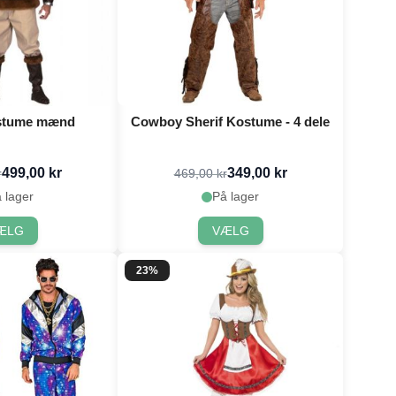
ostume mænd
Cowboy Sherif Kostume - 4 dele
499,00 kr
349,00 kr
r
469,00 kr
 lager
På lager
ÆLG
VÆLG
23%