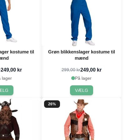
ager kostume til
Grøn blikkenslager kostume til
ænd
mænd
249,00 kr
249,00 kr
r
299,00 kr
 lager
På lager
ÆLG
VÆLG
26%