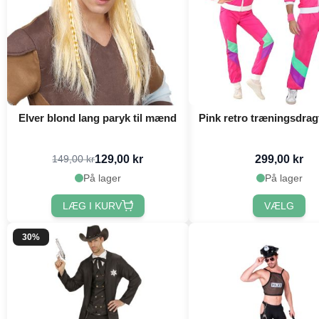
Elver blond lang paryk til mænd
Pink retro træningsdragt
129,00 kr
299,00 kr
149,00 kr
På lager
På lager
LÆG I KURV
VÆLG
30%