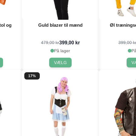
ol og
Guld blazer til mænd
Øl trænings
399,00 kr
479,00 kr
399,00 k
På lager
På
VÆLG
V
17%