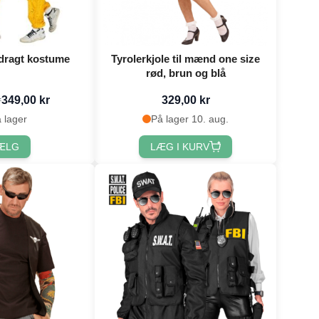
dragt kostume
Tyrolerkjole til mænd one size
rød, brun og blå
349,00 kr
329,00 kr
r
 lager
På lager 10. aug.
ÆLG
LÆG I KURV