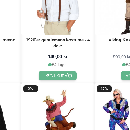
til mænd
1920'er gentlemans kostume - 4
Viking K
dele
149,00 kr
599,00 k
På lager
På
LÆG I KURV
V
2%
17%