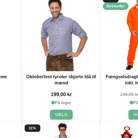
Bestseller
ume
Oktoberfest tyroler skjorte blå til
Fængselsdragt
mænd
inkl. 
199,00 kr
249,00 k
På lager
På
VÆLG
V
11%