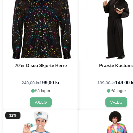
70'er Disco Skjorte Herre
Præste Kostum
199,00 kr
149,00 
249,00 kr
199,00 kr
På lager
På lager
VÆLG
VÆLG
32%