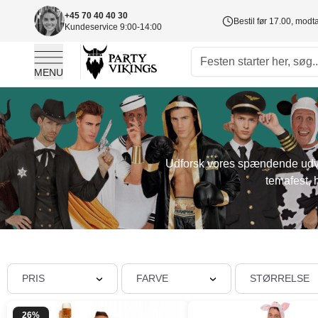
+45 70 40 40 30
Bestil før 17.00, mod
Kundeservice 9:00-14:00
MENU
Skip to Content
Udforsk vores spændende udvalg 
temafest, 
PRIS
FARVE
STØRRELSE
26%