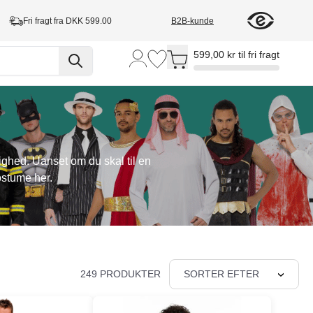
Fri fragt fra DKK 599.00
B2B-kunde
Toggle minicart, Cart is empty
599,00 kr til fri fragt
lighed. Uanset om du skal til en
ostume her.
249 PRODUKTER
SORTER EFTER