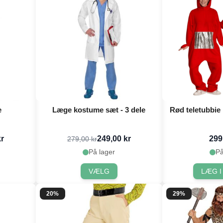
e
Læge kostume sæt - 3 dele
Rød teletubbie
kr
249,00 kr
299
279,00 kr
På lager
På
VÆLG
LÆG I
20%
29%