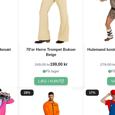
kkesæt
70'er Herre Trompet Bukser
Hulemand kostum
Beige
199,00 kr
249,00 kr
279,00 k
På lager
På
LÆG I KURV
V
28%
17%