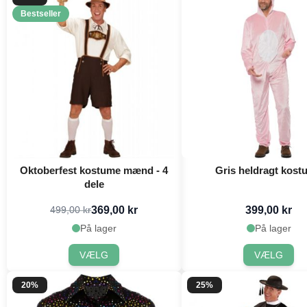
Bestseller
Oktoberfest kostume mænd - 4
Gris heldragt kost
dele
369,00 kr
399,00 kr
499,00 kr
På lager
På lager
VÆLG
VÆLG
20%
25%