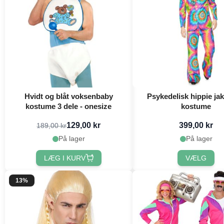
Hvidt og blåt voksenbaby
Psykedelisk hippie ja
kostume 3 dele - onesize
kostume
129,00 kr
399,00 kr
189,00 kr
På lager
På lager
LÆG I KURV
VÆLG
13%