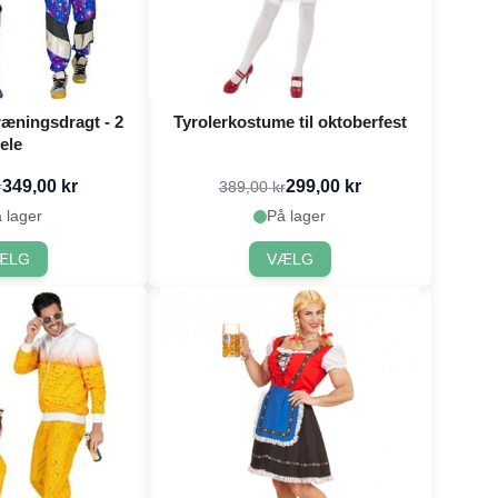
ræningsdragt - 2
Tyrolerkostume til oktoberfest
ele
349,00 kr
299,00 kr
r
389,00 kr
 lager
På lager
ÆLG
VÆLG