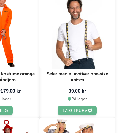
 kostume orange
Seler med øl motiver one-size
håndjern
unisex
179,00 kr
39,00 kr
r
 lager
På lager
ÆLG
LÆG I KURV