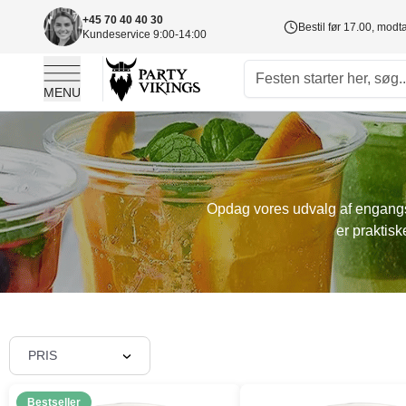
+45 70 40 40 30
Bestil før 17.00, mod
Kundeservice 9:00-14:00
MENU
Skip to Content
Opdag vores udvalg af engangsse
er praktisk
PRIS
Bestseller