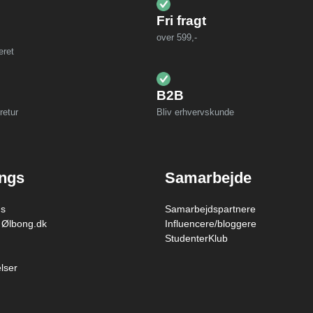
Fri fragt
over 599,-
eret
B2B
retur
Bliv erhvervskunde
ings
Samarbejde
gs
Samarbejdspartnere
 Ølbong.dk
Influencere/bloggere
StudenterKlub
lser