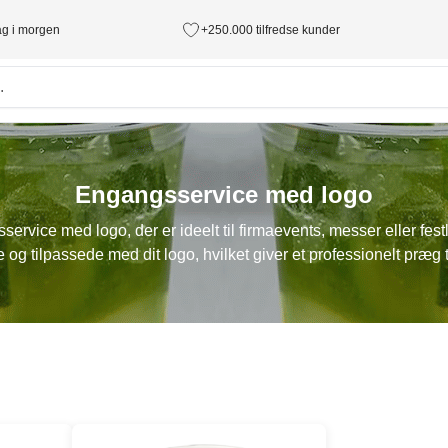
tag i morgen
+250.000 tilfredse kunder
Engangsservice med logo
rvice med logo, der er ideelt til firmaevents, messer eller festl
e og tilpassede med dit logo, hvilket giver et professionelt præg ti