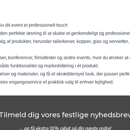
 dit event et professionelt touch
n perfekte løsning til at skabe et genkendeligt og professionelt
valg af produkter, herunder tallerkener, kopper, glas og servietter
sser, konferencer, firmafester og andre events, hvor du ønsker at 
åde funktionalitet og markedsføring i ét produkt.
lser og materialer, og få et skræddersyet look, der passer perfek
vores engangsservice et praktisk valg til enhver lejlighed.
Tilmeld dig vores festlige nyhedsbre
... og f
å ekstra 10% rabat på din næste ordre!