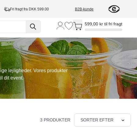
Fri fragt fra DKK 599.00
B2B-kunde
Toggle minicart, Cart is empty
599,00 kr til fri fragt
ige lejligheder. Vores produkter
l dit event.
3 PRODUKTER
SORTER EFTER