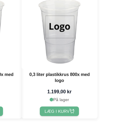
00x med
0,3 liter plastikkrus 800x med
logo
1.199,00 kr
På lager
LÆG I KURV