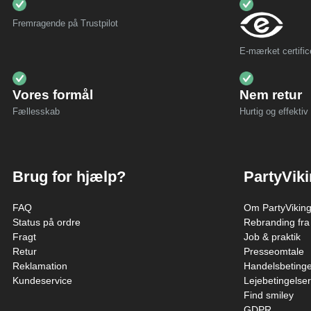
Fremragende på Trustpilot
E-mærket certific
Vores formål
Nem retur
Fællesskab
Hurtig og effektiv 
Brug for hjælp?
PartyVik
FAQ
Om PartyVikin
Status på ordre
Rebranding fra
Fragt
Job & praktik
Retur
Presseomtale
Reklamation
Handelsbetinge
Kundeservice
Lejebetingelser
Find smiley
GDPR