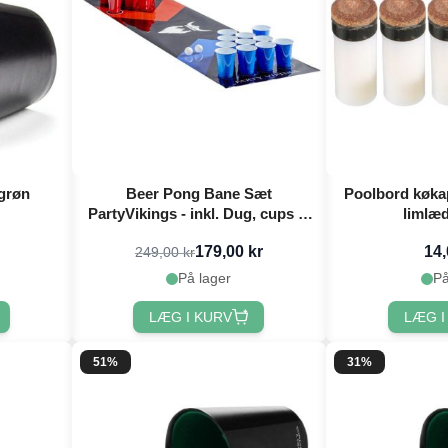
 grøn
Beer Pong Bane Sæt
Poolbord køkap
PartyVikings - inkl. Dug, cups &
limlæd
Beer pong bolde
179,00 kr
14,
249,00 kr
På lager
På
LÆG I KURV
LÆG I
51%
31%