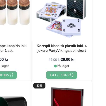
pe køspids inkl.
Kortspil klassisk plastik inkl. 4
er 1 stk.
jokere PartyVikings spillekort
00 kr
29,00 kr
49,00 kr
 lager
På lager
 KURV
LÆG I KURV
33%