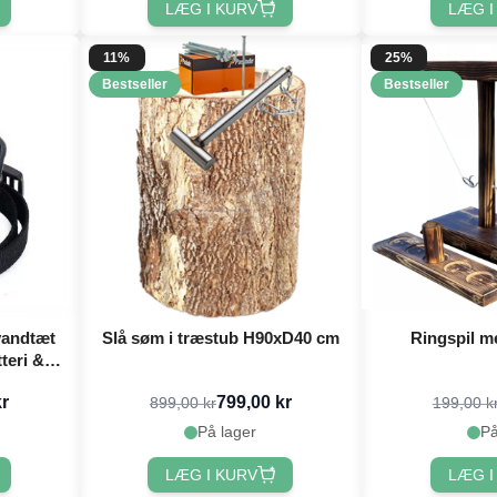
LÆG I KURV
LÆG I
11%
25%
Bestseller
Bestseller
vandtæt
Slå søm i træstub H90xD40 cm
Ringspil m
tteri &
kr
799,00 kr
899,00 kr
199,00 k
På lager
På
LÆG I KURV
LÆG I