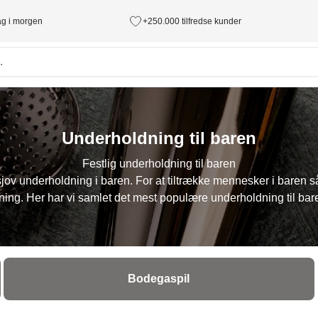
tag i morgen
+250.000 tilfredse kunder
Underholdning til baren
Festlig underholdning til baren
jov underholdning i baren. For at tiltrække mennesker i baren så t
ing. Her har vi samlet det mest populære underholdning til bare
Bodegaspil