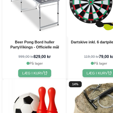
Beer Pong Bord huller
Dartskive inkl. 6 dartpil
PartyVikings - Officielle mål
829,00 kr
79,00 k
999,00 kr
119,00 kr
På lager
På lager
LÆG I KURV
LÆG I KURV
14%