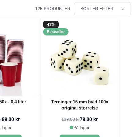
125 PRODUKTER
SORTER EFTER
43%
Bestseller
x - 0,4 liter
Terninger 16 mm hvid 100x
original størrelse
99,00 kr
79,00 kr
r
139,00 kr
 lager
På lager