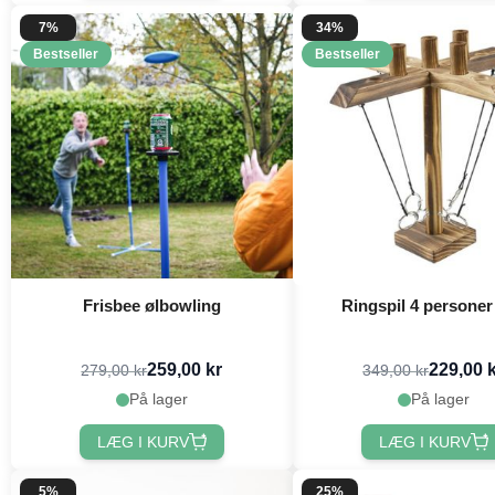
7%
34%
Bestseller
Bestseller
Frisbee ølbowling
Ringspil 4 personer 
259,00 kr
229,00 
279,00 kr
349,00 kr
På lager
På lager
LÆG I KURV
LÆG I KURV
5%
25%