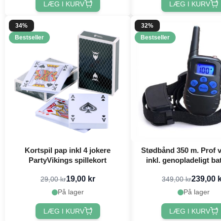
LÆG I KURV
LÆG I KURV
34%
32%
Bestseller
Bestseller
Kortspil pap inkl 4 jokere
Stødbånd 350 m. Prof 
PartyVikings spillekort
inkl. genopladeligt ba
oplader
19,00 kr
239,00 
29,00 kr
349,00 kr
På lager
På lager
LÆG I KURV
LÆG I KURV