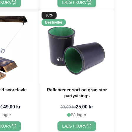
 KURV
LÆG I KURV
36%
Bestseller
ed scoretavle
Raflebæger sort og grøn stor
partyvikings
149,00 kr
25,00 kr
r
39,00 kr
 lager
På lager
 KURV
LÆG I KURV