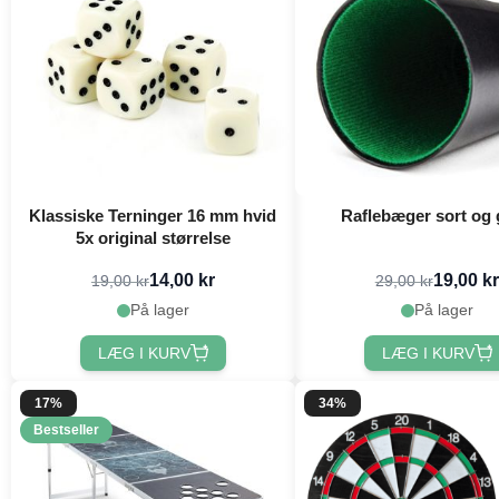
Klassiske Terninger 16 mm hvid
Raflebæger sort og
5x original størrelse
14,00 kr
19,00 kr
19,00 kr
29,00 kr
På lager
På lager
LÆG I KURV
LÆG I KURV
17%
34%
Bestseller