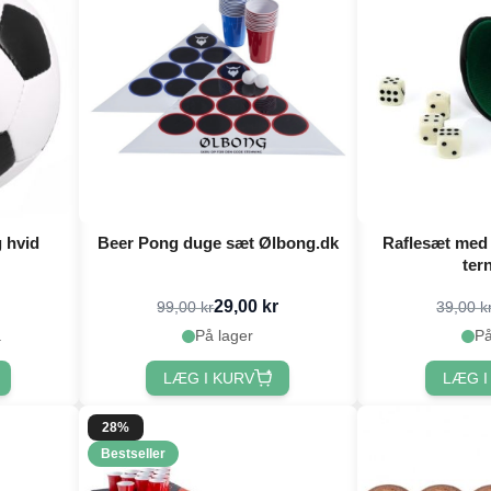
g hvid
Beer Pong duge sæt Ølbong.dk
Raflesæt med 
ter
29,00 kr
99,00 kr
39,00 k
.
På lager
På
LÆG I KURV
LÆG I
28%
Bestseller