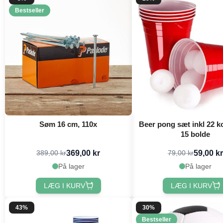
Bestseller
Søm 16 cm, 110x
Beer pong sæt inkl 22 k
15 bolde
369,00 kr
59,00 kr
389,00 kr
79,00 kr
På lager
På lager
LÆG I KURV
LÆG I KURV
43%
30%
Bestseller