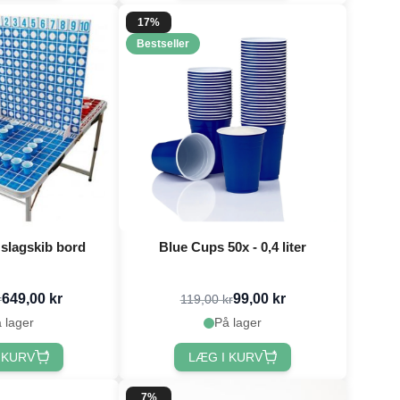
17%
Bestseller
slagskib bord
Blue Cups 50x - 0,4 liter
649,00 kr
99,00 kr
r
119,00 kr
 lager
På lager
 KURV
LÆG I KURV
7%