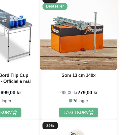
Bestseller
Bord Flip Cup
Søm 13 cm 140x
- Officielle mål
699,00 kr
279,00 kr
r
299,00 kr
 lager
På lager
 KURV
LÆG I KURV
29%