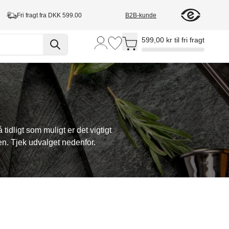
Fri fragt fra DKK 599.00
B2B-kunde
Toggle minicart, Cart is empty
599,00 kr til fri fragt
idligt som muligt er det vigtigt
n. Tjek udvalget nedenfor.