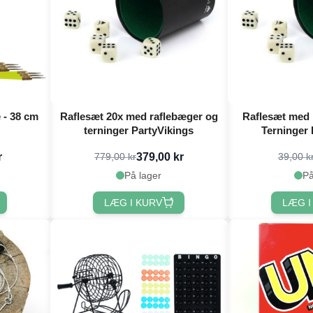
e - 38 cm
Raflesæt 20x med raflebæger og
Raflesæt med 
terninger PartyVikings
Terninger 
r
379,00 kr
779,00 kr
39,00 k
På lager
På
LÆG I KURV
LÆG I