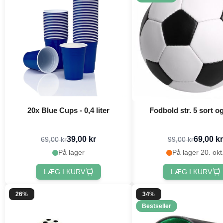
20x Blue Cups - 0,4 liter
Fodbold str. 5 sort o
39,00 kr
69,00 kr
69,00 kr
99,00 kr
På lager
På lager 20. okt
LÆG I KURV
LÆG I KURV
26%
34%
Bestseller