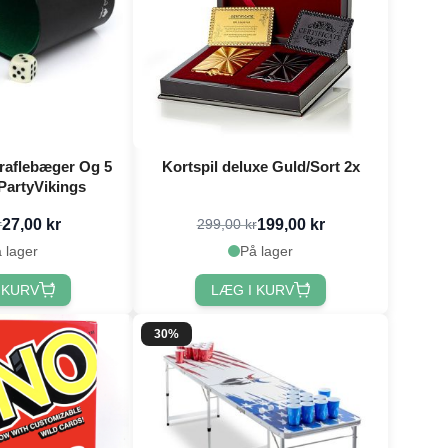
raflebæger Og 5
Kortspil deluxe Guld/Sort 2x
PartyVikings
27,00 kr
199,00 kr
r
299,00 kr
 lager
På lager
 KURV
LÆG I KURV
30%