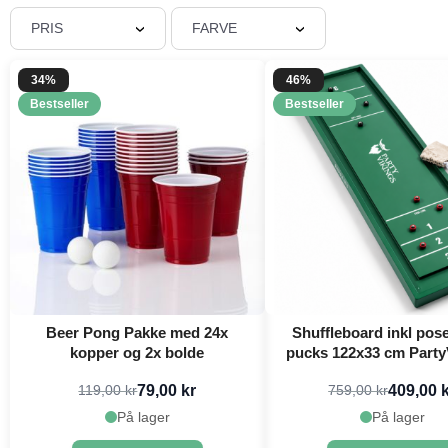
PRIS
FARVE
34%
46%
Bestseller
Bestseller
Beer Pong Pakke med 24x
Shuffleboard inkl pos
kopper og 2x bolde
pucks 122x33 cm Party
79,00 kr
409,00 
119,00 kr
759,00 kr
På lager
På lager