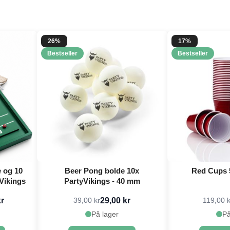
26%
17%
Bestseller
Bestseller
e og 10
Beer Pong bolde 10x
Red Cups 50
Vikings
PartyVikings - 40 mm
kr
29,00 kr
39,00 kr
119,00 k
På lager
På