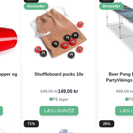
Bestseller
Bestseller
opper og
Shuffleboard pucks 10x
Beer Pong 
PartyVikings 
149,00 kr
199,00 kr
999,00 k
På lager
På
LÆG I KURV
LÆG I
71%
26%