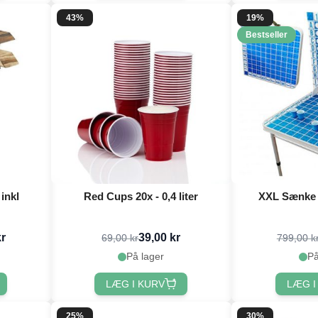
43%
19%
Bestseller
inkl
Red Cups 20x - 0,4 liter
XXL Sænke 
kr
39,00 kr
69,00 kr
799,00 k
På lager
På
LÆG I KURV
LÆG I
25%
30%