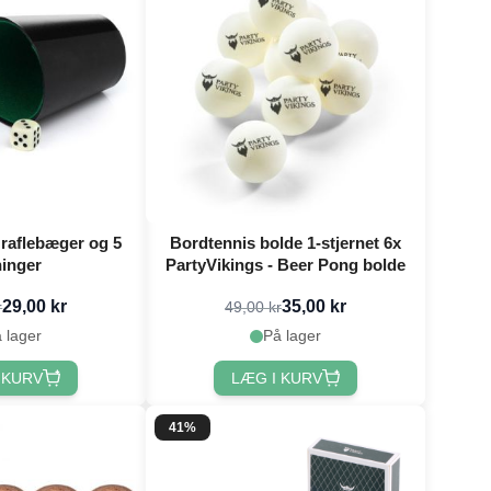
raflebæger og 5
Bordtennis bolde 1-stjernet 6x
ninger
PartyVikings - Beer Pong bolde
29,00 kr
35,00 kr
r
49,00 kr
 lager
På lager
 KURV
LÆG I KURV
41%