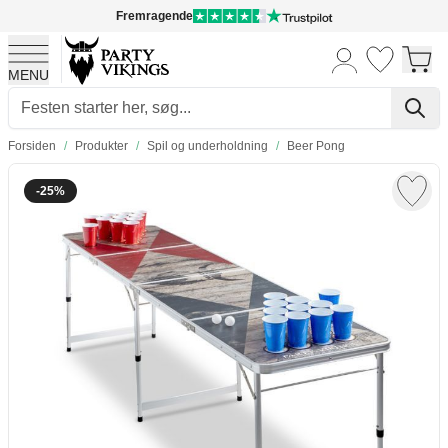
Fremragende
MENU
Skip to Content
Forsiden
/
Produkter
/
Spil og underholdning
/
Beer Pong
-25%