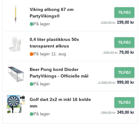
Viking ølbong 67 cm
TILFØJ
PartyVikings®
199,00 kr
239,00 kr
På lager
0,4 liter plastikkrus 50x
TILFØJ
transparent ølkrus
79,00 kr
109,00 kr
På lager 11. aug.
Beer Pong bord Dioder
TILFØJ
PartyVikings - Officielle mål
999,00 kr
1.399,00 kr
På lager
Golf dart 2x2 m inkl 16 bolde
TILFØJ
mm
349,00 kr
399,00 kr
På lager