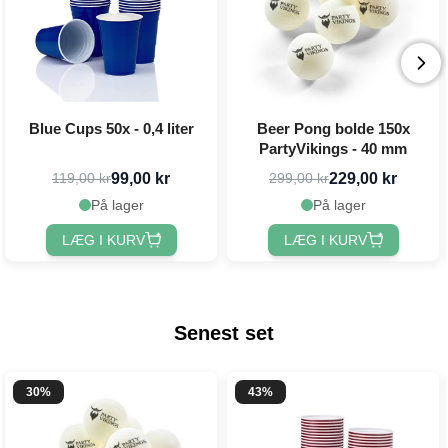
Blue Cups 50x - 0,4 liter
Beer Pong bolde 150x
PartyVikings - 40 mm
99,00 kr
229,00 kr
119,00 kr
299,00 kr
På lager
På lager
LÆG I KURV
LÆG I KURV
Senest set
30%
43%