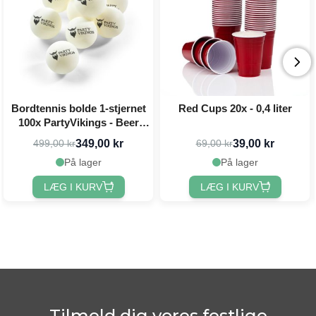
Bordtennis bolde 1-stjernet
Red Cups 20x - 0,4 liter
100x PartyVikings - Beer
pong bolde
349,00 kr
39,00 kr
499,00 kr
69,00 kr
På lager
På lager
LÆG I KURV
LÆG I KURV
Tilmeld dig vores festlige