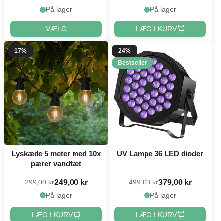
På lager
På lager
VÆLG
LÆG I KURV
17%
24%
Bestseller
Lyskæde 5 meter med 10x
UV Lampe 36 LED dioder
pærer vandtæt
249,00 kr
379,00 kr
299,00 kr
499,00 kr
På lager
På lager
LÆG I KURV
LÆG I KURV