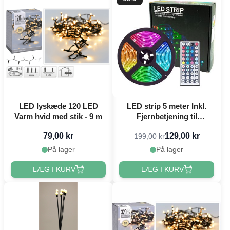
LED lyskæde 120 LED
LED strip 5 meter Inkl.
Varm hvid med stik - 9 m
Fjernbetjening til
Farveskift
79,00 kr
129,00 kr
199,00 kr
På lager
På lager
LÆG I KURV
LÆG I KURV