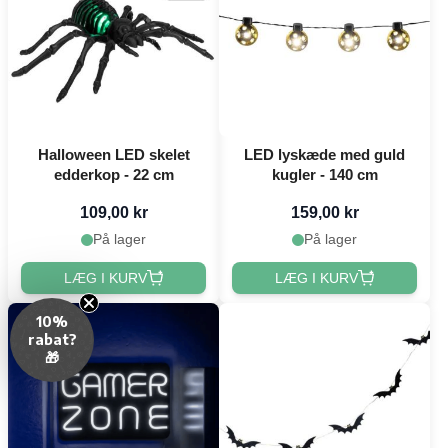
Halloween LED skelet
LED lyskæde med guld
edderkop - 22 cm
kugler - 140 cm
109,00 kr
159,00 kr
På lager
På lager
LÆG I KURV
LÆG I KURV
10%
rabat?
🎁