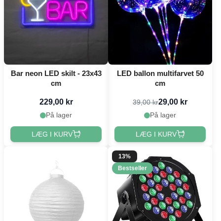
Bar neon LED skilt - 23x43
LED ballon multifarvet 50
cm
cm
229,00 kr
29,00 kr
39,00 kr
På lager
På lager
LÆG I KURV
LÆG I KURV
13%
Bestseller