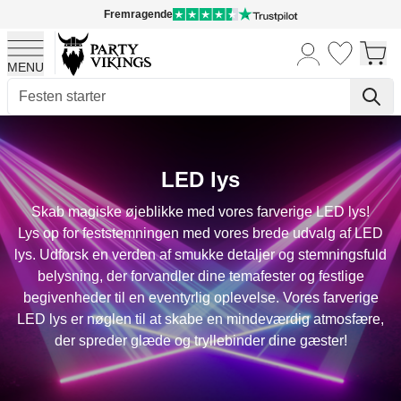
Fremragende
MENU
Skip to Content
LED lys
Skab magiske øjeblikke med vores farverige LED lys!
Lys op for feststemningen med vores brede udvalg af LED
lys. Udforsk en verden af smukke detaljer og stemningsfuld
belysning, der forvandler dine temafester og festlige
begivenheder til en eventyrlig oplevelse. Vores farverige
LED lys er nøglen til at skabe en mindeværdig atmosfære,
der spreder glæde og tryllebinder dine gæster!