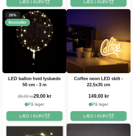
LÆG I KURV
LÆG I KURV
26%
Bestseller
LED ballon hvid lyskæde
Coffee neon LED skilt -
50 cm - 3 m
22,5x35 cm
29,00 kr
149,00 kr
39,00 kr
På lager
På lager
LÆG I KURV
LÆG I KURV