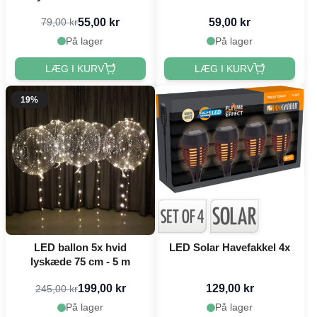
55,00 kr
59,00 kr
79,00 kr
På lager
På lager
LÆG I KURV
LÆG I KURV
19%
LED ballon 5x hvid
LED Solar Havefakkel 4x
lyskæde 75 cm - 5 m
199,00 kr
129,00 kr
245,00 kr
På lager
På lager