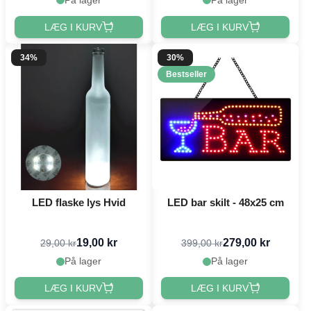
LÆG I KURV
LÆG I KURV
34%
30%
Bestseller
LED flaske lys Hvid
LED bar skilt - 48x25 cm
19,00 kr
279,00 kr
29,00 kr
399,00 kr
På lager
På lager
LÆG I KURV
LÆG I KURV