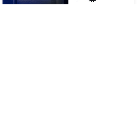
Gamer Zone neon LED
Halloween flagermus LED
skilt - 28x41 cm
lyskæde - 2 m
229,00 kr
149,00 kr
På lager
På lager
LÆG I KURV
LÆG I KURV