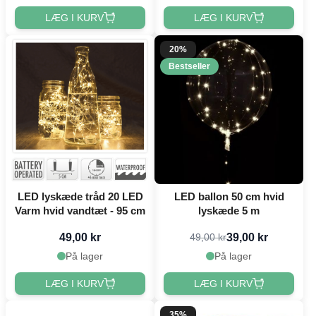
LÆG I KURV
LÆG I KURV
20%
Bestseller
LED lyskæde tråd 20 LED
LED ballon 50 cm hvid
Varm hvid vandtæt - 95 cm
lyskæde 5 m
49,00 kr
39,00 kr
49,00 kr
På lager
På lager
LÆG I KURV
LÆG I KURV
35%