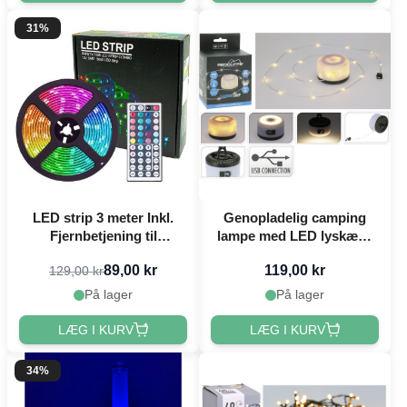
31%
LED strip 3 meter Inkl.
Genopladelig camping
Fjernbetjening til
lampe med LED lyskæde
Farveskift
10 m
89,00 kr
119,00 kr
129,00 kr
På lager
På lager
LÆG I KURV
LÆG I KURV
34%