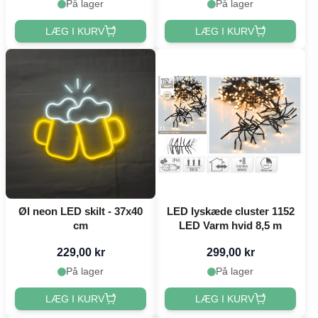
På lager
På lager
LÆG I KURV
LÆG I KURV
Øl neon LED skilt - 37x40
LED lyskæde cluster 1152
cm
LED Varm hvid 8,5 m
229,00 kr
299,00 kr
På lager
På lager
LÆG I KURV
LÆG I KURV