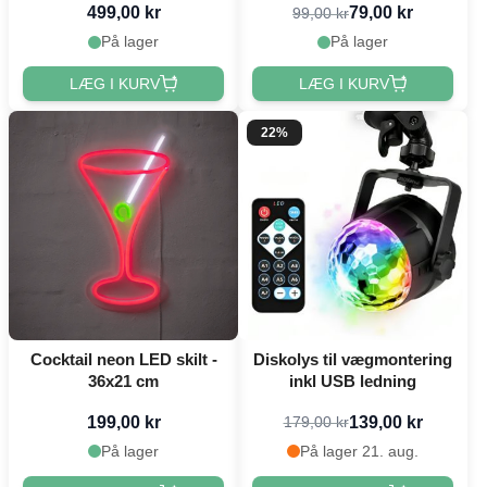
499,00 kr
79,00 kr
99,00 kr
På lager
På lager
LÆG I KURV
LÆG I KURV
22%
Cocktail neon LED skilt -
Diskolys til vægmontering
36x21 cm
inkl USB ledning
199,00 kr
139,00 kr
179,00 kr
På lager
På lager 21. aug.