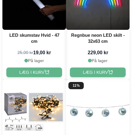
LED skumstav Hvid - 47
Regnbue neon LED skilt -
cm
32x63 cm
19,00 kr
229,00 kr
25,00 kr
På lager
På lager
LÆG I KURV
LÆG I KURV
11%