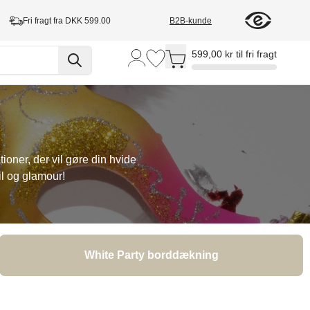
Fri fragt fra DKK 599.00
B2B-kunde
Toggle minicart, Cart is empty
599,00 kr til fri fragt
ioner, der vil gøre din hvide
il og glamour!
White Party borddækning