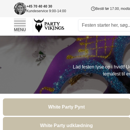
+45 70 40 40 30
Bestil før 17.00, mod
Kundeservice 9:00-14:00
MENU
Skip to Content
Lad festen lyse op i hvidt! 
temafest til 
White Party Pynt
White Party udklædning