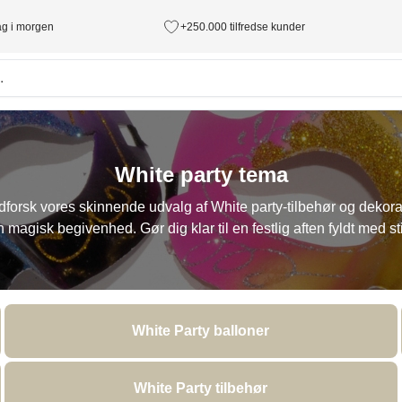
tag i morgen
+250.000 tilfredse kunder
White party tema
Udforsk vores skinnende udvalg af White party-tilbehør og dekorat
en magisk begivenhed. Gør dig klar til en festlig aften fyldt med st
White Party balloner
White Party tilbehør