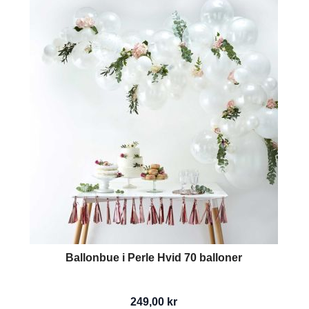
Ballonbue i Perle Hvid 70 balloner
249,00 kr