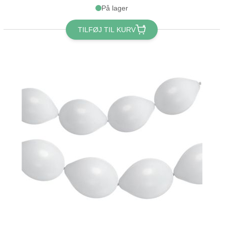
På lager
TILFØJ TIL KURV