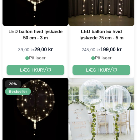
LED ballon hvid lyskæde
LED ballon 5x hvid
50 cm - 3 m
lyskæde 75 cm - 5 m
29,00 kr
199,00 kr
39,00 kr
245,00 kr
På lager
På lager
LÆG I KURV
LÆG I KURV
20%
Bestseller