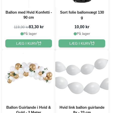
Ballon med Hvid Konfetti -
Sort folie ballonvægt 130
90 cm
g
83,30 kr
10,00 kr
119,00 kr
På lager
På lager
LÆG I KURV
LÆG I KURV
Ballon Guirlande i Hvid &
Hvid link ballon guirlande
Guld - 2 Meter
8x - 33 cm