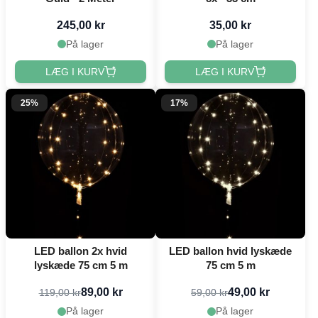
245,00 kr
35,00 kr
På lager
På lager
LÆG I KURV
LÆG I KURV
25%
17%
LED ballon 2x hvid
LED ballon hvid lyskæde
lyskæde 75 cm 5 m
75 cm 5 m
89,00 kr
49,00 kr
119,00 kr
59,00 kr
På lager
På lager