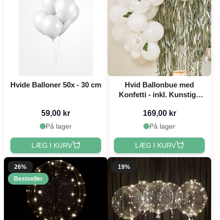
Hvide Balloner 50x - 30 cm
Hvid Ballonbue med
Konfetti - inkl. Kunstige
Blade 52 dele
59,00 kr
169,00 kr
På lager
På lager
LÆG I KURV
LÆG I KURV
26%
19%
Bestseller