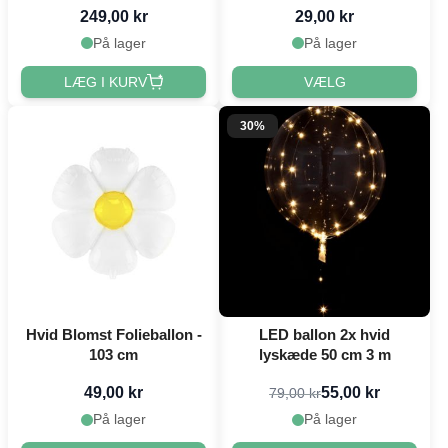
249,00 kr
29,00 kr
På lager
På lager
LÆG I KURV
VÆLG
30%
Hvid Blomst Folieballon -
LED ballon 2x hvid
103 cm
lyskæde 50 cm 3 m
49,00 kr
55,00 kr
79,00 kr
På lager
På lager