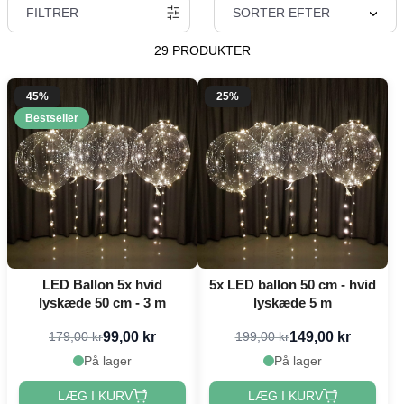
FILTRER
SORTER EFTER
29 PRODUKTER
45%
25%
Bestseller
LED Ballon 5x hvid
5x LED ballon 50 cm - hvid
lyskæde 50 cm - 3 m
lyskæde 5 m
99,00 kr
149,00 kr
179,00 kr
199,00 kr
På lager
På lager
LÆG I KURV
LÆG I KURV