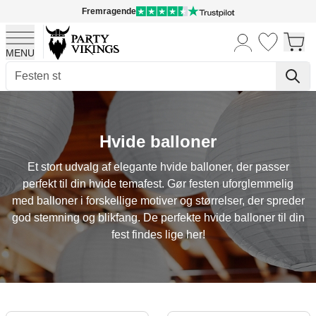
Fremragende
MENU
Skip to Content
Hvide balloner
Et stort udvalg af elegante hvide balloner, der passer
perfekt til din hvide temafest. Gør festen uforglemmelig
med balloner i forskellige motiver og størrelser, der spreder
god stemning og blikfang. De perfekte hvide balloner til din
fest findes lige her!