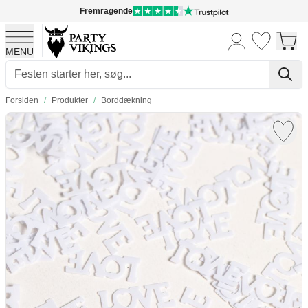
Fremragende
MENU
Skip to Content
Forsiden
/
Produkter
/
Borddækning