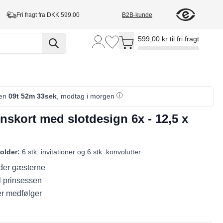
Fri fragt fra DKK 599.00
B2B-kunde
Toggle minicart, Cart is empty
599,00 kr til fri fragt
den
09t 52m 32sek
, modtag i morgen
onskort med slotdesign 6x - 12,5 x
older:
6 stk. invitationer og 6 stk. konvolutter
lder gæsterne
il prinsessen
er medfølger