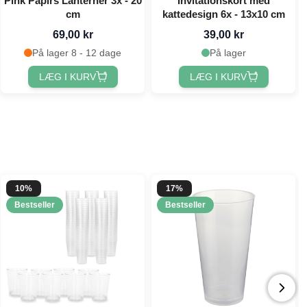
Pink Papirs Lanterner 3x - 20
Invitationskort med
cm
kattedesign 6x - 13x10 cm
69,00 kr
39,00 kr
På lager 8 - 12 dage
På lager
LÆG I KURV
LÆG I KURV
10%
17%
Bestseller
Bestseller