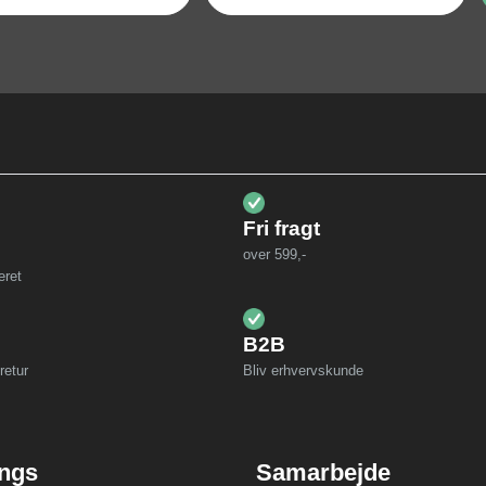
Fri fragt
over 599,-
eret
B2B
retur
Bliv erhvervskunde
ings
Samarbejde