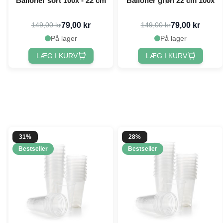
Balloner sort 100x - 22 cm
Balloner grøn 22 cm 100x
79,00 kr
79,00 kr
149,00 kr
149,00 kr
På lager
På lager
LÆG I KURV
LÆG I KURV
31%
28%
Bestseller
Bestseller