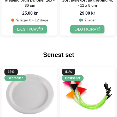
Metallic brun balloner 10x -
Sort tavlekort på træpind 4x
30 cm
- 11 x 8 cm
25,00 kr
29,00 kr
På lager 8 - 12 dage
På lager
LÆG I KURV
LÆG I KURV
Senest set
38%
51%
Bestseller
Bestseller