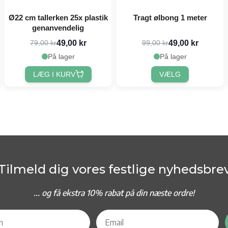
Ø22 cm tallerken 25x plastik
Tragt ølbong 1 meter
genanvendelig
49,00 kr
49,00 kr
79,00 kr
99,00 kr
På lager
På lager
LÆG I KURV
VÆLG
Tilmeld dig vores festlige nyhedsbre
... og f
å ekstra 10% rabat på din næste ordre!