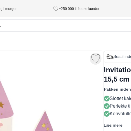
tag i morgen
+250.000 tilfredse kunder
Bestil in
Invitati
15,5 cm
Pakken indeh
Slottet ka
Perfekte t
Konvolutt
Læs mere