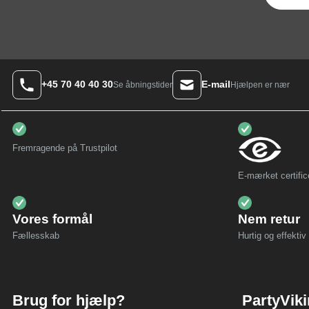
+45 70 40 40 30
E-mail
Hjælpen er nær
Se åbningstider
Fremragende på Trustpilot
E-mærket certific
Vores formål
Nem retur
Fællesskab
Hurtig og effektiv 
Brug for hjælp?
PartyVik