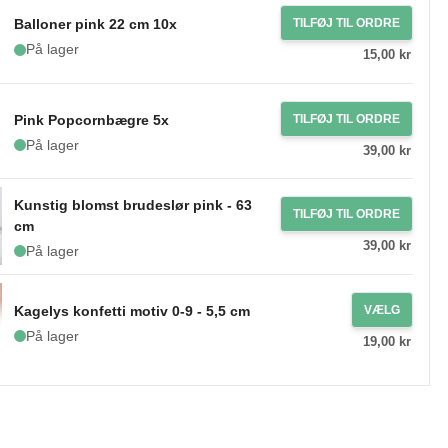
Balloner pink 22 cm 10x
TILFØJ TIL ORDRE
På lager
15,00 kr
Pink Popcornbægre 5x
TILFØJ TIL ORDRE
På lager
39,00 kr
Kunstig blomst brudeslør pink - 63
TILFØJ TIL ORDRE
cm
39,00 kr
På lager
Kagelys konfetti motiv 0-9 - 5,5 cm
VÆLG
På lager
19,00 kr