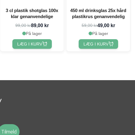
3 cl plastik shotglas 100x
450 ml drinksglas 25x hård
klar genanvendelige
plastikrus genanvendelig
89,00 kr
49,00 kr
99,00 kr
59,00 kr
På lager
På lager
LÆG I KURV
LÆG I KURV
v
Tilmeld