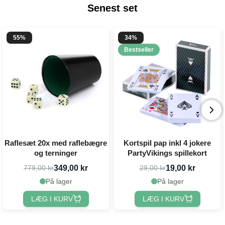
Senest set
55%
34%
Bestseller
Raflesæt 20x med raflebægre
Kortspil pap inkl 4 jokere
og terninger
PartyVikings spillekort
349,00 kr
19,00 kr
779,00 kr
29,00 kr
På lager
På lager
LÆG I KURV
LÆG I KURV