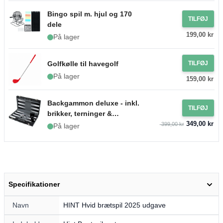
Bingo spil m. hjul og 170
TILFØJ
dele
199,00 kr
På lager
Golfkølle til havegolf
TILFØJ
På lager
159,00 kr
Backgammon deluxe - inkl.
TILFØJ
brikker, terninger &
349,00 kr
raflebægre
399,00 kr
På lager
Specifikationer
Navn
HINT Hvid brætspil 2025 udgave