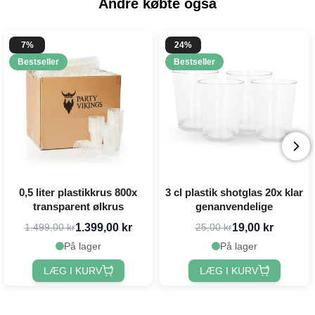
Andre købte også
7%
24%
Bestseller
Bestseller
0,5 liter plastikkrus 800x
3 cl plastik shotglas 20x klar
transparent ølkrus
genanvendelige
1.399,00 kr
19,00 kr
1.499,00 kr
25,00 kr
På lager
På lager
LÆG I KURV
LÆG I KURV