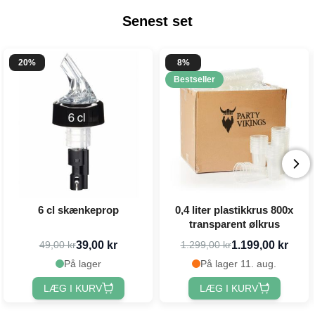
Senest set
20%
8%
Bestseller
6 cl skænkeprop
0,4 liter plastikkrus 800x
transparent ølkrus
39,00 kr
1.199,00 kr
49,00 kr
1.299,00 kr
På lager
På lager 11. aug.
LÆG I KURV
LÆG I KURV