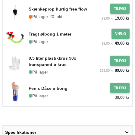
Skænkeprop hurtig free flow
TILFØJ
På lager 20. okt.
19,00 kr
29,00 kr
Tragt ølbong 1 meter
VÆLG
På lager
49,00 kr
99,00 kr
0,5 liter plastikkrus 50x
TILFØJ
transparent ølkrus
89,00 kr
129,00 kr
På lager
Penis Dåse ølbong
TILFØJ
På lager
39,00 kr
Specifikationer