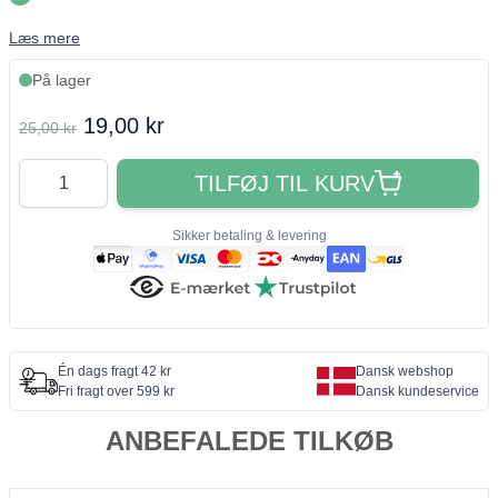
Læs mere
På lager
Final product price
19,00 kr
25,00 kr
Antal
TILFØJ TIL KURV
Sikker betaling & levering
Én dags fragt 42 kr
Dansk webshop
Fri fragt over 599 kr
Dansk kundeservice
ANBEFALEDE TILKØB