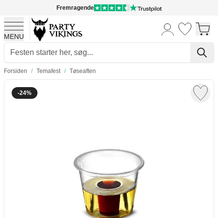
Fremragende
MENU
Skip to Content
Forsiden
/
Temafest
/
Tøseaften
-24%