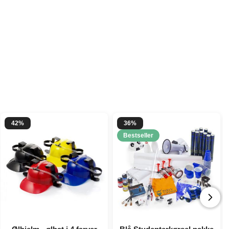
42%
36%
Bestseller