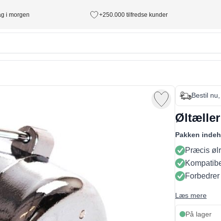
tag i morgen
+250.000 tilfredse kunder
Bestil nu,
Øltæller
Pakken indeh
Præcis ølr
Kompatibe
Forbedrer 
Læs mere
På lager