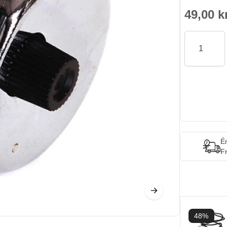
49,00 k
Antal
Én
Fr
48%