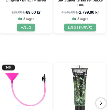
Ølhjelm - ølhat i 4 farver
Blå Studenterkørsel pakke
Lille
69,00 kr
2.799,00 kr
119,00 kr
4.346,00 kr
På lager
På lager
VÆLG
LÆG I KURV
34%