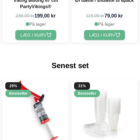
Viking ølbong 67 cm
Øl bælte / Ølbælte til 6pack
PartyVikings®
199,00 kr
79,00 kr
239,00 kr
119,00 kr
På lager
På lager
LÆG I KURV
LÆG I KURV
Senest set
29%
31%
Bestseller
Bestseller