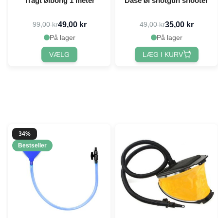
Tragt ølbong 1 meter
Dåse øl shotgun shooter
49,00 kr
35,00 kr
99,00 kr
49,00 kr
På lager
På lager
VÆLG
LÆG I KURV
34%
Bestseller