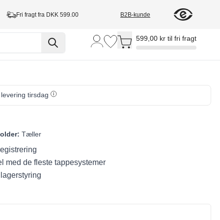
Fri fragt fra DKK 599.00
B2B-kunde
Toggle minicart, Cart is empty
599,00 kr til fri fragt
 levering tirsdag
older:
Tæller
egistrering
l med de fleste tappesystemer
lagerstyring