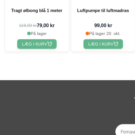
Tragt ølbong blå 1 meter
Luftpumpe til luftmadras
79,00 kr
99,00 kr
119,00 kr
På lager
På lager 20. okt.
LÆG I KURV
LÆG I KURV