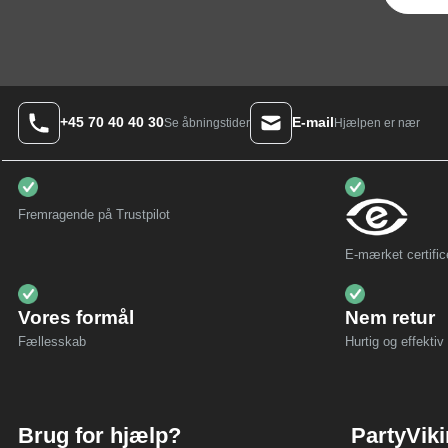
+45 70 40 40 30
E-mail
Hjælpen er nær
Se åbningstider
Fremragende på Trustpilot
E-mærket certific
Vores formål
Nem retur
Fællesskab
Hurtig og effektiv 
Brug for hjælp?
PartyVik