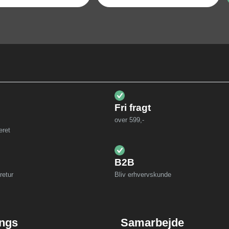
Fri fragt
over 599,-
eret
B2B
retur
Bliv erhvervskunde
ings
Samarbejde