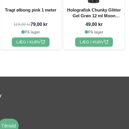
Tragt ølbong pink 1 meter
Holografisk Chunky Glitter
Gel Grøn 12 ml Moon
Creations
79,00 kr
49,00 kr
119,00 kr
På lager
På lager
LÆG I KURV
LÆG I KURV
v
Tilmeld