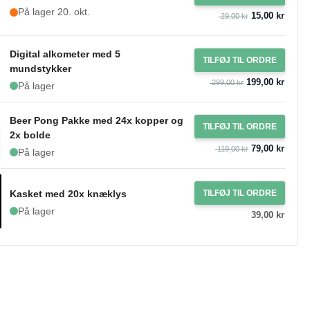
På lager 20. okt.
15,00 kr
29,00 kr
Digital alkometer med 5
TILFØJ TIL ORDRE
mundstykker
199,00 kr
299,00 kr
På lager
Beer Pong Pakke med 24x kopper og
TILFØJ TIL ORDRE
2x bolde
79,00 kr
119,00 kr
På lager
Kasket med 20x knæklys
TILFØJ TIL ORDRE
På lager
39,00 kr