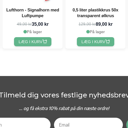
Lufthorn - Signalhorn med
0,5 liter plastikkrus 50x
Luftpumpe
transparent ølkrus
35,00 kr
89,00 kr
49,00 kr
129,00 kr
På lager
På lager
LÆG I KURV
LÆG I KURV
Tilmeld dig vores festlige nyhedsbre
... og f
å ekstra 10% rabat på din næste ordre!