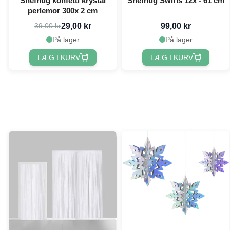
Snefnug konfetti krystal
Snefnug Swirls 12x - 61 cm
perlemor 300x 2 cm
29,00 kr
99,00 kr
39,00 kr
På lager
På lager
LÆG I KURV
LÆG I KURV