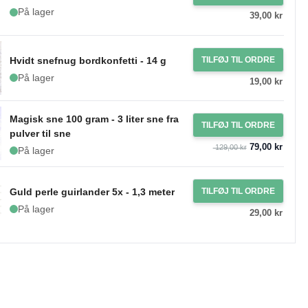
På lager
39,00 kr
Hvidt snefnug bordkonfetti - 14 g
TILFØJ TIL ORDRE
På lager
19,00 kr
Magisk sne 100 gram - 3 liter sne fra
TILFØJ TIL ORDRE
pulver til sne
79,00 kr
129,00 kr
På lager
Guld perle guirlander 5x - 1,3 meter
TILFØJ TIL ORDRE
På lager
29,00 kr