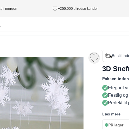
tag i morgen
+250.000 tilfredse kunder
Bestil in
3D Snef
Pakken indeh
Elegant vi
Festlig og
Perfekt til 
Læs mere
På lager