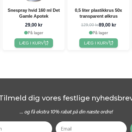
Snespray hvid 160 ml Det
0,5 liter plastikkrus 50x
Gamle Apotek
transparent ølkrus
29,00 kr
89,00 kr
129,00 kr
På lager
På lager
LÆG I KURV
LÆG I KURV
Tilmeld dig vores festlige nyhedsbre
... og f
å ekstra 10% rabat på din næste ordre!