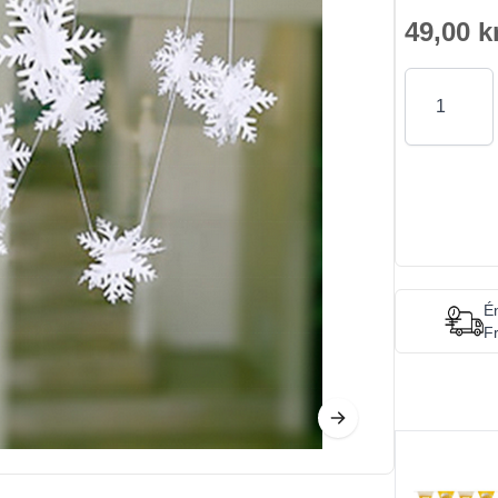
49,00 k
Antal
Én
Fr