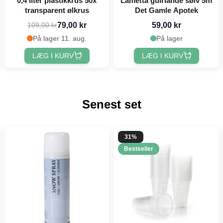
0,4 liter plastikkrus 50x
Lametta guirlande sølv 5m
transparent ølkrus
Det Gamle Apotek
79,00 kr
59,00 kr
109,00 kr
På lager 11. aug.
På lager
LÆG I KURV
LÆG I KURV
Senest set
31%
Bestseller