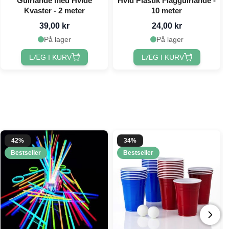
Guirlande med Hvide
Hvid Plastik Flagguirlande -
Kvaster - 2 meter
10 meter
39,00 kr
24,00 kr
På lager
På lager
LÆG I KURV
LÆG I KURV
42%
34%
Bestseller
Bestseller