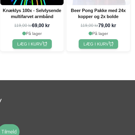
Knæklys 100x - Selvlysende
Beer Pong Pakke med 24x
multifarvet armbånd
kopper og 2x bolde
69,00 kr
79,00 kr
119,00 kr
119,00 kr
På lager
På lager
LÆG I KURV
LÆG I KURV
v
Tilmeld