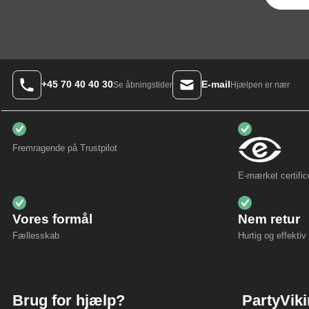
+45 70 40 40 30
E-mail
Hjælpen er nær
Se åbningstider
Fremragende på Trustpilot
E-mærket certific
Vores formål
Nem retur
Fællesskab
Hurtig og effektiv 
Brug for hjælp?
PartyVik