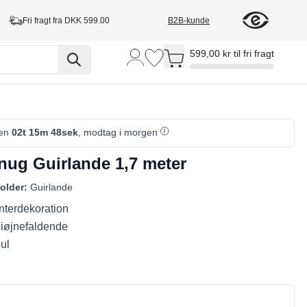
Fri fragt fra DKK 599.00
B2B-kunde
Toggle minicart, Cart is empty
599,00 kr til fri fragt
den
02t 15m 47sek
, modtag i morgen
nug Guirlande 1,7 meter
older:
Guirlande
nterdekoration
 iøjnefaldende
jul