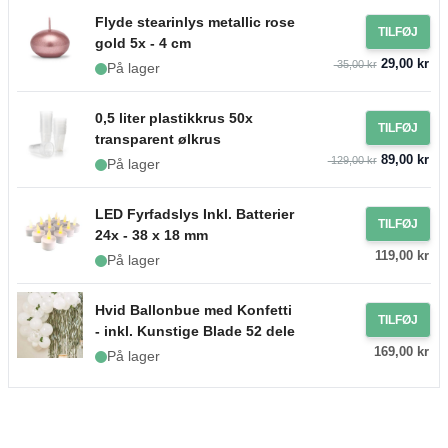
Flyde stearinlys metallic rose
TILFØJ
gold 5x - 4 cm
29,00 kr
35,00 kr
På lager
0,5 liter plastikkrus 50x
TILFØJ
transparent ølkrus
89,00 kr
129,00 kr
På lager
LED Fyrfadslys Inkl. Batterier
TILFØJ
24x - 38 x 18 mm
119,00 kr
På lager
Hvid Ballonbue med Konfetti
TILFØJ
- inkl. Kunstige Blade 52 dele
169,00 kr
På lager