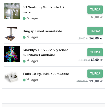
3D Snefnug Guirlande 1,7
TILFØJ
meter
49,00 kr
På lager
Ringspil med scoretavle
TILFØJ
På lager
149,00 kr
199,00 kr
Knæklys 100x - Selvlysende
TILFØJ
multifarvet armbånd
69,00 kr
119,00 kr
På lager
Tøris 10 kg. inkl. skumkasse
TILFØJ
På lager
599,00 kr
799,00 kr