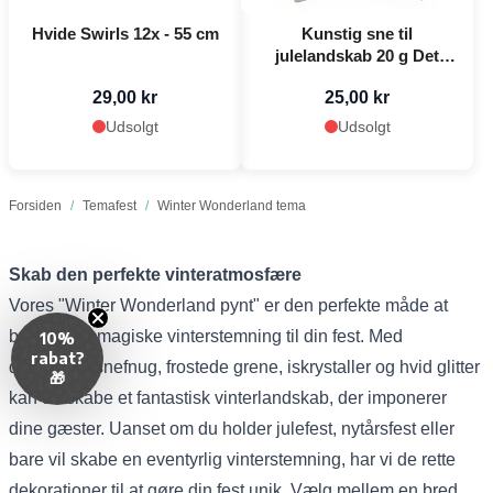
Hvide Swirls 12x - 55 cm
Kunstig sne til
julelandskab 20 g Det
Gamle Apotek
29,00 kr
25,00 kr
Udsolgt
Udsolgt
Forsiden
/
Temafest
/
Winter Wonderland tema
Skab den perfekte vinteratmosfære
Vores "Winter Wonderland pynt" er den perfekte måde at
bringe den magiske vinterstemning til din fest. Med
10%
rabat?
dekorative snefnug, frostede grene, iskrystaller og hvid glitter
🎁
kan du skabe et fantastisk vinterlandskab, der imponerer
dine gæster. Uanset om du holder julefest, nytårsfest eller
bare vil skabe en eventyrlig vinterstemning, har vi de rette
dekorationer til at gøre din fest unik. Vælg mellem en bred