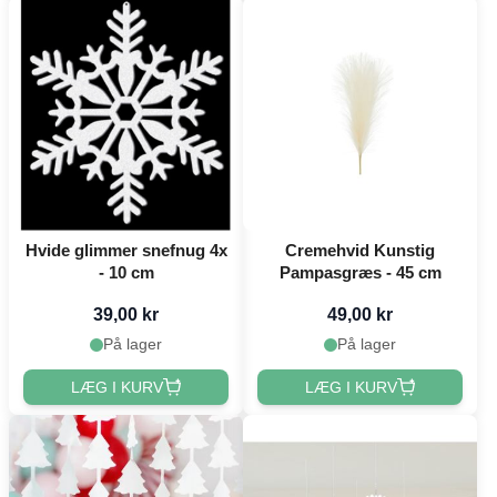
Hvide glimmer snefnug 4x
Cremehvid Kunstig
- 10 cm
Pampasgræs - 45 cm
39,00 kr
49,00 kr
På lager
På lager
LÆG I KURV
LÆG I KURV