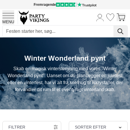
Fremragende
MENU
Skip to Content
Winter Wonderland pynt
Skab en magisk vinterstemning med vores "Winter
Wonderland pynt". Uanset om du planlægger en julefest
eller en vinterfest, har vi alt fra snefnug til iskrystaller, der
forvandler dit rum til et eventyrligt vinterlandskab.
FILTRER
SORTER EFTER