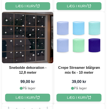
LÆG I KURV
LÆG I KURV
Snebolde dekoration -
Crepe Streamer blå/grøn
12,8 meter
mix 6x - 10 meter
99,00 kr
39,00 kr
På lager
På lager
LÆG I KURV
LÆG I KURV