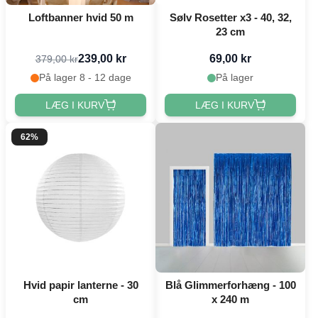
Loftbanner hvid 50 m
Sølv Rosetter x3 - 40, 32,
23 cm
239,00 kr
69,00 kr
379,00 kr
På lager 8 - 12 dage
På lager
LÆG I KURV
LÆG I KURV
62%
Hvid papir lanterne - 30
Blå Glimmerforhæng - 100
cm
x 240 m