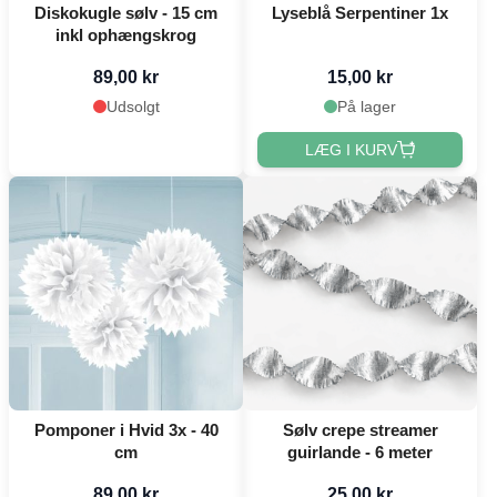
Diskokugle sølv - 15 cm
Lyseblå Serpentiner 1x
inkl ophængskrog
89,00 kr
15,00 kr
Udsolgt
På lager
LÆG I KURV
Pomponer i Hvid 3x - 40
Sølv crepe streamer
cm
guirlande - 6 meter
89,00 kr
25,00 kr