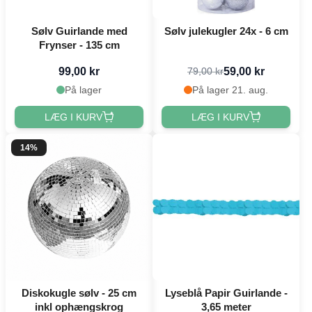
Sølv Guirlande med
Sølv julekugler 24x - 6 cm
Frynser - 135 cm
99,00 kr
59,00 kr
79,00 kr
På lager
På lager 21. aug.
LÆG I KURV
LÆG I KURV
14%
Diskokugle sølv - 25 cm
Lyseblå Papir Guirlande -
inkl ophængskrog
3,65 meter