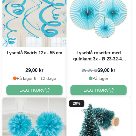
Lyseblå Swirls 12x - 55 cm
Lyseblå rosetter med
guldkant 3x - Ø 23-32-40
cm
29,00 kr
69,00 kr
89,00 kr
På lager 8 - 12 dage
På lager
LÆG I KURV
LÆG I KURV
20%