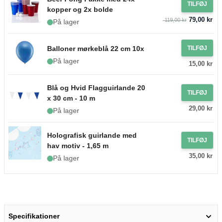
TILFØJ
kopper og 2x bolde
79,00 kr
119,00 kr
På lager
Balloner mørkeblå 22 cm 10x
TILFØJ
På lager
15,00 kr
Blå og Hvid Flagguirlande 20
TILFØJ
x 30 cm - 10 m
29,00 kr
På lager
Holografisk guirlande med
TILFØJ
hav motiv - 1,65 m
35,00 kr
På lager
Specifikationer