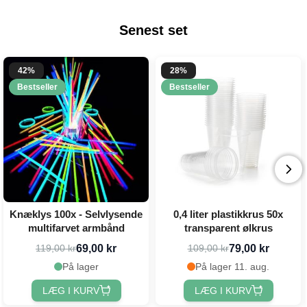
Senest set
42%
28%
Bestseller
Bestseller
Knæklys 100x - Selvlysende
0,4 liter plastikkrus 50x
multifarvet armbånd
transparent ølkrus
69,00 kr
79,00 kr
119,00 kr
109,00 kr
På lager
På lager 11. aug.
LÆG I KURV
LÆG I KURV