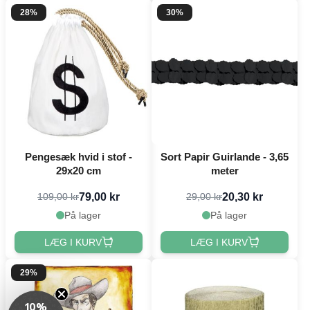
28%
30%
Pengesæk hvid i stof -
Sort Papir Guirlande - 3,65
29x20 cm
meter
79,00 kr
20,30 kr
109,00 kr
29,00 kr
På lager
På lager
LÆG I KURV
LÆG I KURV
29%
10%