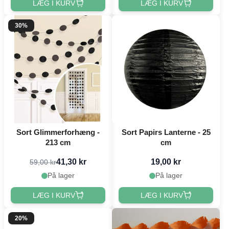
LÆG I KURV
LÆG I KURV
30%
Sort Glimmerforhæng -
Sort Papirs Lanterne - 25
213 cm
cm
41,30 kr
19,00 kr
59,00 kr
På lager
På lager
LÆG I KURV
LÆG I KURV
20%