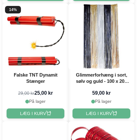
14%
Falske TNT Dynamit
Glimmerforhæng i sort,
Stænger
sølv og guld - 100 x 200
cm
25,00 kr
59,00 kr
29,00 kr
På lager
På lager
LÆG I KURV
LÆG I KURV