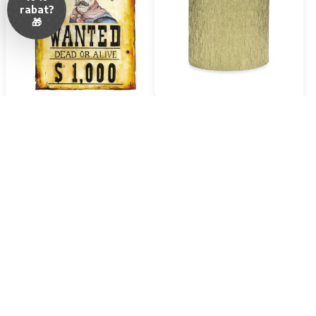
rabat?
🎁
Western cowboy dusør
Guld Crepe Streamer 4x -
plakat - 50x38 cm
10 meter
35,00 kr
29,00 kr
49,00 kr
På lager
På lager
LÆG I KURV
LÆG I KURV