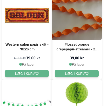
Western salon papir skilt -
Flosset orange
78x26 cm
crepepapir-streamer - 24
meter
39,00 kr
39,00 kr
49,00 kr
På lager
På lager
LÆG I KURV
LÆG I KURV