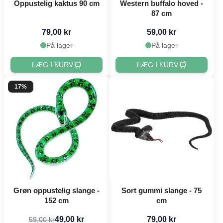
Oppustelig kaktus 90 cm
Western buffalo hoved -
87 cm
79,00 kr
59,00 kr
På lager
På lager
LÆG I KURV
LÆG I KURV
17%
Grøn oppustelig slange -
Sort gummi slange - 75
152 cm
cm
49,00 kr
79,00 kr
59,00 kr