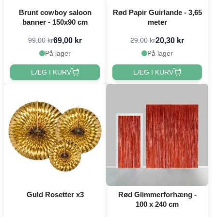
Brunt cowboy saloon
Rød Papir Guirlande - 3,65
banner - 150x90 cm
meter
69,00 kr
20,30 kr
99,00 kr
29,00 kr
På lager
På lager
LÆG I KURV
LÆG I KURV
Guld Rosetter x3
Rød Glimmerforhæng -
100 x 240 cm