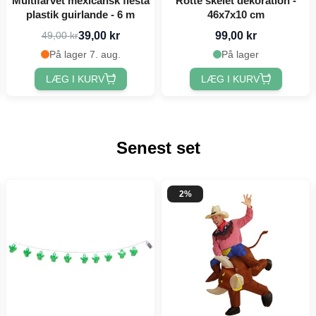
Multifarvet mexicansk fiesta
Rotte skelet dekoration -
plastik guirlande - 6 m
46x7x10 cm
39,00 kr
99,00 kr
49,00 kr
På lager 7. aug.
På lager
LÆG I KURV
LÆG I KURV
Senest set
2%