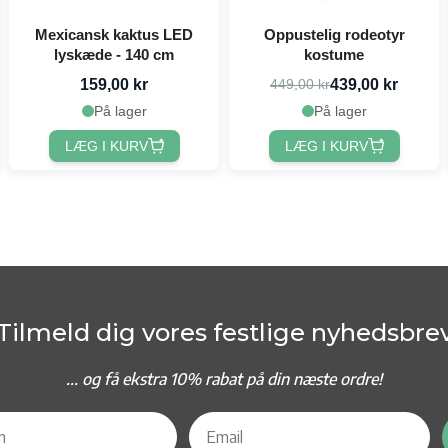
Mexicansk kaktus LED
Oppustelig rodeotyr
lyskæde - 140 cm
kostume
159,00 kr
439,00 kr
449,00 kr
På lager
På lager
LÆG I KURV
LÆG I KURV
Tilmeld dig vores festlige nyhedsbre
... og f
å ekstra 10% rabat på din næste ordre!