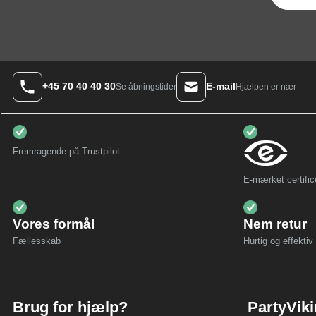
+45 70 40 40 30
E-mail
Hjælpen er nær
Se åbningstider
Fremragende på Trustpilot
E-mærket certific
Vores formål
Nem retur
Fællesskab
Hurtig og effektiv 
Brug for hjælp?
PartyVik