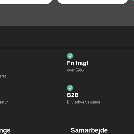
Fri fragt
over 599,-
eret
B2B
retur
Bliv erhvervskunde
ings
Samarbejde