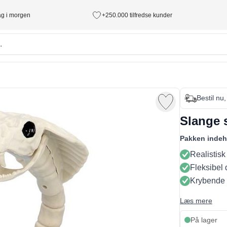
tag i morgen
+250.000 tilfredse kunder
Bestil nu
Slange 
Pakken indeh
Realistisk
Fleksibel 
Krybende
Læs mere
På lager