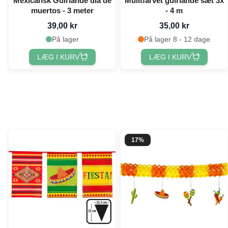
Mexicansk Guirlande dia de
Mulitfarvet guirlande sæt 3x
muertos - 3 meter
- 4 m
39,00 kr
35,00 kr
På lager
På lager 8 - 12 dage
LÆG I KURV
LÆG I KURV
17%