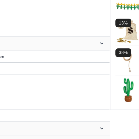
13%
38%
 cm