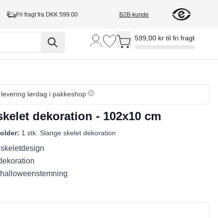
Fri fragt fra DKK 599.00
B2B-kunde
Toggle minicart, Cart is empty
599,00 kr til fri fragt
, levering lørdag i pakkeshop
skelet dekoration - 102x10 cm
older:
1 stk. Slange skelet dekoration
 skeletdesign
dekoration
 halloweenstemning