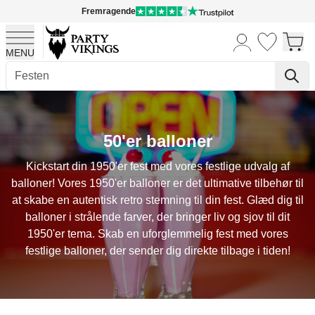
Fremragende
MENU
Skip to Content
50'er balloner
Kickstart din 1950'er fest med vores festlige udvalg af
balloner! Vores 1950'er balloner er det ultimative tilbehør til
at skabe en autentisk retro stemning til din fest. Glæd dig til
balloner i strålende farver, der bringer liv og sjov til dit
1950'er tema. Skab en uforglemmelig fest med vores
festlige balloner, der sender dig direkte tilbage i tiden!