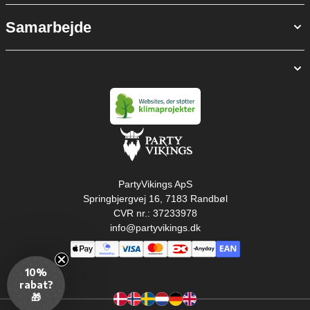
Samarbejde
PartyVikings ApS
Springbjergvej 16, 7183 Randbøl
CVR nr.: 37233978
info@partyvikings.dk
10%
rabat?
🎁