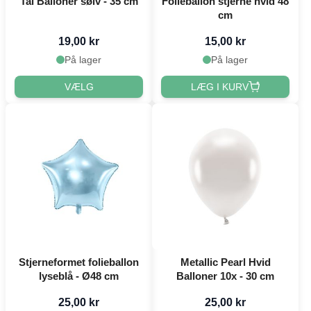
Tal Balloner sølv - 35 cm
Folieballon stjerne hvid 48
cm
19,00 kr
15,00 kr
På lager
På lager
VÆLG
LÆG I KURV
Stjerneformet folieballon
Metallic Pearl Hvid
lyseblå - Ø48 cm
Balloner 10x - 30 cm
25,00 kr
25,00 kr