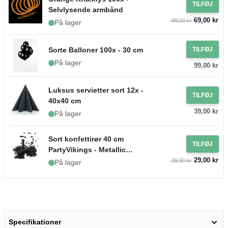
TILFØJ
Selvlysende armbånd
69,00 kr
99,00 kr
På lager
Sorte Balloner 100x - 30 cm
TILFØJ
På lager
99,00 kr
Luksus servietter sort 12x -
TILFØJ
40x40 cm
39,00 kr
På lager
Sort konfettirør 40 cm
TILFØJ
PartyVikings - Metallic
29,00 kr
Rektangulær
39,00 kr
På lager
Specifikationer