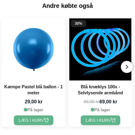
Andre købte også
30%
Kæmpe Pastel blå ballon - 1
Blå knæklys 100x -
meter
Selvlysende armbånd
29,00 kr
69,00 kr
99,00 kr
På lager
På lager
LÆG I KURV
LÆG I KURV