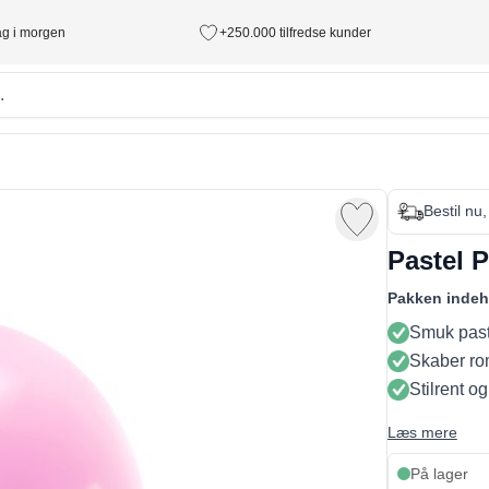
tag i morgen
+250.000 tilfredse kunder
Bestil nu,
Pastel P
Pakken indeh
Smuk past
Skaber ro
Stilrent o
Læs mere
På lager