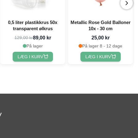
0,5 liter plastikkrus 50x
Metallic Rose Gold Balloner
transparent ølkrus
10x - 30 cm
89,00 kr
25,00 kr
129,00 kr
På lager
På lager 8 - 12 dage
LÆG I KURV
LÆG I KURV
v