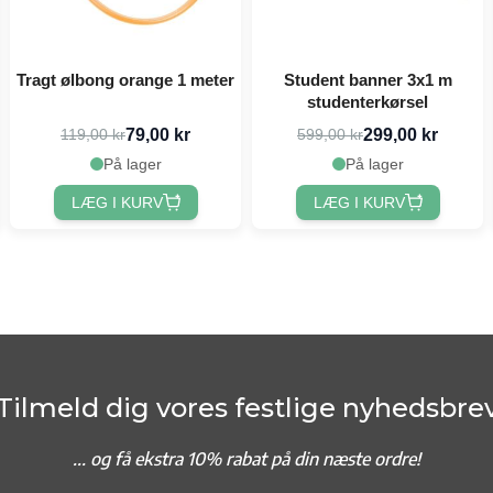
Tragt ølbong orange 1 meter
Student banner 3x1 m
studenterkørsel
79,00 kr
299,00 kr
119,00 kr
599,00 kr
På lager
På lager
LÆG I KURV
LÆG I KURV
Tilmeld dig vores festlige nyhedsbre
... og f
å ekstra 10% rabat på din næste ordre!