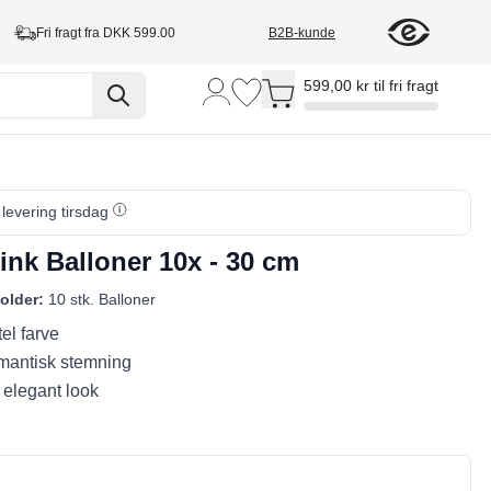
Fri fragt fra DKK 599.00
B2B-kunde
Toggle minicart, Cart is empty
599,00 kr til fri fragt
 levering tirsdag
ink Balloner 10x - 30 cm
older:
10 stk. Balloner
el farve
mantisk stemning
g elegant look