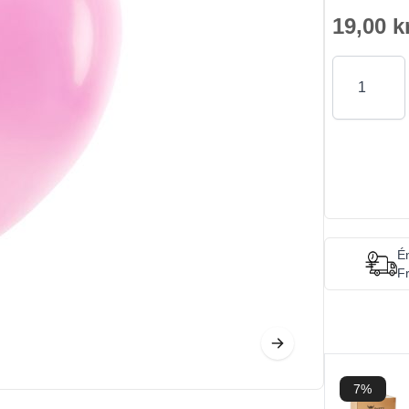
19,00 k
Antal
Én
Fr
7%