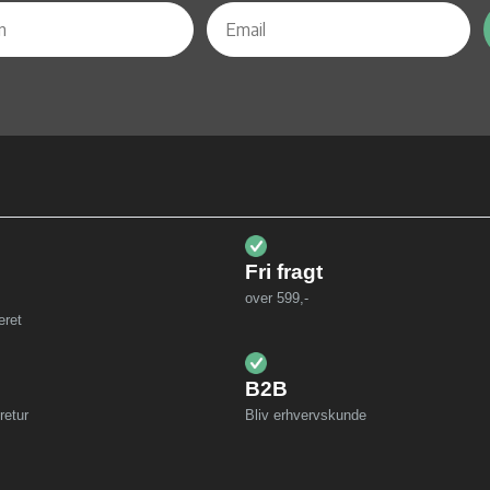
Fri fragt
over 599,-
eret
B2B
retur
Bliv erhvervskunde