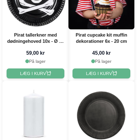
Pirat tallerkner med
Pirat cupcake kit muffin
dødningehoved 10x - Ø 23
dekorationer 6x - 20 cm
cm
59,00 kr
45,00 kr
På lager
På lager
LÆG I KURV
LÆG I KURV