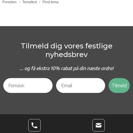
Forsiden
/
Temafest
/
Pirat tema
Tilmeld dig vores festlige
nyhedsbrev
... og f
å ekstra 10% rabat på din næste ordre!
Tilmeld