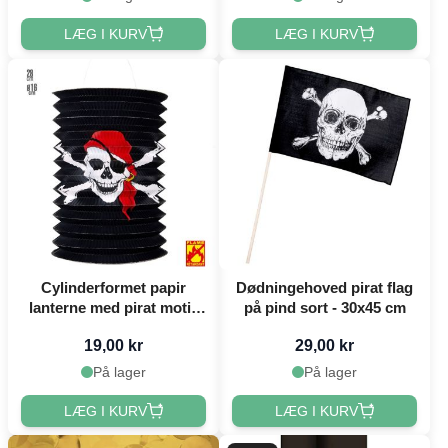
LÆG I KURV
LÆG I KURV
Cylinderformet papir
Dødningehoved pirat flag
lanterne med pirat motiv
på pind sort - 30x45 cm
28 cm
19,00 kr
29,00 kr
På lager
På lager
LÆG I KURV
LÆG I KURV