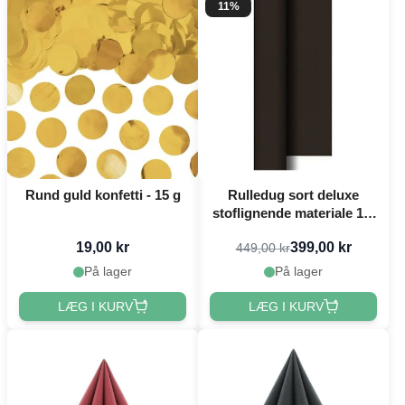
11%
Rund guld konfetti - 15 g
Rulledug sort deluxe
stoflignende materiale 1,2
x 25 meter
19,00 kr
399,00 kr
449,00 kr
På lager
På lager
LÆG I KURV
LÆG I KURV