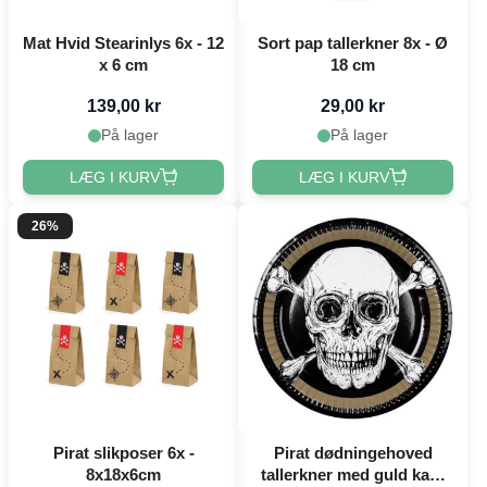
Mat Hvid Stearinlys 6x - 12
Sort pap tallerkner 8x - Ø
x 6 cm
18 cm
139,00 kr
29,00 kr
På lager
På lager
LÆG I KURV
LÆG I KURV
26%
Pirat slikposer 6x -
Pirat dødningehoved
8x18x6cm
tallerkner med guld kant