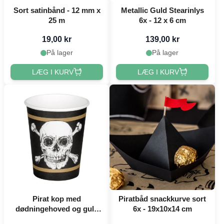
Sort satinbånd - 12 mm x
Metallic Guld Stearinlys
25 m
6x - 12 x 6 cm
19,00 kr
139,00 kr
På lager
På lager
LÆG I KURV
LÆG I KURV
Pirat kop med
Piratbåd snackkurve sort
dødningehoved og guld
6x - 19x10x14 cm
striber 10x - 210 ml