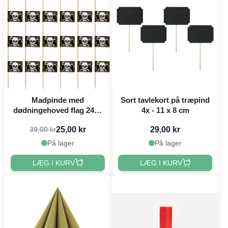
Madpinde med
Sort tavlekort på træpind
dødningehoved flag 24x -
4x - 11 x 8 cm
7 cm
25,00 kr
29,00 kr
39,00 kr
På lager
På lager
LÆG I KURV
LÆG I KURV