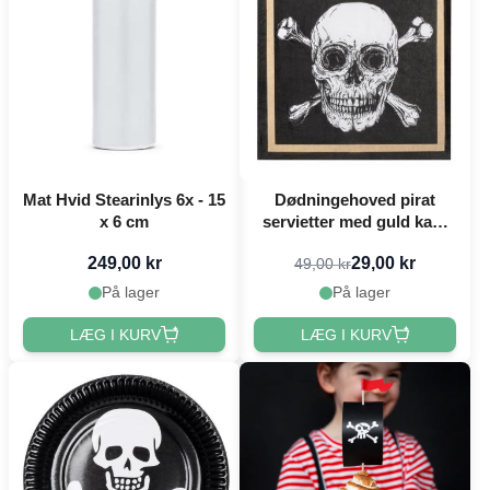
Mat Hvid Stearinlys 6x - 15
Dødningehoved pirat
x 6 cm
servietter med guld kant
20x - 33x33 cm
249,00 kr
29,00 kr
49,00 kr
På lager
På lager
LÆG I KURV
LÆG I KURV