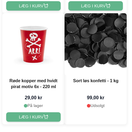
LÆG I KURV
LÆG I KURV
Røde kopper med hvidt
Sort løs konfetti - 1 kg
pirat motiv 6x - 220 ml
29,00 kr
99,00 kr
På lager
Udsolgt
LÆG I KURV