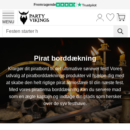
Fremragende
MENU
Skip to Content
Pirat borddækning
Klargør dit piratbord til det ultimative sørøver fest! Vores
udvalg af piratborddæknings produkter vil hjælpe dig med
at skabe den helt rigtige pirat atmosfære til din næste fest.
Med vores pirattema borddækning kan du servere mad
som en ægte kaptajn og indtage din plads som hersker
over de syv festhave.