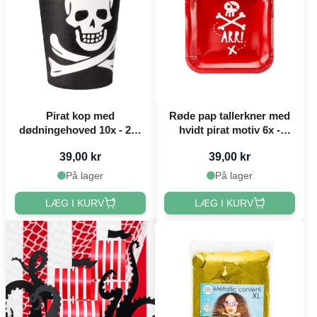
Pirat kop med
Røde pap tallerkner med
dødningehoved 10x - 210
hvidt pirat motiv 6x -
ml
20x20 cm
39,00 kr
39,00 kr
På lager
På lager
LÆG I KURV
LÆG I KURV