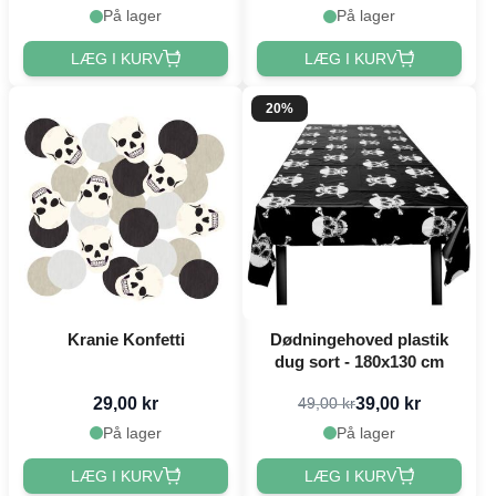
På lager
På lager
LÆG I KURV
LÆG I KURV
20%
Kranie Konfetti
Dødningehoved plastik
dug sort - 180x130 cm
29,00 kr
39,00 kr
49,00 kr
På lager
På lager
LÆG I KURV
LÆG I KURV