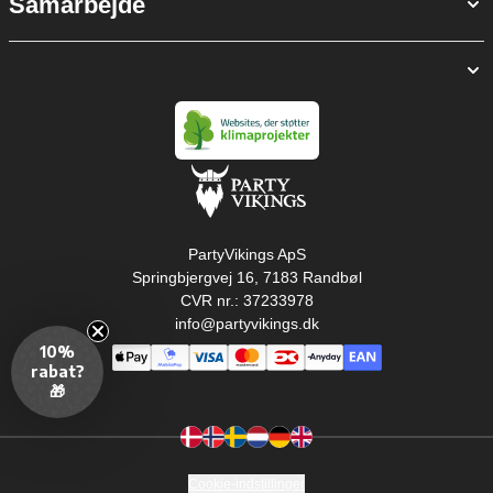
Samarbejde
PartyVikings ApS
Springbjergvej 16, 7183 Randbøl
CVR nr.: 37233978
info@partyvikings.dk
10%
rabat?
🎁
Cookie-indstillinger