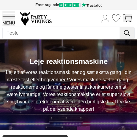
Fremragende
MENU
Skip to Content
Leje reaktionsmaskine
Lej en af vores reaktionsmaskiner og sæt ekstra gang i din
næste fest eller begivenhed! Vores maskine sætter gang i
reaktionerne og får dine gæster til at konkurrere om at
være lynhurtige. Vores reaktionsmaksine er et super sjovt
spil, hvor det gælder om at være den hurtigste til at trykke
på de lysende knapper!