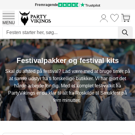
Fremragende
MENU
Skip to Content
Festivalpakker og festival kits
Skal du afsted på festival? Lad være med at bruge timer på
at samle udstyr fra ti forskellige butikker. Vi har gjort det
hårde arbejde for dig. Med et komplet festivalkit fra
PartyVikings er du klar til alt fra Roskilde til Smukfest på
fem minutter.