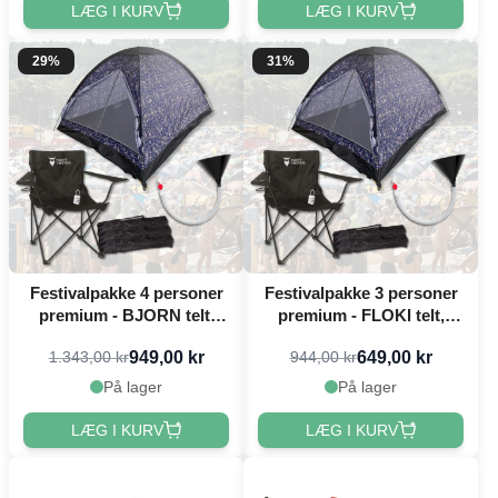
LÆG I KURV
LÆG I KURV
29%
31%
Festivalpakke 4 personer
Festivalpakke 3 personer
premium - BJORN telt,
premium - FLOKI telt,
festivalstol m.m.
festivalstol m.m.
949,00 kr
649,00 kr
1.343,00 kr
944,00 kr
På lager
På lager
LÆG I KURV
LÆG I KURV