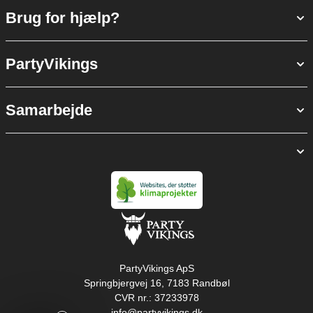
Brug for hjælp?
PartyVikings
Samarbejde
PartyVikings ApS
Springbjergvej 16, 7183 Randbøl
CVR nr.: 37233978
info@partyvikings.dk