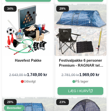
34%
29%
Havefest Pakke
Festivalpakke 6 personer
Premium - RAGNAR telt,
festivalstol m.m.
1.749,00 kr
1.969,00 kr
2.643,00 kr
2.781,00 kr
Udsolgt
På lager
LÆG I KURV
28%
23%
Bestseller