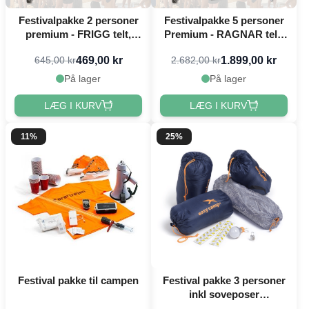
Festivalpakke 2 personer
Festivalpakke 5 personer
premium - FRIGG telt,
Premium - RAGNAR telt,
festivalstol m.m.
festivalstol m.m.
469,00 kr
1.899,00 kr
645,00 kr
2.682,00 kr
På lager
På lager
LÆG I KURV
LÆG I KURV
11%
25%
Festival pakke til campen
Festival pakke 3 personer
inkl soveposer
PartyVikings