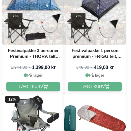
Festivalpakke 3 personer
Festivalpakke 1 person
Premium - THORA telt,
premium - FRIGG telt,
festivalstol m.m.
festivalstol m.m.
1.399,00 kr
419,00 kr
1.944,00 kr
546,00 kr
På lager
På lager
LÆG I KURV
LÆG I KURV
12%