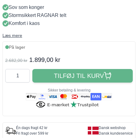
Sov som konger
Stormsikkert RAGNAR telt
Komfort i kaos
Læs mere
På lager
Final product price
1.899,00 kr
2.682,00 kr
Antal
TILFØJ TIL KURV
Sikker betaling & levering
Én dags fragt 42 kr
Dansk webshop
Fri fragt over 599 kr
Dansk kundeservice