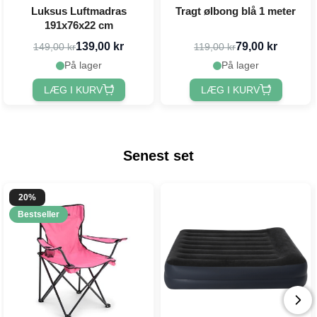
Luksus Luftmadras
Tragt ølbong blå 1 meter
191x76x22 cm
139,00 kr
79,00 kr
149,00 kr
119,00 kr
På lager
På lager
LÆG I KURV
LÆG I KURV
Senest set
20%
Bestseller