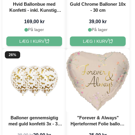
Hvid Ballonbue med
Guld Chrome Balloner 10x
Konfetti - inkl. Kunstige
- 30 cm
Blade 52 dele
169,00 kr
39,00 kr
På lager
På lager
LÆG I KURV
LÆG I KURV
26%
Balloner gennemsigtig
"Forever & Always"
med guld konfetti 3x - 30
Hjerteformet Folie ballon -
cm
45 cm