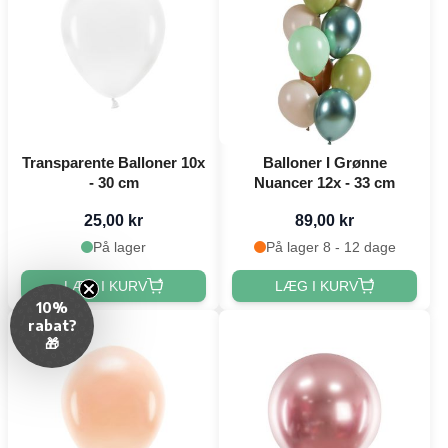
Transparente Balloner 10x
Balloner I Grønne
- 30 cm
Nuancer 12x - 33 cm
25,00 kr
89,00 kr
På lager
På lager 8 - 12 dage
LÆG I KURV
LÆG I KURV
10%
rabat?
🎁