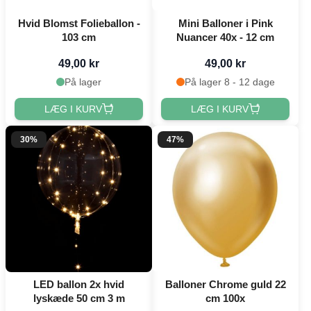
Hvid Blomst Folieballon -
Mini Balloner i Pink
103 cm
Nuancer 40x - 12 cm
49,00 kr
49,00 kr
På lager
På lager 8 - 12 dage
LÆG I KURV
LÆG I KURV
30%
47%
LED ballon 2x hvid
Balloner Chrome guld 22
lyskæde 50 cm 3 m
cm 100x