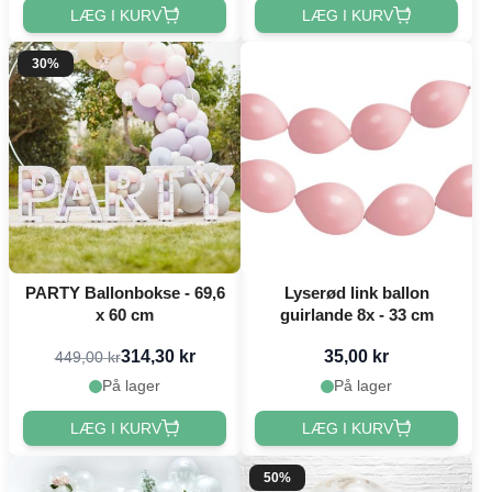
LÆG I KURV
LÆG I KURV
30%
PARTY Ballonbokse - 69,6
Lyserød link ballon
x 60 cm
guirlande 8x - 33 cm
314,30 kr
35,00 kr
449,00 kr
På lager
På lager
LÆG I KURV
LÆG I KURV
50%