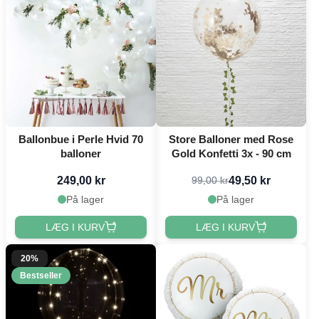
Ballonbue i Perle Hvid 70
Store Balloner med Rose
balloner
Gold Konfetti 3x - 90 cm
249,00 kr
49,50 kr
99,00 kr
På lager
På lager
LÆG I KURV
LÆG I KURV
20%
Bestseller