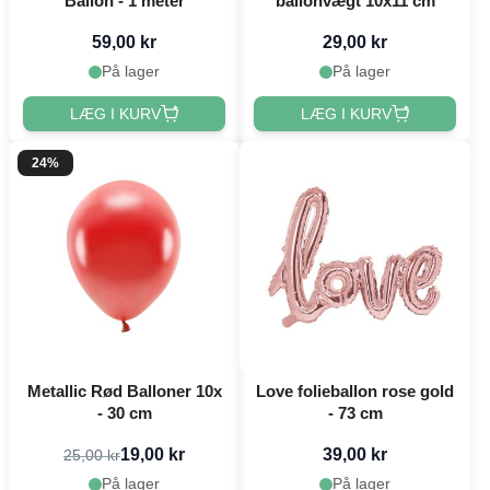
Ballon - 1 meter
ballonvægt 10x11 cm
59,00 kr
29,00 kr
På lager
På lager
LÆG I KURV
LÆG I KURV
24%
Metallic Rød Balloner 10x
Love folieballon rose gold
- 30 cm
- 73 cm
19,00 kr
39,00 kr
25,00 kr
På lager
På lager