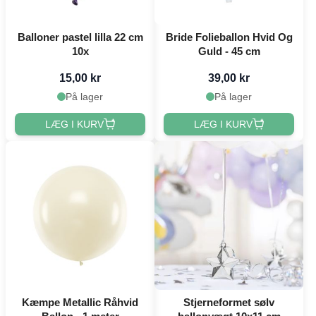
Balloner pastel lilla 22 cm
Bride Folieballon Hvid Og
10x
Guld - 45 cm
15,00 kr
39,00 kr
På lager
På lager
LÆG I KURV
LÆG I KURV
Kæmpe Metallic Råhvid
Stjerneformet sølv