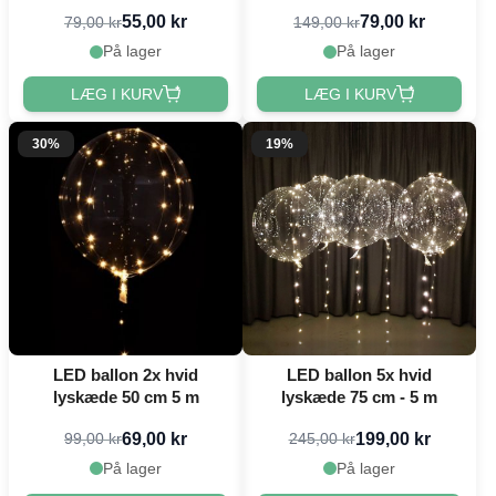
55,00 kr
79,00 kr
79,00 kr
149,00 kr
På lager
På lager
LÆG I KURV
LÆG I KURV
30%
19%
LED ballon 2x hvid
LED ballon 5x hvid
lyskæde 50 cm 5 m
lyskæde 75 cm - 5 m
69,00 kr
199,00 kr
99,00 kr
245,00 kr
På lager
På lager