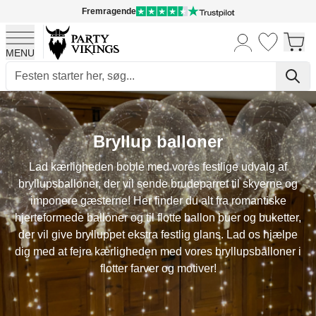
Fremragende
MENU
Skip to Content
Bryllup balloner
Lad kærligheden boble med vores festlige udvalg af
bryllupsballoner, der vil sende brudeparret til skyerne og
imponere gæsterne! Her finder du alt fra romantiske
hjerteformede balloner og til flotte ballon buer og buketter,
der vil give brylluppet ekstra festlig glans. Lad os hjælpe
dig med at fejre kærligheden med vores bryllupsballoner i
flotter farver og motiver!