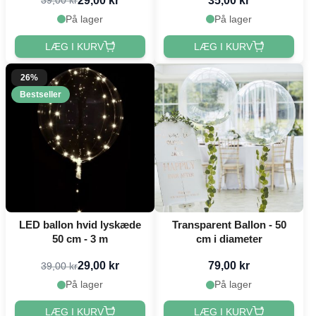
29,00 kr
35,00 kr
39,00 kr
På lager
På lager
LÆG I KURV
LÆG I KURV
26%
Bestseller
LED ballon hvid lyskæde
Transparent Ballon - 50
50 cm - 3 m
cm i diameter
29,00 kr
79,00 kr
39,00 kr
På lager
På lager
LÆG I KURV
LÆG I KURV