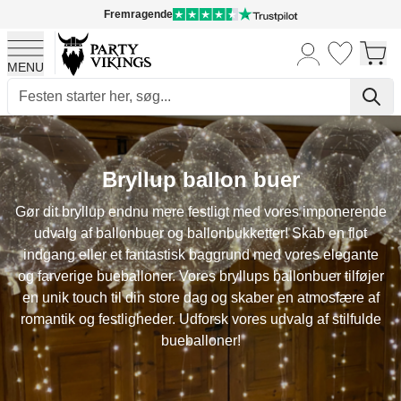
Fremragende
MENU
Skip to Content
Bryllup ballon buer
Gør dit bryllup endnu mere festligt med vores imponerende
udvalg af ballonbuer og ballonbukketter! Skab en flot
indgang eller et fantastisk baggrund med vores elegante
og farverige bueballoner. Vores bryllups ballonbuer tilføjer
en unik touch til din store dag og skaber en atmosfære af
romantik og festligheder. Udforsk vores udvalg af stilfulde
bueballoner!