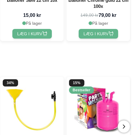
Balloner Sølv 22 cm 10x
Balloner Chrome guld 22 cm
100x
15,00 kr
79,00 kr
149,00 kr
På lager
På lager
LÆG I KURV
LÆG I KURV
34%
15%
Bestseller