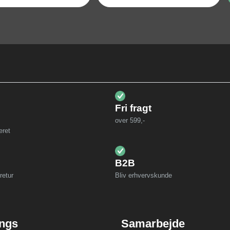
Fri fragt
over 599,-
eret
B2B
retur
Bliv erhvervskunde
ings
Samarbejde