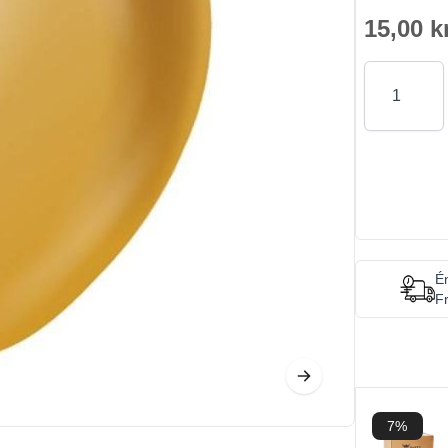
15,00 k
Antal
Én
Fr
7%