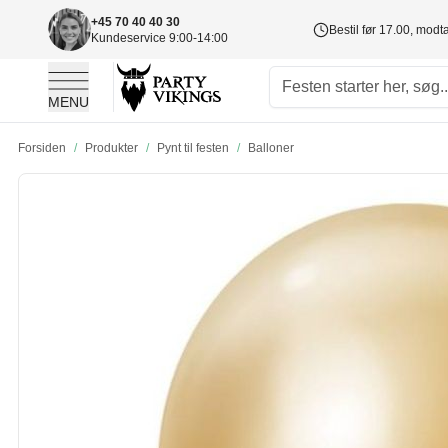
+45 70 40 40 30
Bestil før 17.00, mod
Kundeservice 9:00-14:00
MENU
Skip to Content
Forsiden
/
Produkter
/
Pynt til festen
/
Balloner