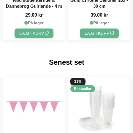
Rød studenterhue &
Guld Chrome Balloner 10x -
Dannebrog Guirlande - 4 m
30 cm
29,00 kr
39,00 kr
På lager
På lager
LÆG I KURV
LÆG I KURV
Senest set
31%
Bestseller