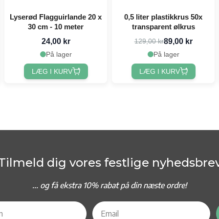
Lyserød Flagguirlande 20 x
0,5 liter plastikkrus 50x
30 cm - 10 meter
transparent ølkrus
24,00 kr
89,00 kr
129,00 kr
På lager
På lager
LÆG I KURV
LÆG I KURV
Tilmeld dig vores festlige nyhedsbre
... og f
å ekstra 10% rabat på din næste ordre!