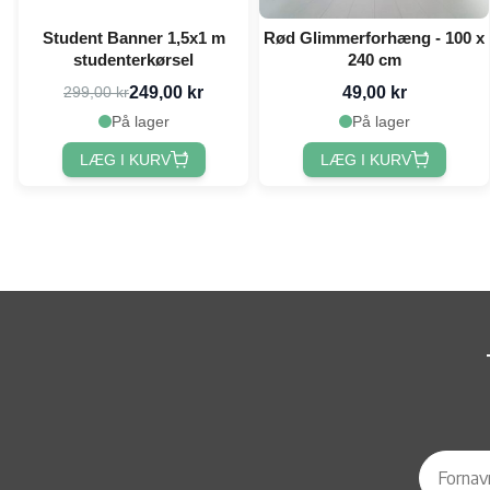
Student Banner 1,5x1 m
Rød Glimmerforhæng - 100 x
studenterkørsel
240 cm
249,00 kr
49,00 kr
299,00 kr
På lager
På lager
LÆG I KURV
LÆG I KURV