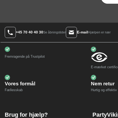
+45 70 40 40 30
E-mail
Hjælpen er nær
Se åbningstider
Fremragende på Trustpilot
E-mærket certific
Vores formål
Nem retur
Fællesskab
Hurtig og effektiv 
Brug for hjælp?
PartyVik