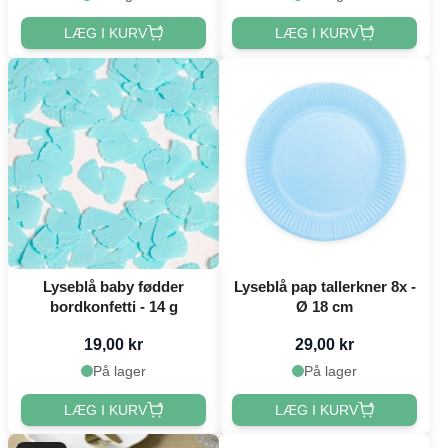
LÆG I KURV
LÆG I KURV
Lyseblå baby fødder
Lyseblå pap tallerkner 8x -
bordkonfetti - 14 g
Ø 18 cm
19,00 kr
29,00 kr
På lager
På lager
LÆG I KURV
LÆG I KURV