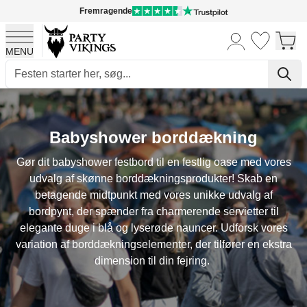
Fremragende
MENU
Skip to Content
Babyshower borddækning
Gør dit babyshower festbord til en festlig oase med vores
udvalg af skønne borddækningsprodukter! Skab en
betagende midtpunkt med vores unikke udvalg af
bordpynt, der spænder fra charmerende servietter til
elegante duge i blå og lyserøde nauncer. Udforsk vores
variation af borddækningselementer, der tilfører en ekstra
dimension til din fejring.