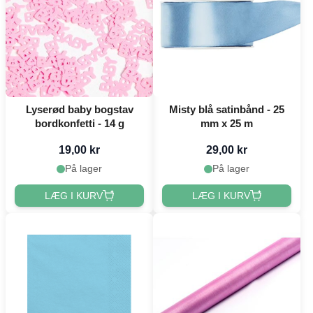
Lyserød baby bogstav
Misty blå satinbånd - 25
bordkonfetti - 14 g
mm x 25 m
19,00 kr
29,00 kr
På lager
På lager
LÆG I KURV
LÆG I KURV