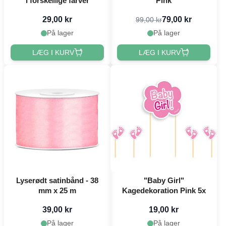
i forskellige farver
Pink
29,00 kr
79,00 kr
99,00 kr
På lager
På lager
LÆG I KURV
LÆG I KURV
Lyserødt satinbånd - 38
"Baby Girl"
mm x 25 m
Kagedekoration Pink 5x
39,00 kr
19,00 kr
På lager
På lager