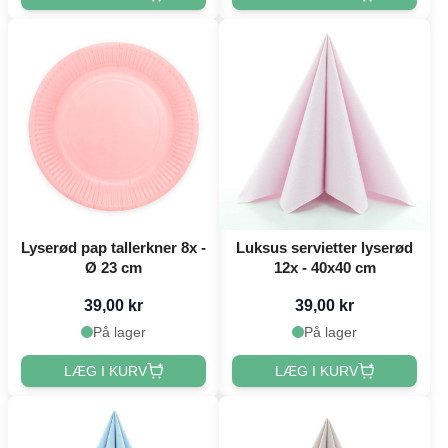
Lyserød pap tallerkner 8x -
Luksus servietter lyserød
Ø 23 cm
12x - 40x40 cm
39,00 kr
39,00 kr
På lager
På lager
LÆG I KURV
LÆG I KURV