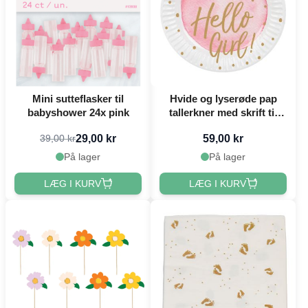
Mini sutteflasker til
Hvide og lyserøde pap
babyshower 24x pink
tallerkner med skrift til
pige 10x - Ø 23 cm
29,00 kr
59,00 kr
39,00 kr
På lager
På lager
LÆG I KURV
LÆG I KURV