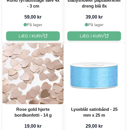
Rund fyrfadsstage sølv 4x
Babyshower paptallerkner
- 3 cm
dreng blå 8x
59,00 kr
39,00 kr
På lager
På lager
LÆG I KURV
LÆG I KURV
Rose gold hjerte
Lyseblåt satinbånd - 25
bordkonfetti - 14 g
mm x 25 m
19,00 kr
29,00 kr