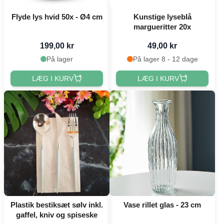
Flyde lys hvid 50x - Ø4 cm
Kunstige lyseblå
margueritter 20x
199,00 kr
49,00 kr
På lager
På lager 8 - 12 dage
LÆG I KURV
LÆG I KURV
Plastik bestiksæt sølv inkl.
Vase rillet glas - 23 cm
gaffel, kniv og spiseske