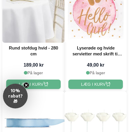
Rund stofdug hvid - 280
Lyserøde og hvide
cm
servietter med skrift til
pige 20x - 33x33 cm
189,00 kr
49,00 kr
På lager
På lager
LÆG I KURV
LÆG I KURV
10%
rabat?
🎁