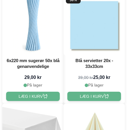
36%
6x220 mm sugerør 50x blå
Blå servietter 20x -
genanvendelige
33x33cm
29,00 kr
25,00 kr
39,00 kr
På lager
På lager
LÆG I KURV
LÆG I KURV