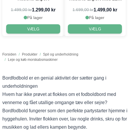
lys
1.299,00 kr
1.499,00 kr
1.499,00 kr
1.699,00 kr
På lager
På lager
VÆLG
VÆLG
Forsiden
/
Produkter
/
Spil og underholdning
/
Leje og køb morskabsmaskiner
Bordfodbold er en genial aktivitet der sætter gang i
underholdningen
Hvem har ikke prøvet at flokkes om et fodboldbord med
vennerne og fået utallige omgange tæv eller sejre?
Bordfodbold fungerer som den perfekte partystarter hjemme i
hyggehulen. Inviter flokken over, lav nogle drinks, skru op for
musikken og lad ellers kampen begynde.