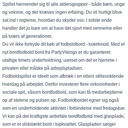
Spillet henvender sig til alle aldersgrupper - både børn, unge
og voksne, og der kræves ingen erfaring. Du vil hurtigt blive
sat ind i reglerne, hvordan du skyder osv. I sidste ende
handler det jo bare om at have det sjovt med vennerne eller
på tværs af generationer.
Du vil ikke fortryde dit køb af fodboldbord - tværtimod. Med et
nyt bordfodbold bord fra PartyVikings er du garanteret
utallige timers underholdning, uanset om det er hjemme i
privaten eller måske på arbejdspladsen.
Fodboldspillet er ideelt som afbræk i en ellers stillesiddende
hverdag på arbejdet. Derfor investerer flere virksomheder i
sociale spil, såsom bordfodbold, som kan få medarbejderne
op af stolene og pulsen op. Fodboldbordet egner sig også
som en underholdende aktivitet i forbindelse med fredagsbar.
Vi kan på det kraftigste anbefale
bordfodbold med glasplade
,
som er et slidstærkt bord i topkvalitet. Glaspladen sørger