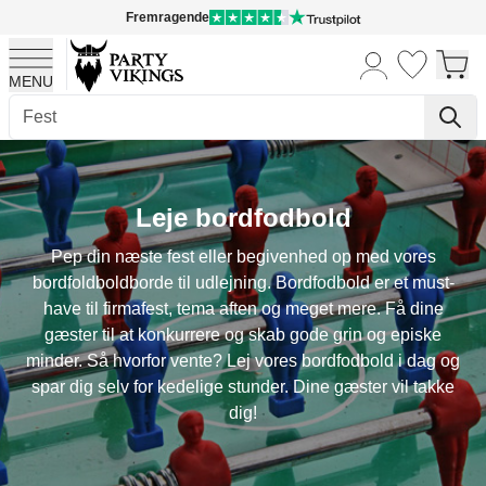
Fremragende
MENU
Skip to Content
Leje bordfodbold
Pep din næste fest eller begivenhed op med vores
bordfoldboldborde til udlejning. Bordfodbold er et must-
have til firmafest, tema aften og meget mere. Få dine
gæster til at konkurrere og skab gode grin og episke
minder. Så hvorfor vente? Lej vores bordfodbold i dag og
spar dig selv for kedelige stunder. Dine gæster vil takke
dig!