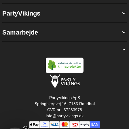
PartyVikings
Samarbejde
PartyVikings ApS
Springbjergvej 16, 7183 Randbøl
CVR nr.: 37233978
info@partyvikings.dk