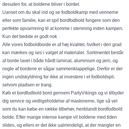
desuden for, at boldene bliver i bordet.
Uanset om du skal ind og se fodboldkamp med vennerne
eller som familie, kan et spil bordfodbold fungere som den
perfekte opvarmning til at komme i stemning inden kampen.
Kun det bedste er godt nok
Alle vores fodboldborde er af høj kvalitet, hvilket i den grad
kan mærkes og ses i valget af materialer. Sortimentet består
af borde lavet i både hårdt laminat, aluminium og jern, og
nogle af bordene er sågar sammenklappelige. Derfor er der
ingen undskyldning for ikke at investere i et fodboldspil,
selvom pladsen er trang.
Køb et bordfodbold bord gennem PartyVikings og vi tilbyder
dig service og vedligeholdelse af maskinerne, lige så vel
som du kan købe en række tilbehør, heriblandt
bordfodbold
bolde
. Efter mange intense kampe vil boldene med tiden
slides, og ellers er det ikke ualmindeligt, at der mangler en