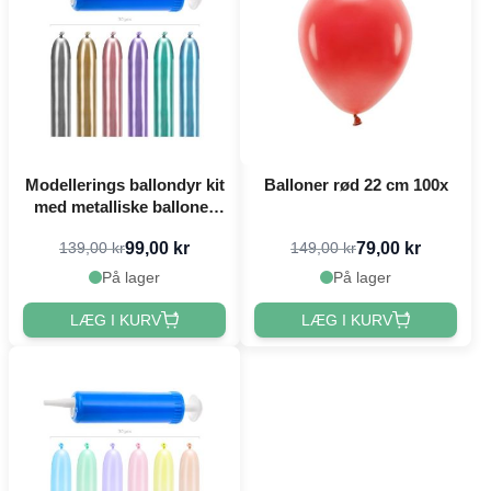
Modellerings ballondyr kit
Balloner rød 22 cm 100x
med metalliske balloner
og pumpe 30 dele - 130 cm
99,00 kr
79,00 kr
139,00 kr
149,00 kr
På lager
På lager
LÆG I KURV
LÆG I KURV