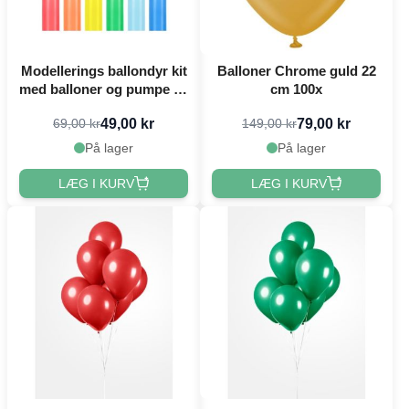
Modellerings ballondyr kit
Balloner Chrome guld 22
med balloner og pumpe 30
cm 100x
dele - 130 cm
49,00 kr
79,00 kr
69,00 kr
149,00 kr
På lager
På lager
LÆG I KURV
LÆG I KURV