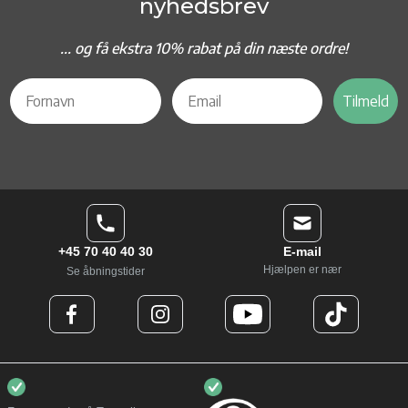
nyhedsbrev
... og f
å ekstra 10% rabat på din næste ordre!
Tilmeld
+45 70 40 40 30
E-mail
Hjælpen er nær
Se åbningstider