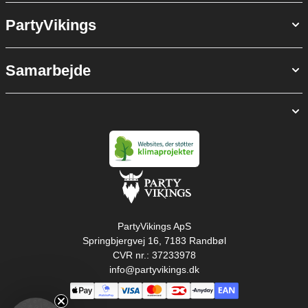
PartyVikings
Samarbejde
PartyVikings ApS
Springbjergvej 16, 7183 Randbøl
CVR nr.: 37233978
info@partyvikings.dk