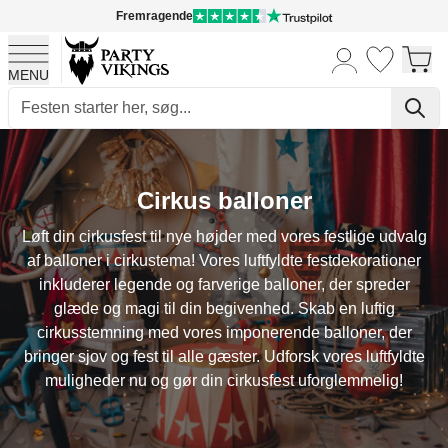
Fremragende
MENU
Skip to Content
Cirkus balloner
Løft din cirkusfest til nye højder med vores festlige udvalg
af balloner i cirkustema! Vores luftfyldte festdekorationer
inkluderer legende og farverige balloner, der spreder
glæde og magi til din begivenhed. Skab en luftig
cirkusstemning med vores imponerende balloner, der
bringer sjov og fest til alle gæster. Udforsk vores luftfyldte
muligheder nu og gør din cirkusfest uforglemmelig!