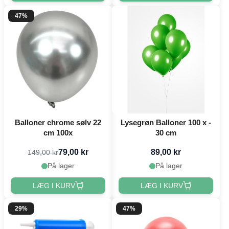
47%
Balloner chrome sølv 22
Lysegrøn Balloner 100 x -
cm 100x
30 cm
79,00 kr
89,00 kr
149,00 kr
På lager
På lager
LÆG I KURV
LÆG I KURV
29%
47%