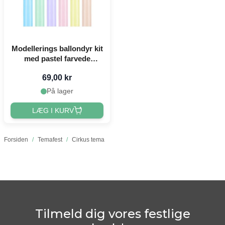
Modellerings ballondyr kit
med pastel farvede
balloner og pumpe 30 dele
69,00 kr
- 130 cm
På lager
LÆG I KURV
Forsiden
/
Temafest
/
Cirkus tema
Tilmeld dig vores festlige