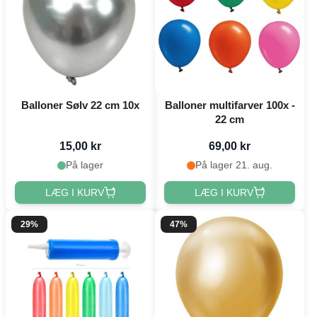
Balloner Sølv 22 cm 10x
Balloner multifarver 100x -
22 cm
15,00 kr
69,00 kr
På lager
På lager 21. aug.
LÆG I KURV
LÆG I KURV
29%
47%