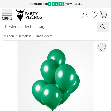
Fremragende
MENU
Skip to Content
Forsiden
/
Temafest
/
Trafiklys fest