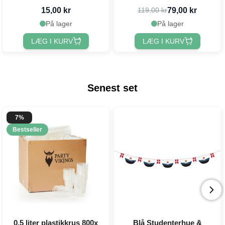
15,00 kr
79,00 kr
119,00 kr
På lager
På lager
LÆG I KURV
LÆG I KURV
Senest set
7%
Bestseller
0,5 liter plastikkrus 800x
Blå Studenterhue &