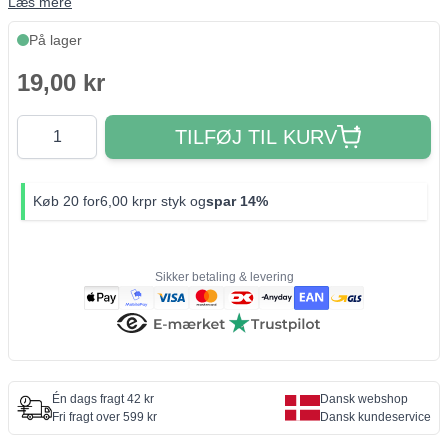
Læs mere
På lager
19,00 kr
Antal
TILFØJ TIL KURV
Køb 20 for
6,00 kr
pr styk og
spar
14%
Sikker betaling & levering
Én dags fragt 42 kr
Dansk webshop
Fri fragt over 599 kr
Dansk kundeservice