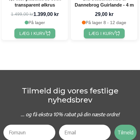
transparent ølkrus
Dannebrog Guirlande - 4 m
1.399,00 kr
29,00 kr
1.499,00 kr
På lager
På lager 8 - 12 dage
LÆG I KURV
LÆG I KURV
Tilmeld dig vores festlige
nyhedsbrev
... og f
å ekstra 10% rabat på din næste ordre!
Tilmeld