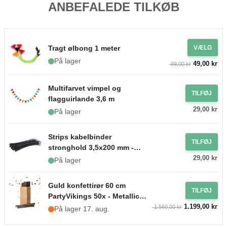
ANBEFALEDE TILKØB
Tragt ølbong 1 meter
VÆLG
På lager
49,00 kr
99,00 kr
Multifarvet vimpel og
TILFØJ
flagguirlande 3,6 m
29,00 kr
På lager
Strips kabelbinder
TILFØJ
stronghold 3,5x200 mm -
29,00 kr
100x
På lager
Guld konfettirør 60 cm
TILFØJ
PartyVikings 50x - Metallic
1.199,00 kr
Rektangulær
1.560,00 kr
På lager 17. aug.