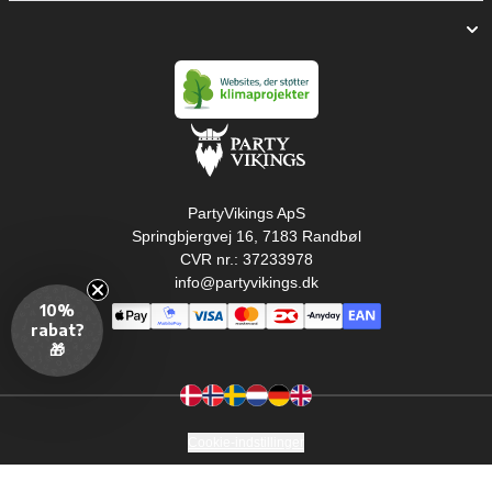
PartyVikings ApS
Springbjergvej 16, 7183 Randbøl
CVR nr.: 37233978
info@partyvikings.dk
10%
rabat?
🎁
Cookie-indstillinger
Copyright © PartyVikings ApS