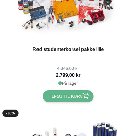
The price depends on the options chosen on the product page
Rød studenterkørsel pakke lille
4.346,00 kr
2.799,00 kr
På lager
TILFØJ TIL KURV
-36%