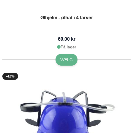
Ølhjelm - ølhat i 4 farver
69,00 kr
På lager
VÆLG
-42%