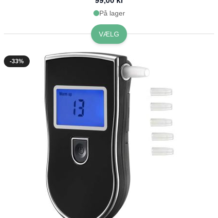
99,00 kr
På lager
VÆLG
-33%