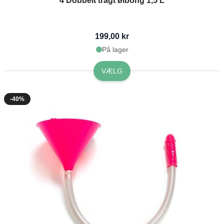
4 Dobbelt tragt ølbong 1,5 L
199,00 kr
På lager
VÆLG
-40%