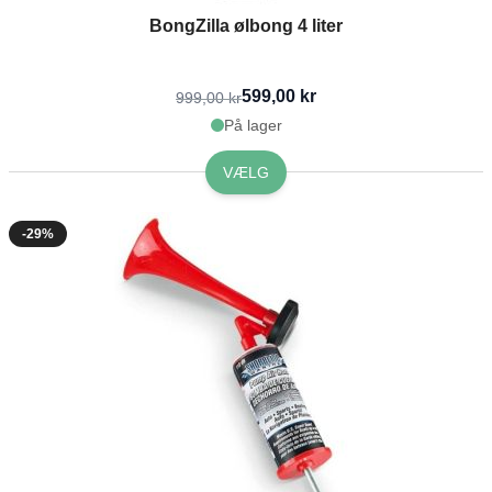
BongZilla ølbong 4 liter
599,00 kr
999,00 kr
På lager
VÆLG
-29%