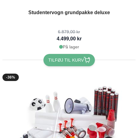
The price depends on the options chosen on the product page
Studentervogn grundpakke deluxe
6.879,00 kr
4.499,00 kr
På lager
TILFØJ TIL KURV
-36%