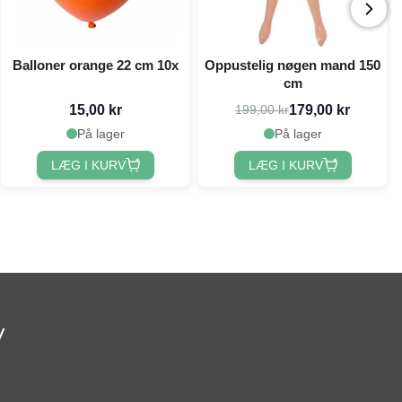
Balloner orange 22 cm 10x
Oppustelig nøgen mand 150
cm
15,00 kr
179,00 kr
199,00 kr
På lager
På lager
LÆG I KURV
LÆG I KURV
v