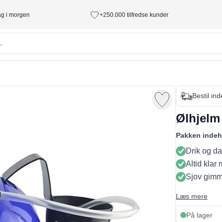
tag i morgen
+250.000 tilfredse kunder
Bestil in
Ølhjelm 
Pakken indeh
Drik og da
Altid klar
Sjov gimm
Læs mere
På lager