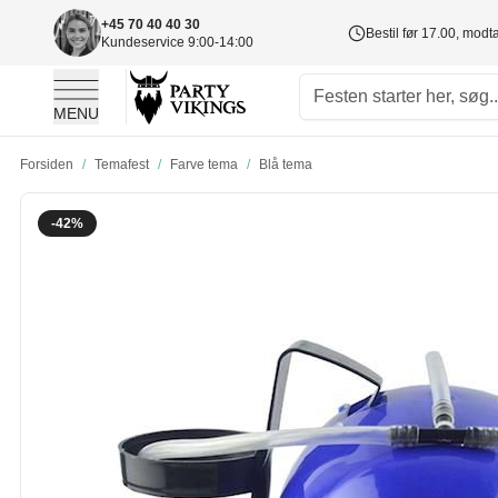
+45 70 40 40 30
Bestil før 17.00, mod
Kundeservice 9:00-14:00
MENU
Skip to Content
Forsiden
/
Temafest
/
Farve tema
/
Blå tema
-42%