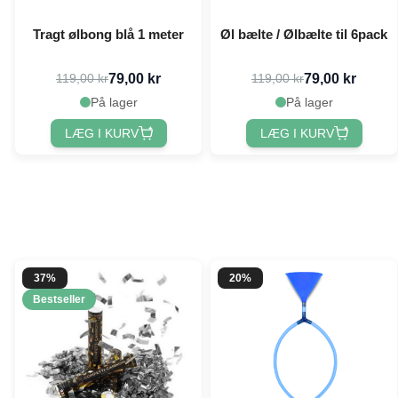
Tragt ølbong blå 1 meter
Øl bælte / Ølbælte til 6pack
79,00 kr
79,00 kr
119,00 kr
119,00 kr
På lager
På lager
LÆG I KURV
LÆG I KURV
37%
20%
Bestseller