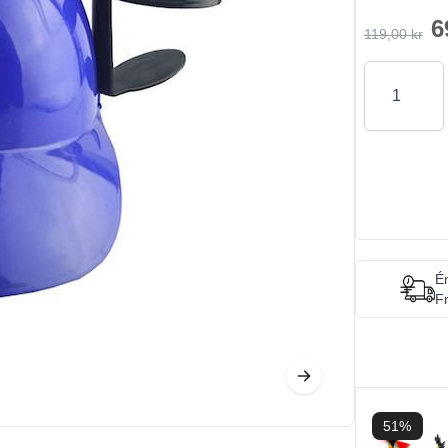
6
119,00 kr
Antal
Én
Fr
51%