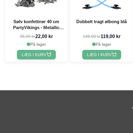
Sølv konfettirør 40 cm
Dobbelt tragt ølbong blå
PartyVikings - Metallic
Rektangulær
22,00 kr
119,00 kr
35,00 kr
149,00 kr
På lager
På lager
LÆG I KURV
LÆG I KURV