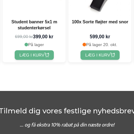
Student banner 5x1 m
100x Sorte fløjter med snor
studenterkørsel
399,00 kr
599,00 kr
699,00 kr
På lager
På lager 20. okt.
LÆG I KURV
LÆG I KURV
Tilmeld dig vores festlige nyhedsbre
... og f
å ekstra 10% rabat på din næste ordre!