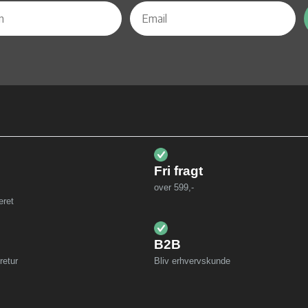
Fri fragt
over 599,-
eret
B2B
retur
Bliv erhvervskunde