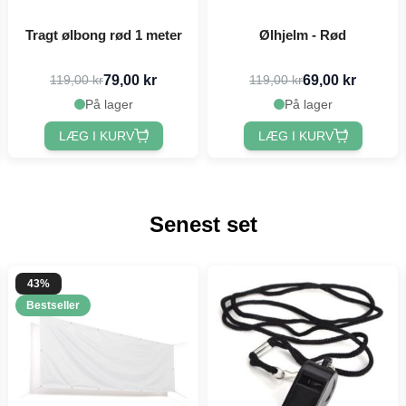
Tragt ølbong rød 1 meter
Ølhjelm - Rød
79,00 kr
69,00 kr
119,00 kr
119,00 kr
På lager
På lager
LÆG I KURV
LÆG I KURV
Senest set
43%
Bestseller