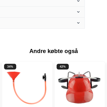
Andre købte også
34%
42%