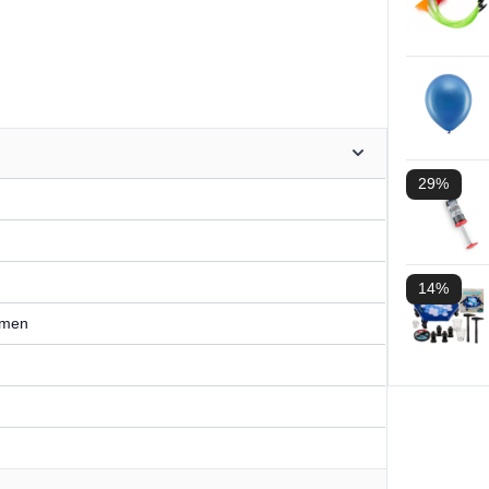
29%
14%
lmen