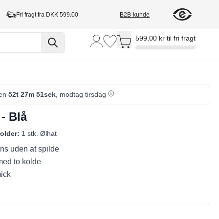
Fri fragt fra DKK 599.00
B2B-kunde
Toggle minicart, Cart is empty
599,00 kr til fri fragt
den
52t 27m 50sek
, modtag tirsdag
- Blå
older:
1 stk. Ølhat
ns uden at spilde
 med to kolde
ick