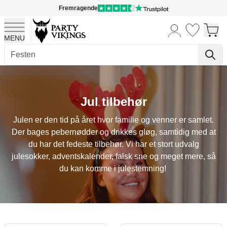
Fremragende
MENU
Skip to Content
Jul tilbehør
Julen er den tid på året hvor familie og venner er samlet.
Der bages pebernødder og drikkes gløg, samtidig med at
du har det fedeste tilbehør. Vi har et stort udvalg
julesokker, adventskalender, falsk sne og meget mere, så
du kan komme i julestemning!