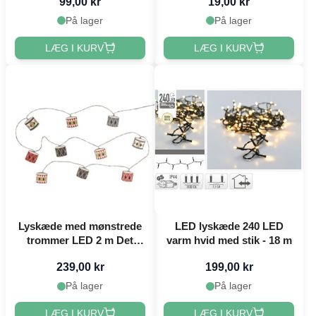
99,00 kr
19,00 kr
Det Gamle Apotek
På lager
På lager
LÆG I KURV
LÆG I KURV
Lyskæde med mønstrede
LED lyskæde 240 LED
trommer LED 2 m Det
varm hvid med stik - 18 m
Gamle Apotek
239,00 kr
199,00 kr
På lager
På lager
LÆG I KURV
LÆG I KURV