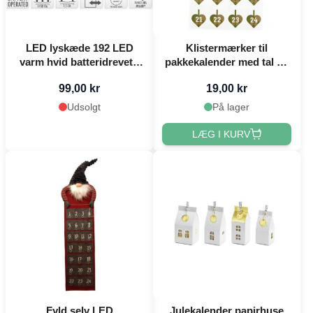
LED lyskæde 192 LED
Klistermærker til
varm hvid batteridrevet -
pakkekalender med tal og
14,5 m
flettede julehjerter grøn
99,00 kr
19,00 kr
24x Det Gamle Apotek
Udsolgt
På lager
LÆG I KURV
Fyld selv LED
Julekalender papirhuse