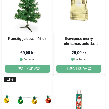
Kunstig juletræ - 45 cm
Gavepose merry
christmas guld 3x
18,5x28,5x8 cm
69,00 kr
29,00 kr
På lager
På lager
LÆG I KURV
LÆG I KURV
13%