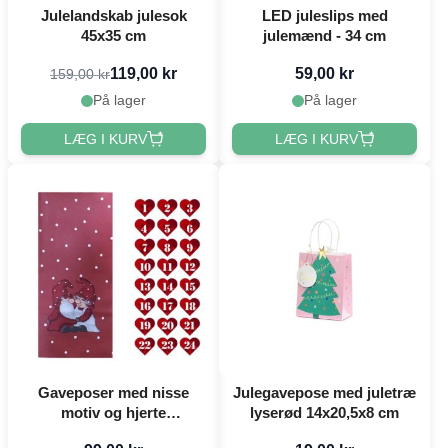
Julelandskab julesok
LED juleslips med
45x35 cm
julemænd - 34 cm
119,00 kr
59,00 kr
159,00 kr
På lager
På lager
LÆG I KURV
LÆG I KURV
Gaveposer med nisse
Julegavepose med juletræ
motiv og hjerte
lyserød 14x20,5x8 cm
klistermærker rød jul 24x