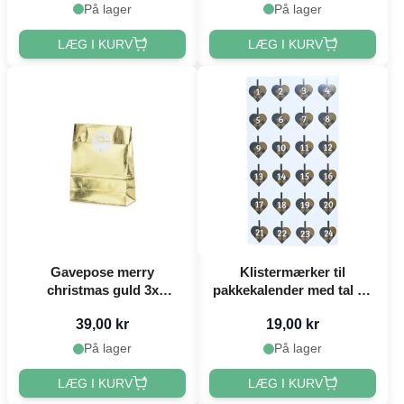
På lager
På lager
LÆG I KURV
LÆG I KURV
Gavepose merry
Klistermærker til
christmas guld 3x
pakkekalender med tal og
25x38x11cm
flettede julehjerter blå 24x
39,00 kr
19,00 kr
Det Gamle Apotek
På lager
På lager
LÆG I KURV
LÆG I KURV