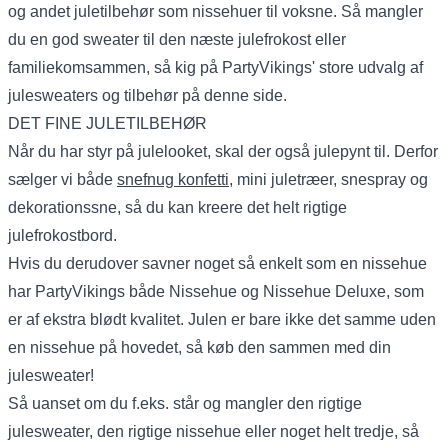
og andet juletilbehør som nissehuer til voksne. Så mangler
du en god sweater til den næste julefrokost eller
familiekomsammen, så kig på PartyVikings' store udvalg af
julesweaters og tilbehør på denne side.
DET FINE JULETILBEHØR
Når du har styr på julelooket, skal der også julepynt til. Derfor
sælger vi både
snefnug konfetti
, mini juletræer, snespray og
dekorationssne, så du kan kreere det helt rigtige
julefrokostbord.
Hvis du derudover savner noget så enkelt som en nissehue
har PartyVikings både Nissehue og Nissehue Deluxe, som
er af ekstra blødt kvalitet. Julen er bare ikke det samme uden
en nissehue på hovedet, så køb den sammen med din
julesweater!
Så uanset om du f.eks. står og mangler den rigtige
julesweater, den rigtige nissehue eller noget helt tredje, så