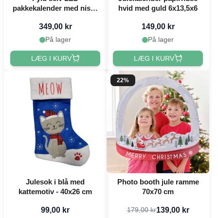
pakkekalender med nisse
hvid med guld 6x13,5x6
på toppen jul Det Gamle
349,00 kr
149,00 kr
Apotek
På lager
På lager
LÆG I KURV
LÆG I KURV
22%
Julesok i blå med
Photo booth jule ramme
kattemotiv - 40x26 cm
70x70 cm
99,00 kr
139,00 kr
179,00 kr