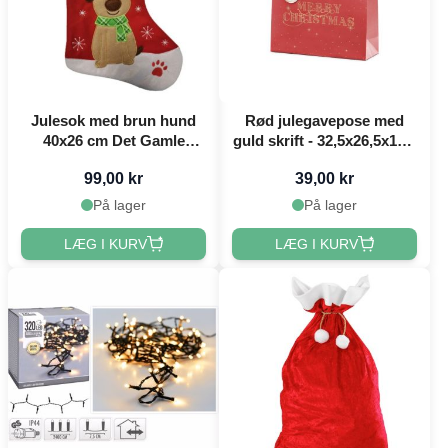
Julesok med brun hund
Rød julegavepose med
40x26 cm Det Gamle
guld skrift - 32,5x26,5x11,5
Apotek
cm
99,00 kr
39,00 kr
På lager
På lager
LÆG I KURV
LÆG I KURV