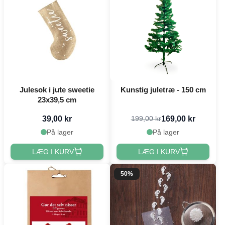
Julesok i jute sweetie
Kunstig juletræ - 150 cm
23x39,5 cm
39,00 kr
169,00 kr
199,00 kr
På lager
På lager
LÆG I KURV
LÆG I KURV
50%