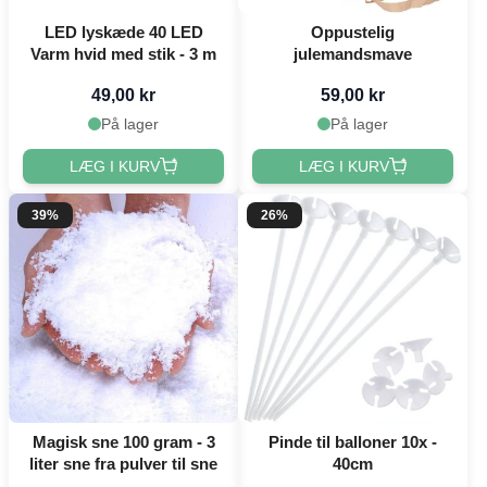
LED lyskæde 40 LED
Oppustelig
Varm hvid med stik - 3 m
julemandsmave
49,00 kr
59,00 kr
På lager
På lager
LÆG I KURV
LÆG I KURV
39%
26%
Magisk sne 100 gram - 3
Pinde til balloner 10x -
liter sne fra pulver til sne
40cm