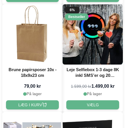
6%
Bestseller
Brune papirsposer 10x -
Leje Selfiebox 1-3 dage 8K
18x9x23 cm
inkl SMS’er og 20
rekvisitter
79,00 kr
1.499,00 kr
1.599,00 kr
På lager
På lager
LÆG I KURV
VÆLG