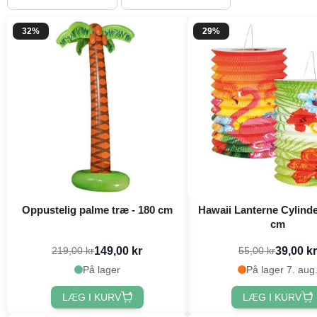
32%
29%
Oppustelig palme træ - 180 cm
Hawaii Lanterne Cylinde
cm
149,00 kr
39,00 kr
219,00 kr
55,00 kr
På lager
På lager 7. aug
LÆG I KURV
LÆG I KURV