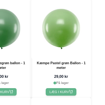
røn ballon - 1
Kæmpe Pastel grøn Ballon - 1
eter
meter
00 kr
29,00 kr
 lager
På lager
 KURV
LÆG I KURV