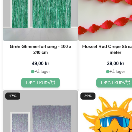
Grøn Glimmerforhæng - 100 x
Flosset Rød Crepe Strea
240 cm
meter
49,00 kr
39,00 kr
På lager
På lager
LÆG I KURV
LÆG I KURV
17%
29%