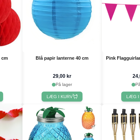
 cm
Blå papir lanterne 40 cm
Pink Flagguirla
29,00 kr
24,
På lager
På
LÆG I KURV
LÆG I