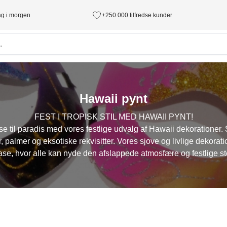
tag i morgen
+250.000 tilfredse kunder
Hawaii pynt
FEST I TROPISK STIL MED HAWAII PYNT!
e til paradis med vores festlige udvalg af Hawaii dekorationer. 
 palmer og eksotiske rekvisitter. Vores sjove og livlige dekorati
ase, hvor alle kan nyde den afslappede atmosfære og festlige s