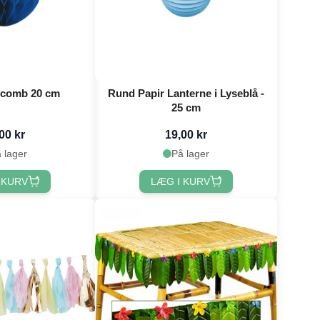
ycomb 20 cm
Rund Papir Lanterne i Lyseblå -
25 cm
00 kr
19,00 kr
 lager
På lager
 KURV
LÆG I KURV