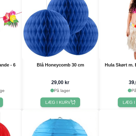
ande - 6
Blå Honeycomb 30 cm
Hula Skørt m. 
29,00 kr
39,
age
På lager
På
LÆG I KURV
LÆG I