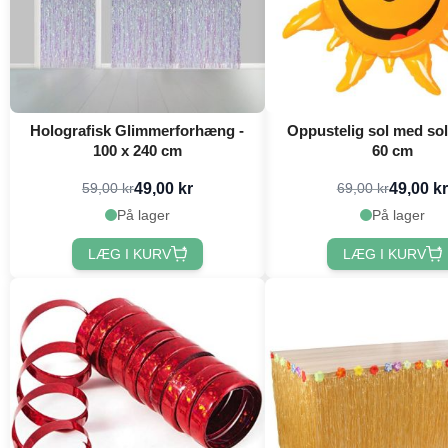
Holografisk Glimmerforhæng -
Oppustelig sol med solb
100 x 240 cm
60 cm
49,00 kr
49,00 kr
59,00 kr
69,00 kr
På lager
På lager
LÆG I KURV
LÆG I KURV