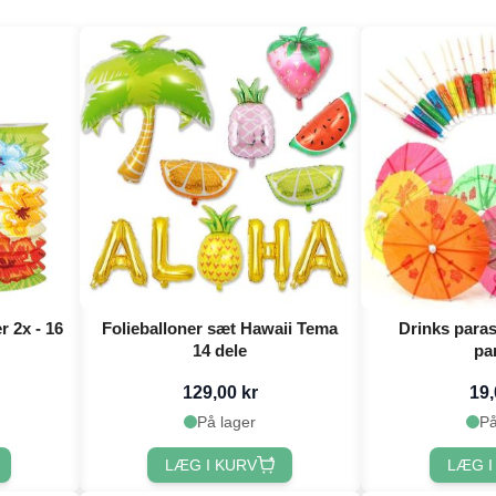
r 2x - 16
Folieballoner sæt Hawaii Tema
Drinks paras
14 dele
pa
129,00 kr
19,
.
På lager
På
LÆG I KURV
LÆG I