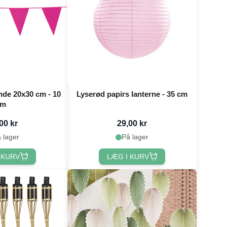
nde 20x30 cm - 10
Lyserød papirs lanterne - 35 cm
m
00 kr
29,00 kr
 lager
På lager
 KURV
LÆG I KURV