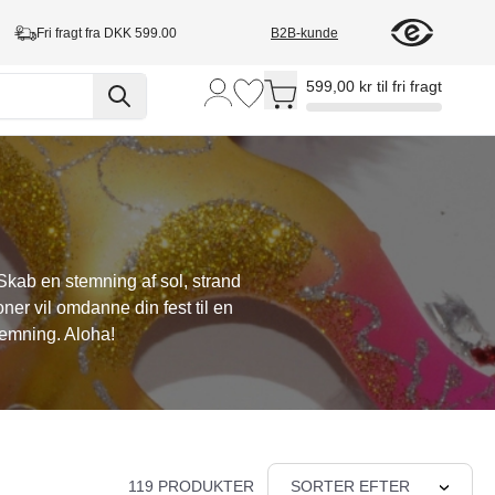
Fri fragt fra DKK 599.00
B2B-kunde
Toggle minicart, Cart is empty
599,00 kr til fri fragt
Skab en stemning af sol, strand
oner vil omdanne din fest til en
temning. Aloha!
119 PRODUKTER
SORTER EFTER