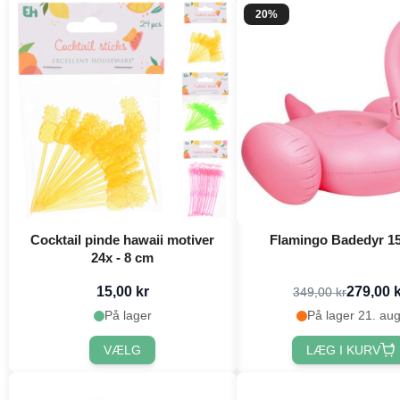
20%
Cocktail pinde hawaii motiver
Flamingo Badedyr 1
24x - 8 cm
15,00 kr
279,00 
349,00 kr
På lager
På lager 21. aug
VÆLG
LÆG I KURV