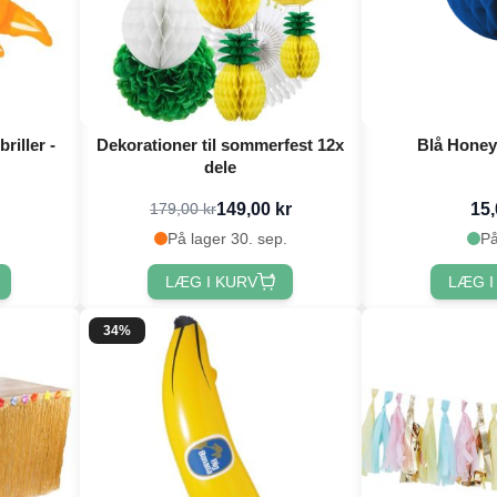
riller -
Dekorationer til sommerfest 12x
Blå Hone
dele
149,00 kr
15,
179,00 kr
På lager 30. sep.
På
LÆG I KURV
LÆG I
34%