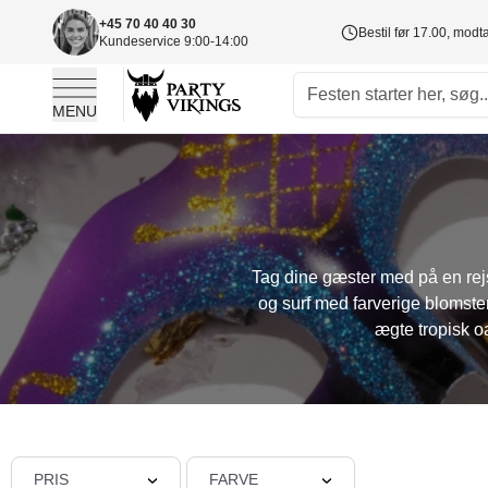
+45 70 40 40 30
Bestil før 17.00, mod
Kundeservice 9:00-14:00
MENU
Skip to Content
Tag dine gæster med på en rejs
og surf med farverige blomster,
ægte tropisk o
PRIS
FARVE