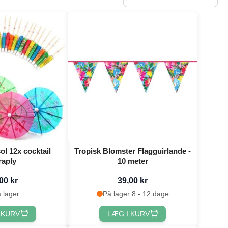
ol 12x cocktail
Tropisk Blomster Flagguirlande -
raply
10 meter
00 kr
39,00 kr
 lager
På lager 8 - 12 dage
 KURV
LÆG I KURV