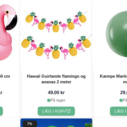
50 cm
Hawaii Guirlande flamingo og
Kæmpe Mørkeg
ananas 2 meter
m
kr
49,00 kr
29,
.
På lager
På
LÆG I KURV
LÆG I
7%