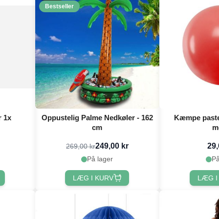
Bestseller
r 1x
Oppustelig Palme Nedkøler - 162
Kæmpe pastel
cm
m
249,00 kr
29,
269,00 kr
På lager
På
LÆG I KURV
LÆG I