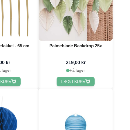
fakkel - 65 cm
Palmeblade Backdrop 25x
00 kr
219,00 kr
 lager
På lager
 KURV
LÆG I KURV