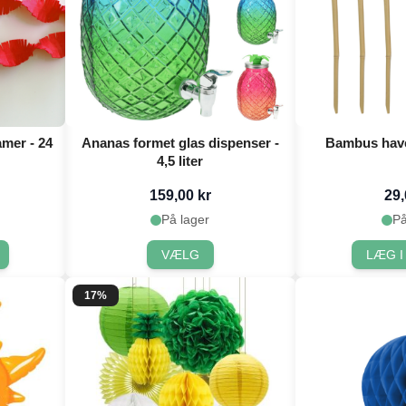
mer - 24
Ananas formet glas dispenser -
Bambus have
4,5 liter
159,00 kr
29,
På lager
På
VÆLG
LÆG I
17%